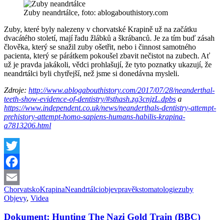
Zuby neandrtálce, foto: ablogabouthistory.com
Zuby, které byly nalezeny v chorvatské Krapině už na začátku
dvacátého století, mají řadu žlábků a škrábanců.
Je za tím buď zásah
člověka, který se snažil zuby ošetřit, nebo i činnost samotného
pacienta, který se párátkem pokoušel zbavit nečistot na zubech. Ať
už je pravda jakákoli, vědci prohlašují, že tyto poznatky ukazují, že
neandrtálci byli chytřejší, než jsme si donedávna mysleli.
Zdroje:
http://www.ablogabouthistory.com/2017/07/28/neanderthal-
teeth-show-evidence-of-dentistry/#sthash.zg3cnjzL.dpbs
a
https://www.independent.co.uk/news/neanderthals-dentistry-attempt-
prehistory-attempt-homo-sapiens-humans-habilis-krapina-
a7813206.html
Twitter
Facebook
Chorvatsko
Krapina
Neandrtálci
objev
pravěk
stomatologie
zuby
Email
Objevy
,
Videa
Dokument: Hunting The Nazi Gold Train (BBC)