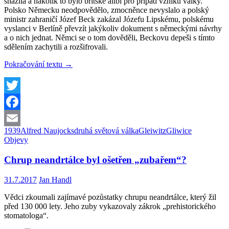
snažila a nakolik to bylo britské alibi pro případ vzniku války.
Polsko Německu neodpovědělo, zmocněnce nevyslalo a polský
ministr zahraničí Józef Beck zakázal Józefu Lipskému, polskému
vyslanci v Berlíně převzít jakýkoliv dokument s německými návrhy
a o nich jednat. Němci se o tom dověděli, Beckovu depeši s tímto
sdělením zachytili a rozšifrovali.
Komentář:
Pokračování textu
→
Okolnosti
přepadení
vysílače
v
Twitter
Gleiwitzu
Facebook
nejsou
dostatečně
1939
Alfred Naujocks
druhá světová válka
Gleiwitz
Gliwice
Email
doloženy
Objevy
Chrup neandrtálce byl ošetřen „zubařem“?
31.7.2017
Jan Handl
Vědci zkoumali zajímavé pozůstatky chrupu neandrtálce, který žil
před 130 000 lety. Jeho zuby vykazovaly zákrok „prehistorického
stomatologa“.