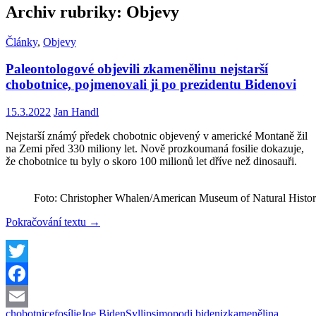
Archiv rubriky: Objevy
Články
,
Objevy
Paleontologové objevili zkamenělinu nejstarší
chobotnice, pojmenovali ji po prezidentu Bidenovi
15.3.2022
Jan Handl
Nejstarší známý předek chobotnic objevený v americké Montaně žil
na Zemi před 330 miliony let. Nově prozkoumaná fosilie dokazuje,
že chobotnice tu byly o skoro 100 milionů let dříve než dinosauři.
Foto: Christopher Whalen/American Museum of Natural Histo
Paleontologové
Pokračování textu
→
objevili
zkamenělinu
nejstarší
chobotnice,
Twitter
pojmenovali
Facebook
ji
po
chobotnice
fosílie
Joe Biden
Syllipsimopodi bideni
zkamenělina