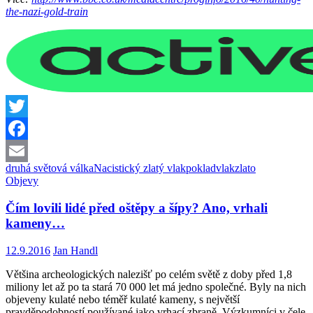
the-nazi-gold-train
Twitter
Facebook
druhá světová válka
Nacistický zlatý vlak
poklad
vlak
zlato
Email
Objevy
Čím lovili lidé před oštěpy a šípy? Ano, vrhali
kameny…
12.9.2016
Jan Handl
Většina archeologických nalezišť po celém světě z doby před 1,8
miliony let až po ta stará 70 000 let má jedno společné. Byly na nich
objeveny kulaté nebo téměř kulaté kameny, s největší
pravděpodobností používané jako vrhací zbraně. Výzkumníci v čele