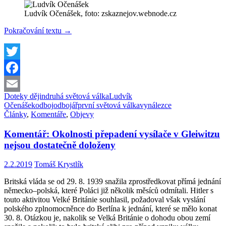
Ludvík Očenášek, foto: zskaznejov.webnode.cz
Ludvík
Pokračování textu
→
Očenášek,
geniální
vynálezce
a
Twitter
odbojář
Facebook
Doteky dějin
druhá světová válka
Ludvík
Email
Očenášek
odboj
odbojář
první světová válka
vynálezce
Články
,
Komentáře
,
Objevy
Komentář: Okolnosti přepadení vysílače v Gleiwitzu
nejsou dostatečně doloženy
2.2.2019
Tomáš Krystlík
Britská vláda se od 29. 8. 1939 snažila zprostředkovat přímá jednání
německo–polská, které Poláci již několik měsíců odmítali. Hitler s
touto aktivitou Velké Británie souhlasil, požadoval však vyslání
polského zplnomocněnce do Berlína k jednání, které se mělo konat
30. 8. Otázkou je, nakolik se Velká Británie o dohodu obou zemí