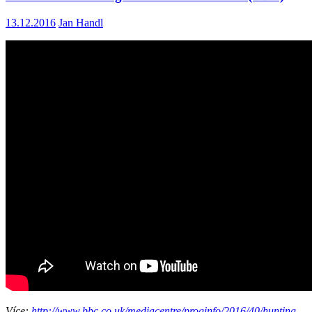
13.12.2016
Jan Handl
Více:
http://www.bbc.co.uk/mediacentre/proginfo/2016/40/hunting-