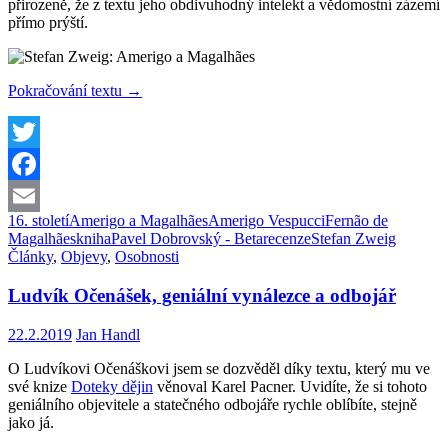
přirozeně, že z textu jeho obdivuhodný intelekt a vědomostní zázemí
přímo prýští.
Kniha:
Pokračování textu
→
Amerigo
a
Magalhães
Twitter
Facebook
16. století
Amerigo a Magalhães
Amerigo Vespucci
Fernão de
Email
Magalhães
kniha
Pavel Dobrovský - Beta
recenze
Stefan Zweig
Články
,
Objevy
,
Osobnosti
Ludvík Očenášek, geniální vynálezce a odbojář
22.2.2019
Jan Handl
O Ludvíkovi Očenáškovi jsem se dozvěděl díky textu, který mu ve
své knize
Doteky dějin
věnoval Karel Pacner. Uvidíte, že si tohoto
geniálního objevitele a statečného odbojáře rychle oblíbíte, stejně
jako já.