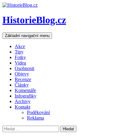
HistorieBlog.cz
Hledat
Přejít
Základní navigační menu
k
obsahu
Akce
webu
Tipy
Fotky
Videa
Osobnosti
Objevy
Recenze
Články
Komentáře
Infografiky
Archivy
Kontakt
Poděkování
Reklama
Vyhledávání