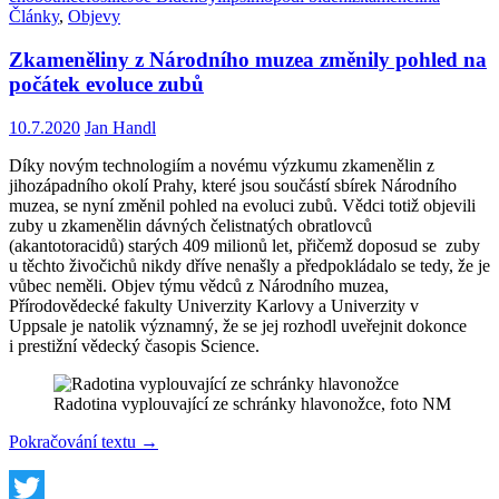
Email
prezidentu
Články
,
Objevy
Bidenovi
Zkameněliny z Národního muzea změnily pohled na
počátek evoluce zubů
10.7.2020
Jan Handl
Díky novým technologiím a novému výzkumu zkamenělin z
jihozápadního okolí Prahy, které jsou součástí sbírek Národního
muzea, se nyní změnil pohled na evoluci zubů. Vědci totiž objevili
zuby u zkamenělin dávných čelistnatých obratlovců
(akantotoracidů) starých 409 milionů let, přičemž doposud se zuby
u těchto živočichů nikdy dříve nenašly a předpokládalo se tedy, že je
vůbec neměli. Objev týmu vědců z Národního muzea,
Přírodovědecké fakulty Univerzity Karlovy a Univerzity v
Uppsale je natolik významný, že se jej rozhodl uveřejnit dokonce
i prestižní vědecký časopis Science.
Radotina vyplouvající ze schránky hlavonožce, foto NM
Zkameněliny
Pokračování textu
→
z
Národního