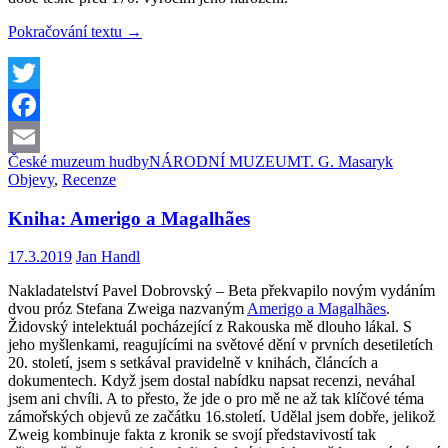
Výjimečný
Pokračování textu
→
objev
v
Národním
muzeu,
Twitter
autentický
Facebook
záznam
hlasu
České muzeum hudby
NÁRODNÍ MUZEUM
T. G. Masaryk
Email
T.G.
Objevy
,
Recenze
Masaryka
Kniha: Amerigo a Magalhães
17.3.2019
Jan Handl
Nakladatelství Pavel Dobrovský – Beta překvapilo novým vydáním
dvou próz Stefana Zweiga nazvaným
Amerigo a Magalhães
.
Židovský intelektuál pocházející z Rakouska mě dlouho lákal. S
jeho myšlenkami, reagujícími na světové dění v prvních desetiletích
20. století, jsem s setkával pravidelně v knihách, článcích a
dokumentech. Když jsem dostal nabídku napsat recenzi, neváhal
jsem ani chvíli. A to přesto, že jde o pro mě ne až tak klíčové téma
zámořských objevů ze začátku 16.století. Udělal jsem dobře, jelikož
Zweig kombinuje fakta z kronik se svojí představivostí tak