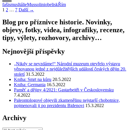
Mussoliniho
fašismus
Itálie
Mussolini
obelisk
Řím
Email
Navigace
1
2
…
7
Další →
pro
Blog pro příznivce historie. Novinky,
příspěvky
objevy, fotky, videa, infografiky, recenze,
tipy, výlety, rozhovory, archivy…
Nejnovější příspěvky
„Nikdy se nevzdáme!“ Národní muzeum otevřelo výstavu
věnovanou jedné z nejdůležitějších událostí českých dějin 20.
století
31.5.2022
Kniha: Smrt na kůru
20.5.2022
Kniha: Germania
16.5.2022
Paměť a dějiny 4/2021: Gastarbeitři v Československu
7.4.2022
Paleontologové objevili zkamenělinu nejstarší chobotnice,
pojmenovali ji po prezidentu Bidenovi
15.3.2022
Archivy
Archivy