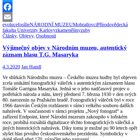
muzea
změnily
Twitter
pohled
Facebook
na
počátek
evoluce
fosílie
NÁRODNÍ MUZEUM
obratlovci
Přírodovědecká
Email
evoluce
fakulta Univerzity Karlovy
zkameněliny
zuby
zubů
Články
,
Objevy
,
Osobnosti
Výjimečný objev v Národním muzeu, autentický
záznam hlasu T.G. Masaryka
4.3.2020
Jan Handl
Ve sbírkách Národního muzea – Českého muzea hudby byl objeven
zcela unikátní fonografický váleček s autentickým záznamem hlasu
Tomáše Garrigua Masaryka. Jedná se o jeho nadčasový projev o
potřebách národa a státu, který přednesl 7. března 1930 v den svých
80. narozenin na Pražském hradě. Fonografický váleček byl v roce
1966 darován Českým rozhlasem v rámci velkého souboru dalších
nahrávek. V současnosti v rámci projektu „Nový fonograf“ a
zařízení Endpoint, které Národní muzeum zakoupilo v loňském
roce, probíhá rozsáhlá digitalizace těchto fonografických válečků a
jiných historických nahrávek. Díky tomu je možné po 90 letech opět
slyšet hlas prvního československého prezidenta. Symbolicky v
době těsně před 170. výročím jeho narození.