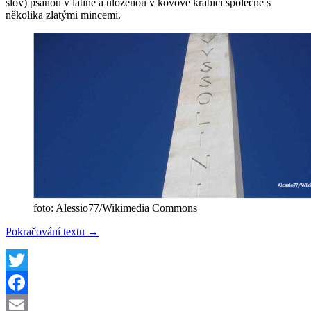
slov) psanou v latině a uloženou v kovové krabici společně s
několika zlatými mincemi.
foto: Alessio77/Wikimedia Commons
Pod
Pokračování textu
→
obeliskem
v
Římě
našli
Twitter
vzkaz
Facebook
od