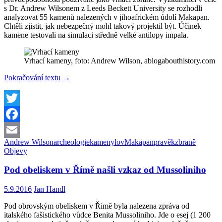
s Dr. Andrew Wilsonem z Leeds Beckett University se rozhodli
analyzovat 55 kamenů nalezených v jihoafrickém údolí Makapan.
Chtěli zjistit, jak nebezpečný mohl takový projektil být. Účinek
kamene testovali na simulaci středně velké antilopy impala.
Vrhací kameny, foto: Andrew Wilson, ablogabouthistory.com
Čím
Pokračování textu
→
lovili
lidé
před
oštěpy
Twitter
a
Facebook
šípy?
Ano,
Andrew Wilson
archeologie
kameny
lov
Makapan
pravěk
zbraně
Email
vrhali
Objevy
kameny…
Pod obeliskem v Římě našli vzkaz od Mussoliniho
5.9.2016
Jan Handl
Pod obrovským obeliskem v Římě byla nalezena zpráva od
italského fašistického vůdce Benita Mussoliniho. Jde o esej (1 200