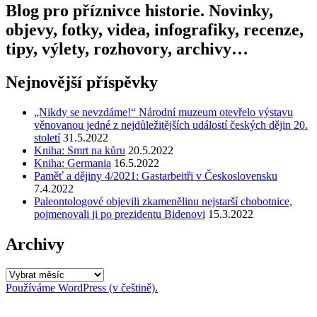
Blog pro příznivce historie. Novinky,
objevy, fotky, videa, infografiky, recenze,
tipy, výlety, rozhovory, archivy…
Nejnovější příspěvky
„Nikdy se nevzdáme!“ Národní muzeum otevřelo výstavu
věnovanou jedné z nejdůležitějších událostí českých dějin 20.
století
31.5.2022
Kniha: Smrt na kůru
20.5.2022
Kniha: Germania
16.5.2022
Paměť a dějiny 4/2021: Gastarbeitři v Československu
7.4.2022
Paleontologové objevili zkamenělinu nejstarší chobotnice,
pojmenovali ji po prezidentu Bidenovi
15.3.2022
Archivy
Archivy
Používáme WordPress (v češtině).