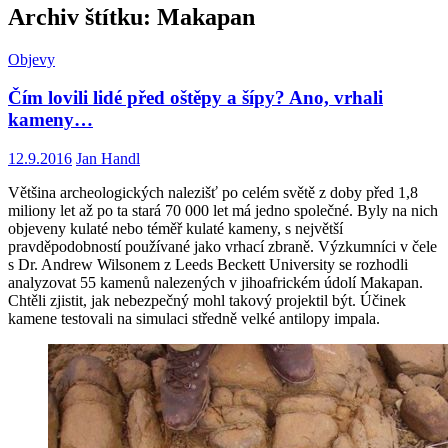
Archiv štítku: Makapan
Objevy
Čím lovili lidé před oštěpy a šípy? Ano, vrhali
kameny…
12.9.2016
Jan Handl
Většina archeologických nalezišť po celém světě z doby před 1,8
miliony let až po ta stará 70 000 let má jedno společné. Byly na nich
objeveny kulaté nebo téměř kulaté kameny, s největší
pravděpodobností používané jako vrhací zbraně. Výzkumníci v čele
s Dr. Andrew Wilsonem z Leeds Beckett University se rozhodli
analyzovat 55 kamenů nalezených v jihoafrickém údolí Makapan.
Chtěli zjistit, jak nebezpečný mohl takový projektil být. Účinek
kamene testovali na simulaci středně velké antilopy impala.