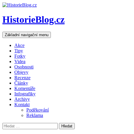
HistorieBlog.cz
Hledat
Přejít
Základní navigační menu
k
obsahu
Akce
webu
Tipy
Fotky
Videa
Osobnosti
Objevy
Recenze
Články
Komentáře
Infografiky
Archivy
Kontakt
Poděkování
Reklama
Vyhledávání