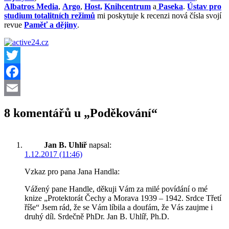
Albatros Media
,
Argo
,
Host,
Knihcentrum
a
Paseka
.
Ústav pro
studium totalitních režimů
mi poskytuje k recenzi nová čísla svojí
revue
Paměť a dějiny
.
Twitter
Facebook
Email
8 komentářů u „Poděkování“
Jan B. Uhlíř
napsal:
1.12.2017 (11:46)
Vzkaz pro pana Jana Handla:
Vážený pane Handle, děkuji Vám za milé povídání o mé
knize „Protektorát Čechy a Morava 1939 – 1942. Srdce Třetí
říše“ Jsem rád, že se Vám líbila a doufám, že Vás zaujme i
druhý díl. Srdečně PhDr. Jan B. Uhlíř, Ph.D.