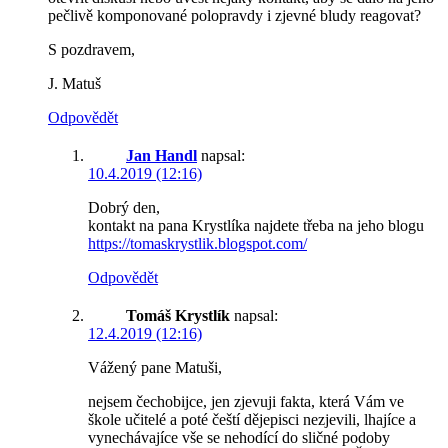
pečlivě komponované polopravdy i zjevné bludy reagovat?
S pozdravem,
J. Matuš
Odpovědět
Jan Handl
napsal:
10.4.2019 (12:16)
Dobrý den,
kontakt na pana Krystlíka najdete třeba na jeho blogu
https://tomaskrystlik.blogspot.com/
Odpovědět
Tomáš Krystlík
napsal:
12.4.2019 (12:16)
Vážený pane Matuši,
nejsem čechobijce, jen zjevuji fakta, která Vám ve
škole učitelé a poté čeští dějepisci nezjevili, lhajíce a
vynechávajíce vše se nehodící do sličné podoby