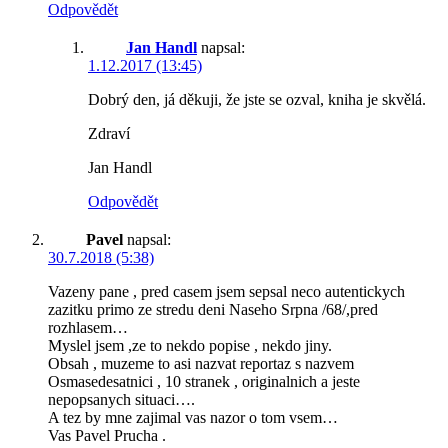
Odpovědět
Jan Handl
napsal:
1.12.2017 (13:45)
Dobrý den, já děkuji, že jste se ozval, kniha je skvělá.
Zdraví
Jan Handl
Odpovědět
Pavel
napsal:
30.7.2018 (5:38)
Vazeny pane , pred casem jsem sepsal neco autentickych
zazitku primo ze stredu deni Naseho Srpna /68/,pred
rozhlasem…
Myslel jsem ,ze to nekdo popise , nekdo jiny.
Obsah , muzeme to asi nazvat reportaz s nazvem
Osmasedesatnici , 10 stranek , originalnich a jeste
nepopsanych situaci….
A tez by mne zajimal vas nazor o tom vsem…
Vas Pavel Prucha .