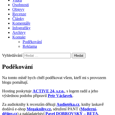
Videa
Osobnosti
Objevy
Recenze
Články
Komentáře
Infografiky
Archivy
Kontakt
Poděkování
Reklama
Vyhledávání
Poděkování
Na tomto místě bych chtěl poděkovat všem, kteří mi s provozem
blogu pomáhají.
Hosting poskytuje
ACTIVE 24, s.r.o.
, s logem radil a jeho
výslednou podobu připravil
Petr Václavek
.
Za audioknihy k recenzím děkuji
Audiotéka.cz
, knihy laskavě
dodává e-shop
Megaknihy.cz
,
sdružení PANT (
Moderní-
dějiny.cz
) a nakladatelství
Pavel DOBROVSKÝ – BETA
,