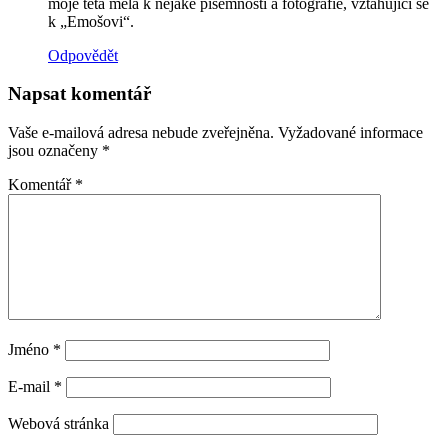
moje teta měla k nějaké písemnosti a fotografie, vztahující se
k „Emošovi“.
Odpovědět
Napsat komentář
Vaše e-mailová adresa nebude zveřejněna.
Vyžadované informace
jsou označeny
*
Komentář
*
Jméno
*
E-mail
*
Webová stránka