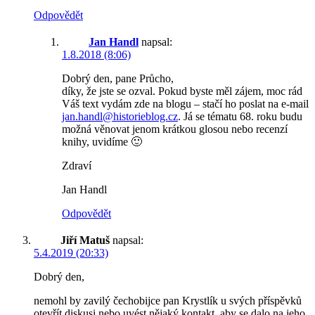
Odpovědět
Jan Handl
napsal:
1.8.2018 (8:06)
Dobrý den, pane Průcho,
díky, že jste se ozval. Pokud byste měl zájem, moc rád
Váš text vydám zde na blogu – stačí ho poslat na e-mail
jan.handl@historieblog.cz
. Já se tématu 68. roku budu
možná věnovat jenom krátkou glosou nebo recenzí
knihy, uvidíme 🙂
Zdraví
Jan Handl
Odpovědět
Jiří Matuš
napsal:
5.4.2019 (20:33)
Dobrý den,
nemohl by zavilý čechobijce pan Krystlík u svých příspěvků
otevřít diskusi nebo uvést nějaký kontakt, aby se dalo na jeho