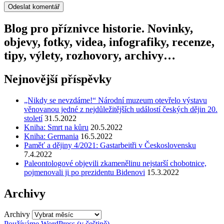
Blog pro příznivce historie. Novinky,
objevy, fotky, videa, infografiky, recenze,
tipy, výlety, rozhovory, archivy…
Nejnovější příspěvky
„Nikdy se nevzdáme!“ Národní muzeum otevřelo výstavu
věnovanou jedné z nejdůležitějších událostí českých dějin 20.
století
31.5.2022
Kniha: Smrt na kůru
20.5.2022
Kniha: Germania
16.5.2022
Paměť a dějiny 4/2021: Gastarbeitři v Československu
7.4.2022
Paleontologové objevili zkamenělinu nejstarší chobotnice,
pojmenovali ji po prezidentu Bidenovi
15.3.2022
Archivy
Archivy
Používáme WordPress (v češtině).