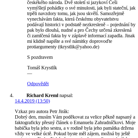
českékého národa. Dvě století si jazykoví Češi
vymýšlejí pohádky o své minulosti, jak byli stateční, jak
trpěli navzdory tomu, jak jsou skvělí. Samozřejmě
vynechávám fakta, která českému obyvatelstvu
podávají historici v podstatě nezkresleně – pojednání by
pak bylo dlouhá, nudné a pro Čechy určená zkreslená
či zamlčená fakta by v záplavě informací zapadla. Jinak
mi klidně napište a své námitky doprovoďte
protiargumenty (tkrystlik@yahoo.de)
S pozdravem
Tomáš Krystlík
—
Odpovědět
Richard Kreml
napsal:
14.4.2019 (13:50)
Vzkaz pro autora Petr Jirák:
Dobrý den, musím Vám poděkovat za velice pěkně napsaný a
faktograficky přesný článek o Emanuelu Zahradníčkovi. Moje
babička byla jeho sestra, a v rodině byla jeho památka držena
vždy ve velké úctě. Pokud byste měl zájem, možná by ještě