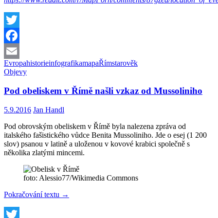
Twitter
Facebook
Evropa
historie
infografika
mapa
Řím
starověk
Email
Objevy
Pod obeliskem v Římě našli vzkaz od Mussoliniho
5.9.2016
Jan Handl
Pod obrovským obeliskem v Římě byla nalezena zpráva od
italského fašistického vůdce Benita Mussoliniho. Jde o esej (1 200
slov) psanou v latině a uloženou v kovové krabici společně s
několika zlatými mincemi.
foto: Alessio77/Wikimedia Commons
Pod
Pokračování textu
→
obeliskem
v