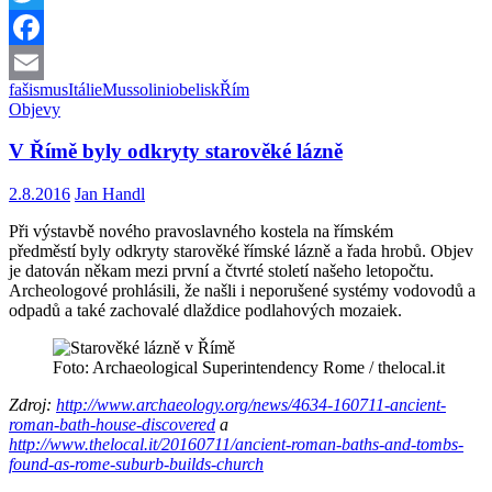
Římě
našli
Twitter
vzkaz
Facebook
od
Mussoliniho
fašismus
Itálie
Mussolini
obelisk
Řím
Email
Objevy
V Římě byly odkryty starověké lázně
2.8.2016
Jan Handl
Při výstavbě nového pravoslavného kostela na římském
předměstí byly odkryty starověké římské lázně a řada hrobů. Objev
je datován někam mezi první a čtvrté století našeho letopočtu.
Archeologové prohlásili, že našli i neporušené systémy vodovodů a
odpadů a také zachovalé dlaždice podlahových mozaiek.
Foto: Archaeological Superintendency Rome / thelocal.it
Zdroj:
http://www.archaeology.org/news/4634-160711-ancient-
roman-bath-house-discovered
a
http://www.thelocal.it/20160711/ancient-roman-baths-and-tombs-
found-as-rome-suburb-builds-church