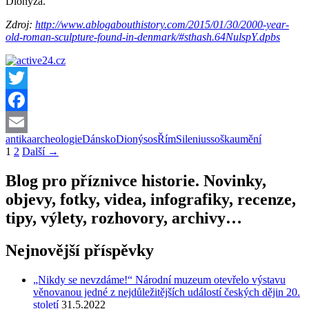
Dionýza
.
Zdroj:
http://www.ablogabouthistory.com/2015/01/30/2000-year-
old-roman-sculpture-found-in-denmark/#sthash.64NulspY.dpbs
Twitter
Facebook
antika
archeologie
Dánsko
Dionýsos
Řím
Silenius
soška
umění
Email
Navigace
1
2
Další →
pro
Blog pro příznivce historie. Novinky,
příspěvky
objevy, fotky, videa, infografiky, recenze,
tipy, výlety, rozhovory, archivy…
Nejnovější příspěvky
„Nikdy se nevzdáme!“ Národní muzeum otevřelo výstavu
věnovanou jedné z nejdůležitějších událostí českých dějin 20.
století
31.5.2022