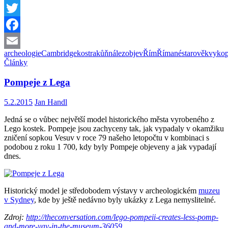
Twitter
Facebook
archeologie
Cambridge
kostra
kůň
nález
objev
Řím
Římané
starověk
vyko
Email
Články
Pompeje z Lega
5.2.2015
Jan Handl
Jedná se o vůbec největší
model
historického města
vyrobeného z
Lego
kostek.
Pompeje jsou zachyceny tak, jak
vypadaly
v okamžiku
zničení
sopkou
Vesuv
v
roce 79 našeho letopočtu v kombinaci s
podobou z roku 1 700, kdy byly Pompeje objeveny a jak vypadají
dnes.
Historický
model je
středobodem výstavy
v
archeologickém
muzeu
v Sydney
, kde
by ještě nedávno byly
ukázky z
Lega
nemyslitelné.
Zdroj:
http://theconversation.com/lego-pompeii-creates-less-pomp-
and-more-yay-in-the-museum-36059