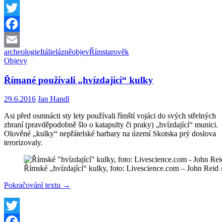
Twitter
Facebook
archeologie
Itálie
lázně
objev
Řím
starověk
Email
Objevy
Římané používali „hvízdající“ kulky
29.6.2016
Jan Handl
Asi před osmnácti sty lety používali římští vojáci do svých střelných
zbraní (pravděpodobně šlo o katapulty či praky) „hvízdající“ munici.
Olověné „kulky“ nepřátelské barbary na území Skotska prý doslova
terorizovaly.
Římské „hvízdající“ kulky, foto: Livescience.com – John Reid 
Římané
Pokračování textu
→
používali
„hvízdající“
kulky
Twitter