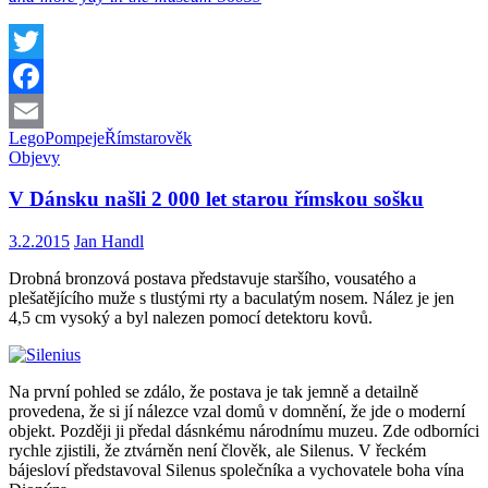
Twitter
Facebook
Lego
Pompeje
Řím
starověk
Email
Objevy
V Dánsku našli 2 000 let starou římskou sošku
3.2.2015
Jan Handl
Drobná
bronzová
postava
představuje
staršího
,
vousatého a
plešatějícího
muže s
tlustými
rty a
baculatým nosem
. Nález je
jen
4,5
cm vysoký a
byl nalezen
pomocí detektoru
kovů
.
Na první
pohled se
zdálo, že
postava
je
tak
jemně
a
detailně
provedena
, že si jí
nálezce
vzal
domů
v domnění, že
jde
o
moderní
objekt
.
Později ji
předal
dásnkému n
árodnímu
muzeu
.
Zde
odborníci
rychle
zjistili, že
ztvárněn
není člověk
,
ale
Silenus
.
V řeckém
bájesloví představoval
Silenus
společníka
a
vychovatele
boha
vína