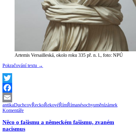
Artemis Versailleská, okolo roku 335 př. n. l., foto: NPÚ
Na
Pokračování textu
→
zámku
Duchcov
si
můžete
Twitter
prohlédnout
Facebook
kopie
antických
antika
Duchcov
Řecko
Řekové
Řím
Římané
sochy
umění
zámek
Email
soch
Komentáře
Něco o fašismu a německém fašismu, zvaném
nacismus