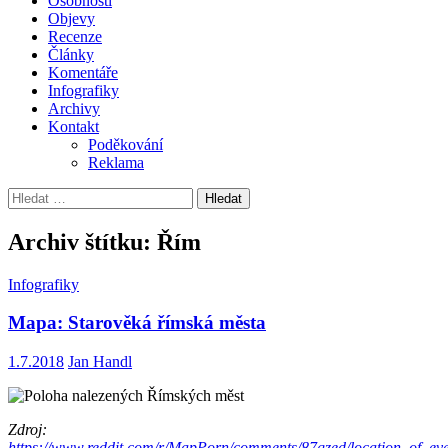
Osobnosti
Objevy
Recenze
Články
Komentáře
Infografiky
Archivy
Kontakt
Poděkování
Reklama
Vyhledávání
Archiv štítku: Řím
Infografiky
Mapa: Starověká římská města
1.7.2018
Jan Handl
Zdroj:
https://www.reddit.com/r/MapPorn/comments/87gzed/location_of_ev