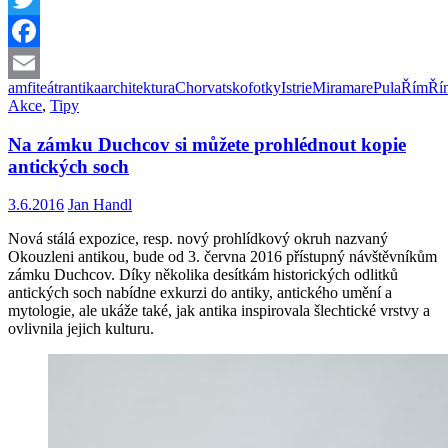
Twitter
Facebook
amfiteátr
antika
architektura
Chorvatsko
fotky
Istrie
Miramare
Pula
Řím
Ří
Email
Akce
,
Tipy
Na zámku Duchcov si můžete prohlédnout kopie
antických soch
3.6.2016
Jan Handl
Nová stálá expozice, resp. nový prohlídkový okruh nazvaný
Okouzleni antikou, bude od 3. června 2016 přístupný návštěvníkům
zámku Duchcov. Díky několika desítkám historických odlitků
antických soch nabídne exkurzi do antiky, antického umění a
mytologie, ale ukáže také, jak antika inspirovala šlechtické vrstvy a
ovlivnila jejich kulturu.