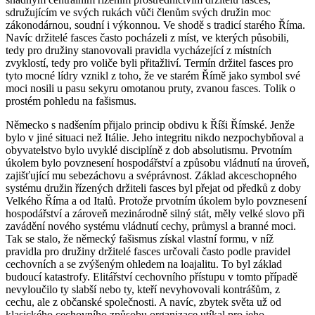
sdružujícím ve svých rukách vůči členům svých družin moc
zákonodárnou, soudní i výkonnou. Ve shodě s tradicí starého Říma.
Navíc držitelé fasces často pocházeli z míst, ve kterých působili,
tedy pro družiny stanovovali pravidla vycházející z místních
zvyklostí, tedy pro voliče byli přitažliví. Termín držitel fasces pro
tyto mocné lídry vznikl z toho, že ve starém Římě jako symbol své
moci nosili u pasu sekyru omotanou pruty, zvanou fasces. Tolik o
prostém pohledu na fašismus.
Německo s nadšením přijalo princip obdivu k Říši Římské. Jenže
bylo v jiné situaci než Itálie. Jeho integritu nikdo nezpochybňoval a
obyvatelstvo bylo uvyklé disciplíně z dob absolutismu. Prvotním
úkolem bylo povznesení hospodářství a způsobu vládnutí na úroveň,
zajišťující mu sebezáchovu a svéprávnost. Základ akceschopného
systému družin řízených držiteli fasces byl přejat od předků z doby
Velkého Říma a od Italů. Protože prvotním úkolem bylo povznesení
hospodářství a zároveň mezinárodně silný stát, měly velké slovo při
zavádění nového systému vládnutí cechy, průmysl a branné moci.
Tak se stalo, že německý fašismus získal vlastní formu, v níž
pravidla pro družiny držitelé fasces určovali často podle pravidel
cechovních a se zvýšeným ohledem na loajalitu. To byl základ
budoucí katastrofy. Elitářství cechovního přístupu v tomto případě
nevyloučilo ty slabší nebo ty, kteří nevyhovovali kontrášům, z
cechu, ale z občanské společnosti. A navíc, zbytek světa už od
klasického cechovního způsobu organizace utíkal pro jeho