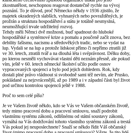
zkostnatělost, neschopnou reagovat dostatečně rychle na vývoj
poznání. To je důvod, proč Německo někdy v 1936 zjistilo, že
majetek okradených slabších, vyhnaných nebo povražděných, je
prožrán a struktura hospodářství a státu je totálně nesmyslná,
neumožňující trvale udržitelný rozvoj.
Tehdy měli Němci dvě možnosti, buď spadnout do hluboké
hospodářské a systémové krize a pomalu a poučeně začít znova, bez
debility fašismu, nacismu a středověkých tradic, nebo se vydat na
lup. Vydali se na lup a protože lidskost přímo či nepřímo ztratili již
ve 30. letech, ztratili tvář a na dlouhá léta i svéprávnost. Délku doby,
po kterou nesměli vychovávat vlastní děti neznám přesně, ale pokud
vím, ještě v 60. letech německé školství učilo podle osnov
vypracovaných spojenci a bylo pod jejich dohledem. Rok, kdy
dostali plné právo vládnout si svobodně sami též nevím, ale Prusko,
pokládané za nejzvrácenější, až po 1989 a i v západní části byl život
pod určitou kontrolou spojenců ještě v 1988.
Proč to sem celé píšu?
Je ve Vašem životě někdo, kdo se Vás ve Vašem občanském životě,
tedy mimo pracovní dobu a pracovní smlouvu, snaží podrobit
vlastnímu systému zákonů, odlišnému od státní soustavy zákonů,
vymáhá na Vás dodržování tohoto vlastního systému zákonů a trestá
Vás pokud jej neuposlechnete? Snaží se někdo řídit Váš občanský
život (mimo pracovní dobu a pracovní smlouvu)? Vězte, že tito lidé