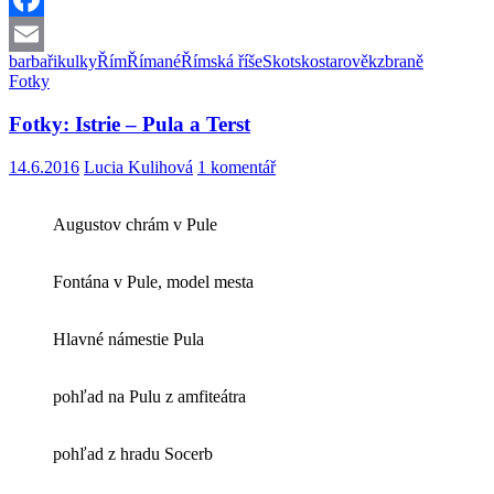
Facebook
barbaři
kulky
Řím
Římané
Římská říše
Skotsko
starověk
zbraně
Email
Fotky
Fotky: Istrie – Pula a Terst
14.6.2016
Lucia Kulihová
1 komentář
Augustov chrám v Pule
Fontána v Pule, model mesta
Hlavné námestie Pula
pohľad na Pulu z amfiteátra
pohľad z hradu Socerb