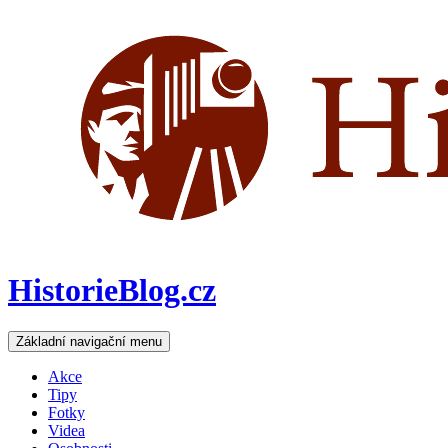
HistorieBlog.cz
Hledat
Přejít
Základní navigační menu
k
obsahu
Akce
webu
Tipy
Fotky
Videa