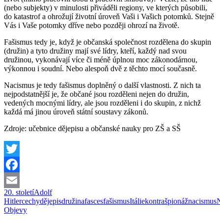
(nebo subjekty) v minulosti přiváděli regiony, ve kterých působili,
do katastrof a ohrožují životní úroveň Vaši i Vašich potomků. Stejně
Vás i Vaše potomky dříve nebo později ohrozí na životě.
Fašismus tedy je, když je občanská společnost rozdělena do skupin
(družin) a tyto družiny mají své lídry, kteří, každý nad svou
družinou, vykonávají více či méně úplnou moc zákonodárnou,
výkonnou i soudní. Nebo alespoň dvě z těchto mocí současně.
Nacismus je tedy fašismus doplněný o další vlastnosti. Z nich ta
nejpodstatnější je, že občané jsou rozděleni nejen do družin,
vedených mocnými lídry, ale jsou rozděleni i do skupin, z nichž
každá má jinou úroveň státní soustavy zákonů.
Zdroje: učebnice dějepisu a občanské nauky pro ZŠ a SŠ
Twitter
Facebook
20. století
Adolf
Email
Hitler
cechy
dějepis
družina
fasces
fašismus
Itálie
kontrašpionáž
nacismus
Objevy