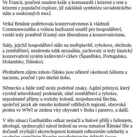
Ve Francii, poučeni osudem krále a komunardů i krizemi z rent a
krizemi z populační exploze, již zakládali symbiózu socialistického
státu a soukromých mocí.
Velká Británie potřebovala konzervativismus k vládnutí
Commonwealthu a volnou buržoazní soutěž pro hospodářství,
vznikl tedy poměrně šťastný mix liberalismu a konzervativismu.
Státy, jejichž hospodářství stálo na mořeplavbě, rybolovu, obchodu
a zemědělství, modernita tolik nezasáhla, zachovaly si tedy klasický
konzervativní systém království+církev (Španělsko, Portugalsko,
Holandsko, Dánsko).
Předmětem zájmu tohoto článku jsou některé okolnosti fašismu a
nacismu, poučné i pro dnešní dobu.
Německo a Itálie totiž nesly podobné znaky. Agilní průmysl, který
vyrobil sebevědomý proletariát, silné zemědělství a rybolov,
nepodstatné příjmy a rozlohy kolonií, nesjednocená šlechta,
společný jazyk ale mnoho kulturně odlišných regionů, obrovská
prohra ve WWI se ztrátou víry obyvatel v Boha i panstvo, a další.
V této situaci Garibaldiho odkaz nestačil a Italové přišli s fašismem,
ideologií, sjednocující národ hrdostí na svou minulost Římské říše a
dočasně zvyšující akceschopnost komunit odhozením solidarity a
snadným centrálním řízením prostřednictvím držitelů fasces,