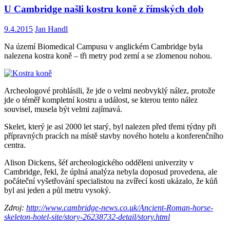
U Cambridge našli kostru koně z římských dob
9.4.2015
Jan Handl
Na území Biomedical Campusu v anglickém Cambridge byla
nalezena kostra koně – tři metry pod zemí a se zlomenou nohou.
Archeologové prohlásili, že jde o velmi neobvyklý nález, protože
jde o téměř kompletní kostru a událost, se kterou tento nález
souvisel, musela být velmi zajímavá.
Skelet, který je asi 2000 let starý, byl nalezen před třemi týdny při
přípravných pracích na místě stavby nového hotelu a konferenčního
centra.
Alison Dickens, šéf archeologického odděleni univerzity v
Cambridge, řekl, že úplná analýza nebyla doposud provedena, ale
počáteční vyšetřování specialistou na zvířecí kosti ukázalo, že kůň
byl asi jeden a půl metru vysoký.
Zdroj:
http://www.cambridge-news.co.uk/Ancient-Roman-horse-
skeleton-hotel-site/story-26238732-detail/story.html