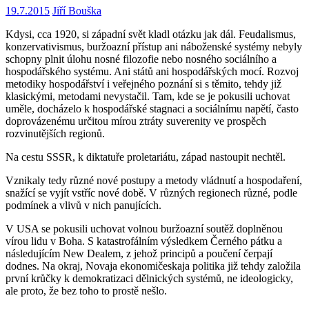
19.7.2015
Jiří Bouška
Kdysi, cca 1920, si západní svět kladl otázku jak dál. Feudalismus,
konzervativismus, buržoazní přístup ani náboženské systémy nebyly
schopny plnit úlohu nosné filozofie nebo nosného sociálního a
hospodářského systému. Ani států ani hospodářských mocí. Rozvoj
metodiky hospodářství i veřejného poznání si s těmito, tehdy již
klasickými, metodami nevystačil. Tam, kde se je pokusili uchovat
uměle, docházelo k hospodářské stagnaci a sociálnímu napětí, často
doprovázenému určitou mírou ztráty suverenity ve prospěch
rozvinutějších regionů.
Na cestu SSSR, k diktatuře proletariátu, západ nastoupit nechtěl.
Vznikaly tedy různé nové postupy a metody vládnutí a hospodaření,
snažící se vyjít vstříc nové době. V různých regionech různé, podle
podmínek a vlivů v nich panujících.
V USA se pokusili uchovat volnou buržoazní soutěž doplněnou
vírou lidu v Boha. S katastrofálním výsledkem Černého pátku a
následujícím New Dealem, z jehož principů a poučení čerpají
dodnes. Na okraj, Novaja ekonomičeskaja politika již tehdy založila
první krůčky k demokratizaci dělnických systémů, ne ideologicky,
ale proto, že bez toho to prostě nešlo.