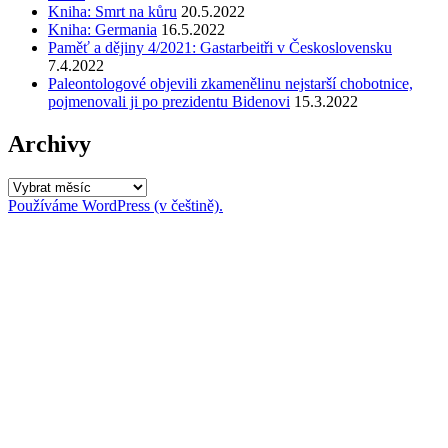
Kniha: Smrt na kůru
20.5.2022
Kniha: Germania
16.5.2022
Paměť a dějiny 4/2021: Gastarbeitři v Československu
7.4.2022
Paleontologové objevili zkamenělinu nejstarší chobotnice,
pojmenovali ji po prezidentu Bidenovi
15.3.2022
Archivy
Archivy
Používáme WordPress (v češtině).