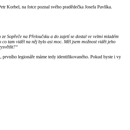
etr Korbel, na fotce poznal svého pradědečka Josefa Pavlíka.
em ze Sopřeče na Přeloučsku a do zajetí se dostal ve velmi mladém
o co tam viděl na něj bylo asi moc. Měl jsem možnost vidět jeho
ysvětlit?“
i, prvního legionáře máme tedy identifikovaného. Pokud byste i vy