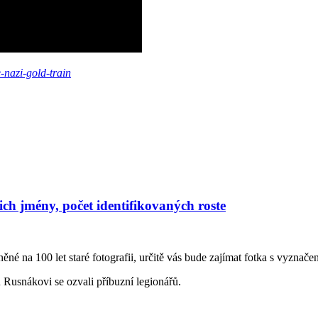
-nazi-gold-train
jich jmény, počet identifikovaných roste
ěné na 100 let staré fotografii, určitě vás bude zajímat fotka s vyznač
u Rusnákovi se ozvali příbuzní legionářů.