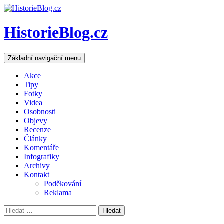
HistorieBlog.cz
Hledat
Přejít
Základní navigační menu
k
obsahu
Akce
webu
Tipy
Fotky
Videa
Osobnosti
Objevy
Recenze
Články
Komentáře
Infografiky
Archivy
Kontakt
Poděkování
Reklama
Vyhledávání