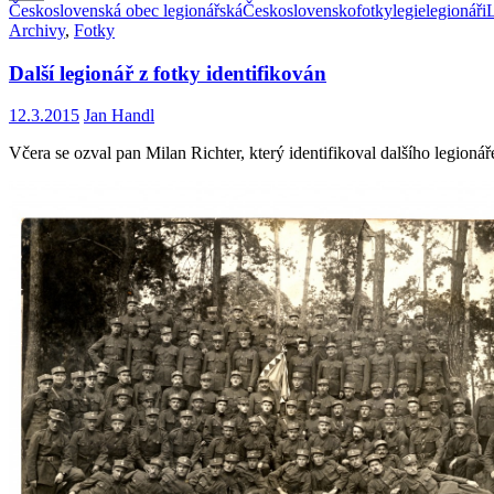
Československá obec legionářská
Československo
fotky
legie
legionáři
Email
Archivy
,
Fotky
Další legionář z fotky identifikován
12.3.2015
Jan Handl
Včera se ozval pan Milan Richter, který identifikoval dalšího legioná