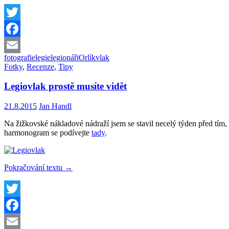
Twitter
Facebook
fotografie
legie
legionáři
Orlík
vlak
Email
Fotky
,
Recenze
,
Tipy
Legiovlak prostě musíte vidět
21.8.2015
Jan Handl
Na žižkovské nákladové nádraží jsem se stavil necelý týden před tím, 
harmonogram se podívejte
tady
.
Legiovlak
Pokračování textu
→
prostě
musíte
vidět
Twitter
Facebook