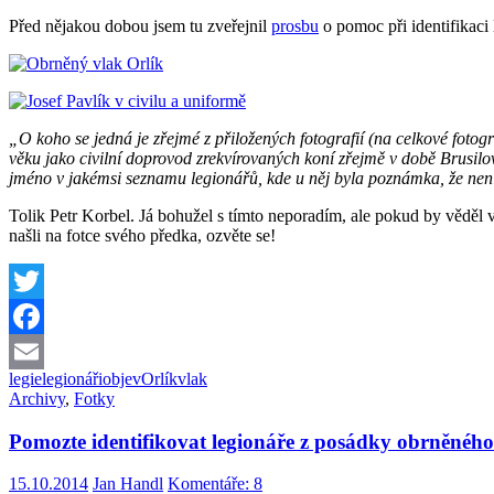
Před nějakou dobou jsem tu zveřejnil
prosbu
o pomoc při identifikaci
„O koho se jedná je zřejmé z přiložených fotografií (na celkové fotog
věku jako civilní doprovod zrekvírovaných koní zřejmě v době Brusilov
jméno v jakémsi seznamu legionářů, kde u něj byla poznámka, že není
Tolik Petr Korbel. Já bohužel s tímto neporadím, ale pokud by věděl
našli na fotce svého předka, ozvěte se!
Twitter
Facebook
legie
legionáři
objev
Orlík
vlak
Email
Archivy
,
Fotky
Pomozte identifikovat legionáře z posádky obrněného
15.10.2014
Jan Handl
Komentáře: 8