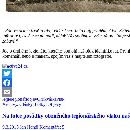
„Pán ve druhé řadě zdola, pátý z leva. Je to můj praděda Alois Svítek
informací, ozvěte se na mail, nějak Vás spojím se svým tátou. On posl
zabaví.“
Jde o druhého legionáře, kterého pomohl náš blog identifikovat. Prv
komentáři nebo e-mailem, spojím vás s majitelem fotografie.
Twitter
Facebook
legie
legionáři
objev
Orlík
válka
vlak
Email
Archivy
,
Články
,
Fotky
,
Objevy
Na fotce posádky obrněného legionářského vlaku naš
9.3.2015
Jan Handl
Komentáře: 5