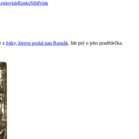
Legiovlak
Rusko
Sibiř
vlak
ře z
fotky, kterou poslal pan Rusnák
. Jde prý o jeho pradědečka.