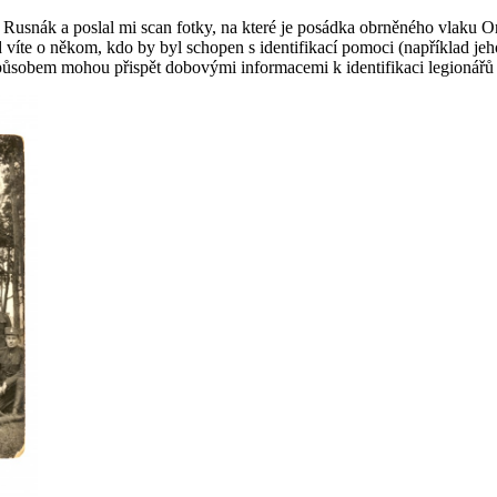
Rusnák a poslal mi scan fotky, na které je posádka obrněného vlaku Or
víte o někom, kdo by byl schopen s identifikací pomoci (například jeh
způsobem mohou přispět dobovými informacemi k identifikaci legionářů