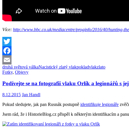
Více:
http://www.bbc.co.uk/mediacentre/proginfo/2016/40/hunting-the
Twitter
Facebook
druhá světová válka
Nacistický zlatý vlak
poklad
vlak
zlato
Email
Fotky
,
Objevy
Podívejte se na fotografii vlaku Orlík a legionářů s je
8.12.2015
Jan Handl
Pokud sledujete, jak pan Rusnák postupně
identifikuje legionáře
zvěčn
Jsem rád, že i HistorieBlog.cz přispěl k některým identifikacím a pan