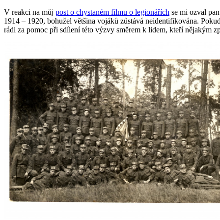
V reakci na můj
post o chystaném filmu o legionářích
se mi ozval pan 
1914 – 1920, bohužel většina vojáků zůstává neidentifikována. Pokud 
rádi za pomoc při sdílení této výzvy směrem k lidem, kteří nějakým 