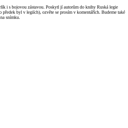
lík i s bojovou zástavou. Poskytl jí autorům do knihy Ruská legie
o předek byl v legiích), ozvěte se prosím v komentářích. Budeme také
 na snímku.