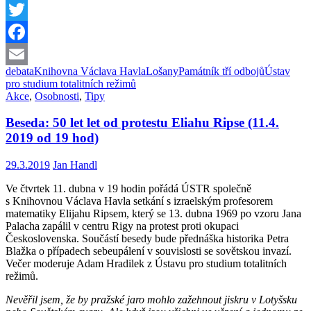
Twitter
Facebook
debata
Knihovna Václava Havla
Lošany
Památník tří odbojů
Ústav
Email
pro studium totalitních režimů
Akce
,
Osobnosti
,
Tipy
Beseda: 50 let let od protestu Eliahu Ripse (11.4.
2019 od 19 hod)
29.3.2019
Jan Handl
Ve čtvrtek 11. dubna v 19 hodin pořádá ÚSTR společně
s Knihovnou Václava Havla setkání s izraelským profesorem
matematiky Elijahu Ripsem, který se 13. dubna 1969 po vzoru Jana
Palacha zapálil v centru Rigy na protest proti okupaci
Československa. Součástí besedy bude přednáška historika Petra
Blažka o případech sebeupálení v souvislosti se sovětskou invazí.
Večer moderuje Adam Hradilek z Ústavu pro studium totalitních
režimů.
Nevěřil jsem, že by pražské jaro mohlo zažehnout jiskru v Lotyšsku