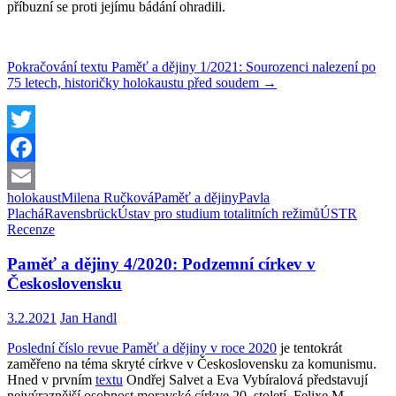
příbuzní se proti jejímu bádání ohradili.
Pokračování textu
Paměť a dějiny 1/2021: Sourozenci nalezení po
75 letech, historičky holokaustu před soudem
→
Twitter
Facebook
holokaust
Milena Ručková
Paměť a dějiny
Pavla
Email
Plachá
Ravensbrück
Ústav pro studium totalitních režimů
ÚSTR
Recenze
Paměť a dějiny 4/2020: Podzemní církev v
Československu
3.2.2021
Jan Handl
Poslední číslo revue Paměť a dějiny v roce 2020
je tentokrát
zaměřeno na téma skryté církve v Československu za komunismu.
Hned v prvním
textu
Ondřej Salvet a Eva Vybíralová představují
nejvýraznější osobnost moravské církve 20. století, Felixe M.