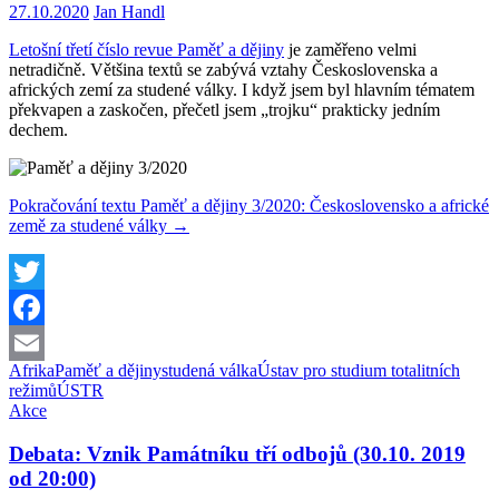
27.10.2020
Jan Handl
Letošní třetí číslo revue Paměť a dějiny
je zaměřeno velmi
netradičně. Většina textů se zabývá vztahy Československa a
afrických zemí za studené války. I když jsem byl hlavním tématem
překvapen a zaskočen, přečetl jsem „trojku“ prakticky jedním
dechem.
Pokračování textu
Paměť a dějiny 3/2020: Československo a africké
země za studené války
→
Twitter
Facebook
Afrika
Paměť a dějiny
studená válka
Ústav pro studium totalitních
Email
režimů
ÚSTR
Akce
Debata: Vznik Památníku tří odbojů (30.10. 2019
od 20:00)