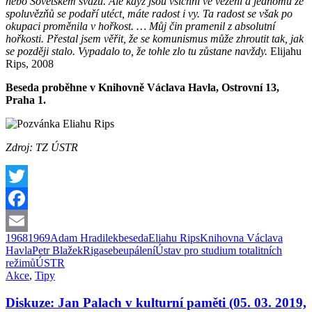
nebo Sovětském svazu. Ale když jsou všichni ve vězení a jednomu ze
spoluvězňů se podaří utéct, máte radost i vy. Ta radost se však po
okupaci proměnila v hořkost. … Můj čin pramenil z absolutní
hořkosti. Přestal jsem věřit, že se komunismus může zhroutit tak, jak
se později stalo. Vypadalo to, že tohle zlo tu zůstane navždy.
Elijahu
Rips, 2008
Beseda proběhne v Knihovně Václava Havla, Ostrovní 13,
Praha 1.
Zdroj: TZ ÚSTR
Twitter
Facebook
1968
1969
Adam Hradilek
beseda
Eliahu Rips
Knihovna Václava
Email
Havla
Petr Blažek
Riga
sebeupálení
Ústav pro studium totalitních
režimů
ÚSTR
Akce
,
Tipy
Diskuze: Jan Palach v kulturní paměti (05. 03. 2019,