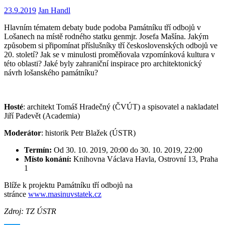
23.9.2019
Jan Handl
Hlavním tématem debaty bude podoba Památníku tří odbojů v
Lošanech na místě rodného statku genmjr. Josefa Mašína. Jakým
způsobem si připomínat příslušníky tří československých odbojů ve
20. století? Jak se v minulosti proměňovala vzpomínková kultura v
této oblasti? Jaké byly zahraniční inspirace pro architektonický
návrh lošanského památníku?
Hosté
: architekt Tomáš Hradečný (ČVÚT) a spisovatel a nakladatel
Jiří Padevět (Academia)
Moderátor
: historik Petr Blažek (ÚSTR)
Termín:
Od 30. 10. 2019, 20:00 do 30. 10. 2019, 22:00
Místo konání:
Knihovna Václava Havla, Ostrovní 13, Praha
1
Blíže k projektu Památníku tří odbojů na
stránce
www.masinuvstatek.cz
Zdroj: TZ ÚSTR