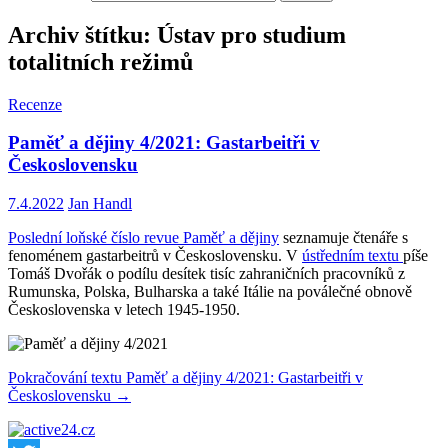
Archiv štítku: Ústav pro studium
totalitních režimů
Recenze
Paměť a dějiny 4/2021: Gastarbeitři v
Československu
7.4.2022
Jan Handl
Poslední loňské číslo revue Paměť a dějiny
seznamuje čtenáře s
fenoménem gastarbeitrů v Československu. V
ústředním textu
píše
Tomáš Dvořák o podílu desítek tisíc zahraničních pracovníků z
Rumunska, Polska, Bulharska a také Itálie na poválečné obnově
Československa v letech 1945-1950.
Pokračování textu
Paměť a dějiny 4/2021: Gastarbeitři v
Československu
→