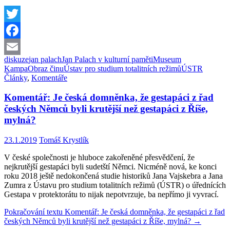
Twitter
Facebook
diskuze
jan palach
Jan Palach v kulturní paměti
Museum
Email
Kampa
Obraz činu
Ústav pro studium totalitních režimů
ÚSTR
Články
,
Komentáře
Komentář: Je česká domněnka, že gestapáci z řad
českých Němců byli krutější než gestapáci z Říše,
mylná?
23.1.2019
Tomáš Krystlík
V české společnosti je hluboce zakořeněné přesvědčení, že
nejkrutější gestapáci byli sudetští Němci. Nicméně nová, ke konci
roku 2018 ještě nedokončená studie historiků Jana Vajskebra a Jana
Zumra z Ústavu pro studium totalitních režimů (ÚSTR) o úřednících
Gestapa v protektorátu to nijak nepotvrzuje, ba nepřímo ji vyvrací.
Pokračování textu
Komentář: Je česká domněnka, že gestapáci z řad
českých Němců byli krutější než gestapáci z Říše, mylná?
→