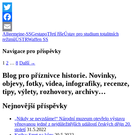
Twitter
Facebook
Allgemeine-SS
Gestapo
Třetí říše
Ústav pro studium totalitních
Email
režimů
ÚSTR
Waffen SS
Navigace pro příspěvky
1
2
…
8
Další →
Blog pro příznivce historie. Novinky,
objevy, fotky, videa, infografiky, recenze,
tipy, výlety, rozhovory, archivy…
Nejnovější příspěvky
„Nikdy se nevzdáme!“ Národní muzeum otevřelo výstavu
věnovanou jedné z nejdůležitějších událostí českých dějin 20.
století
31.5.2022
Kniha: Smrt na kůru
20.5.2022