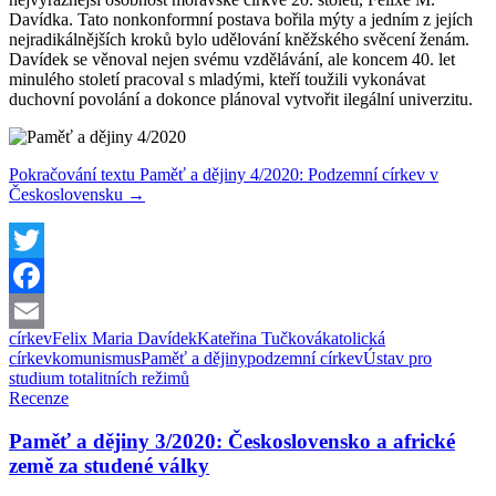
Davídka. Tato nonkonformní postava bořila mýty a jedním z jejích
nejradikálnějších kroků bylo udělování kněžského svěcení ženám.
Davídek se věnoval nejen svému vzdělávání, ale koncem 40. let
minulého století pracoval s mladými, kteří toužili vykonávat
duchovní povolání a dokonce plánoval vytvořit ilegální univerzitu.
Pokračování textu
Paměť a dějiny 4/2020: Podzemní církev v
Československu
→
Twitter
Facebook
církev
Felix Maria Davídek
Kateřina Tučková
katolická
Email
církev
komunismus
Paměť a dějiny
podzemní církev
Ústav pro
studium totalitních režimů
Recenze
Paměť a dějiny 3/2020: Československo a africké
země za studené války