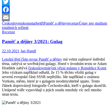
Twitter
Facebook
Československo
gastarbeitři
Paměť a dějiny
recenze
Ústav pro studium
Email
totalitních režimů
Recenze
Paměť a dějiny 3/2021: Gulag
22.10.2021
Jan Handl
Letošní třetí číslo revue Paměť a dějiny
má velmi zajímavé ústřední
téma, zabývá se sovětskými gulagy. Hned v úvodním textu se Adam
Hradilek zabývá
československými vězni gulagu v Republice Komi
.
Jeho výzkum například odhalil, že 15 % těchto vězňů gulag v
severní evropské části SSSR nepřežilo. Jde například o známou
Vorkutu, město, které je s gulagem neodmyslitelně spjato. Tento
článek doprovázejí fotografie Čechoslováků, kteří v gulagu skončili.
Utrápené tváře vypovídají o jejich osudu mnohdy víc než mnoho
stran textu.