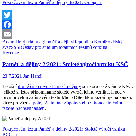
Pokračování textu
Paměť a dějiny 3/2021: Gulag
→
Twitter
Facebook
Adam Hradilek
Gulag
Paměť a dějiny
Republika Komi
Sovětský
Email
svaz
SSSR
Ústav pro studium totalitních režimů
Vorkuta
Recenze
Paměť a dějiny 2/2021: Stoleté výročí vzniku KSČ
23.7.2021
Jan Handl
Letošní
druhé číslo revue Paměť a dějiny
se skoro celé věnuje KSČ,
jelikož si letos připomínáme stoleté výročí jejího vzniku. Hned v
prvním velmi zajímavém textu Michal Stehlík upozorňuje na kauzu,
které provázela
pobyt Antonína Zápotockého v koncentračním
táboře Sachsenhausen
.
Pokračování textu
Paměť a dějiny 2/2021: Stoleté výročí vzniku
KSČ
→