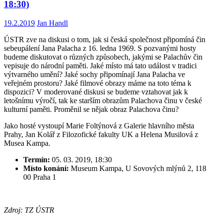
18:30)
19.2.2019
Jan Handl
ÚSTR zve na diskusi o tom, jak si česká společnost připomíná čin
sebeupálení Jana Palacha z 16. ledna 1969. S pozvanými hosty
budeme diskutovat o různých způsobech, jakými se Palachův čin
vepisuje do národní paměti. Jaké místo má tato událost v tradici
výtvarného umění? Jaké sochy připomínají Jana Palacha ve
veřejném prostoru? Jaké filmové obrazy máme na toto téma k
dispozici? V moderované diskusi se budeme vztahovat jak k
letošnímu výročí, tak ke starším obrazům Palachova činu v české
kulturní paměti. Proměnil se nějak obraz Palachova činu?
Jako hosté vystoupí Marie Foltýnová z Galerie hlavního města
Prahy, Jan Kolář z Filozofické fakulty UK a Helena Musilová z
Musea Kampa.
Termín:
05. 03. 2019, 18:30
Místo konání:
Museum Kampa, U Sovových mlýnů 2, 118
00 Praha 1
Zdroj: TZ ÚSTR