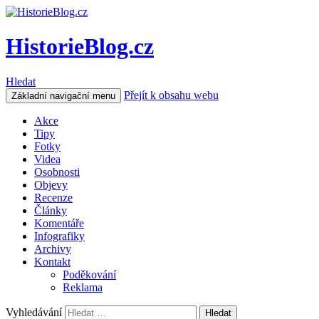
HistorieBlog.cz
Hledat
Přejít k obsahu webu
Základní navigační menu
Akce
Tipy
Fotky
Videa
Osobnosti
Objevy
Recenze
Články
Komentáře
Infografiky
Archivy
Kontakt
Poděkování
Reklama
Vyhledávání