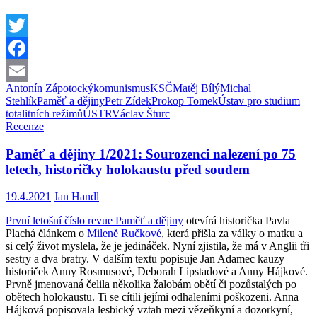
Twitter
Facebook
Antonín Zápotocký
komunismus
KSČ
Matěj Bílý
Michal
Email
Stehlík
Paměť a dějiny
Petr Zídek
Prokop Tomek
Ústav pro studium
totalitních režimů
ÚSTR
Václav Šturc
Recenze
Paměť a dějiny 1/2021: Sourozenci nalezení po 75
letech, historičky holokaustu před soudem
19.4.2021
Jan Handl
První letošní číslo revue Paměť a dějiny
otevírá historička Pavla
Plachá článkem o
Mileně Ručkové
, která přišla za války o matku a
si celý život myslela, že je jedináček. Nyní zjistila, že má v Anglii tři
sestry a dva bratry. V dalším textu popisuje Jan Adamec kauzy
historiček Anny Rosmusové, Deborah Lipstadové a Anny Hájkové.
Prvně jmenovaná čelila několika žalobám obětí či pozůstalých po
obětech holokaustu. Ti se cítili jejími odhaleními poškozeni. Anna
Hájková popisovala lesbický vztah mezi vězeňkyní a dozorkyní,