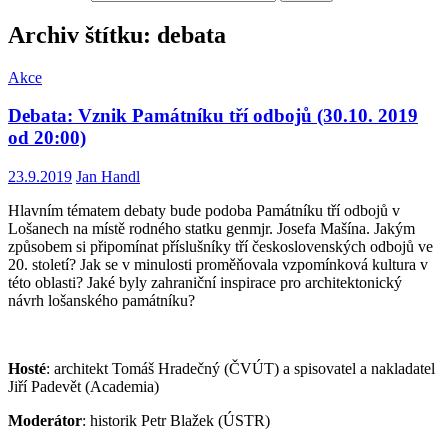
Archiv štítku: debata
Akce
Debata: Vznik Památníku tří odbojů (30.10. 2019
od 20:00)
23.9.2019
Jan Handl
Hlavním tématem debaty bude podoba Památníku tří odbojů v
Lošanech na místě rodného statku genmjr. Josefa Mašína. Jakým
způsobem si připomínat příslušníky tří československých odbojů ve
20. století? Jak se v minulosti proměňovala vzpomínková kultura v
této oblasti? Jaké byly zahraniční inspirace pro architektonický
návrh lošanského památníku?
Hosté
: architekt Tomáš Hradečný (ČVÚT) a spisovatel a nakladatel
Jiří Padevět (Academia)
Moderátor
: historik Petr Blažek (ÚSTR)