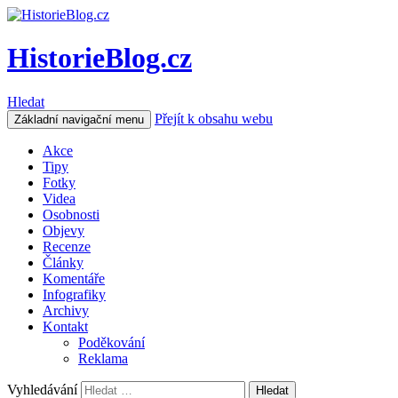
HistorieBlog.cz
Hledat
Přejít k obsahu webu
Základní navigační menu
Akce
Tipy
Fotky
Videa
Osobnosti
Objevy
Recenze
Články
Komentáře
Infografiky
Archivy
Kontakt
Poděkování
Reklama
Vyhledávání