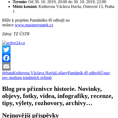
Termín:
Od 30. 10. 2019, 20:00 do 30. 10. 2019, 22:00
Místo konání:
Knihovna Václava Havla, Ostrovní 13, Praha
1
Blíže k projektu Památníku tří odbojů na
stránce
www.masinuvstatek.cz
Zdroj: TZ ÚSTR
Twitter
Facebook
debata
Knihovna Václava Havla
Lošany
Památník tří odbojů
Ústav
Email
pro studium totalitních režimů
Blog pro příznivce historie. Novinky,
objevy, fotky, videa, infografiky, recenze,
tipy, výlety, rozhovory, archivy…
Nejnovější příspěvky