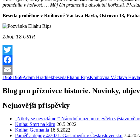
proměnila v hořkost. … Můj čin pramenil z absolutní hořkosti. Přestal 
Beseda proběhne v Knihovně Václava Havla, Ostrovní 13, Praha
Zdroj: TZ ÚSTR
Twitter
Facebook
1968
1969
Adam Hradilek
beseda
Eliahu Rips
Knihovna Václava Havla
Email
Blog pro příznivce historie. Novinky, objev
Nejnovější příspěvky
„Nikdy se nevzdáme!“ Národní muzeum otevřelo výstavu věnovano
Kniha: Smrt na kůru
20.5.2022
Kniha: Germania
16.5.2022
Paměť a dějiny 4/2021: Gastarbeitři v Československu
7.4.202