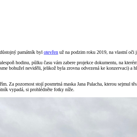
 důstojný památník byl
otevřen
už na podzim roku 2019, na vlastní oči j
e alespoň hodinu, půlku času vám zabere projekce dokumentu, na kte
 jsme bohužel neviděli, jelikož byla zrovna odvezená ke konzervaci) 
třím. Za pozornost stojí posmrtná maska Jana Palacha, kterou sejmul t
átník vypadá, si prohlédněte fotky níže.