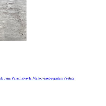
ík Jana Palacha
Pavla Melková
sebeupálení
Všetaty