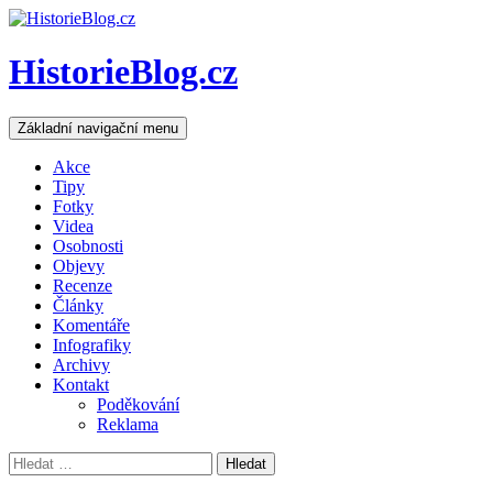
HistorieBlog.cz
Hledat
Přejít
Základní navigační menu
k
obsahu
Akce
webu
Tipy
Fotky
Videa
Osobnosti
Objevy
Recenze
Články
Komentáře
Infografiky
Archivy
Kontakt
Poděkování
Reklama
Vyhledávání