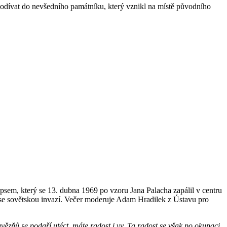
podívat do nevšedního památníku, který vznikl na místě původního
sem, který se 13. dubna 1969 po vzoru Jana Palacha zapálil v centru
i se sovětskou invazí. Večer moderuje Adam Hradilek z Ústavu pro
vězňů se podaří utéct, máte radost i vy. Ta radost se však po okupaci