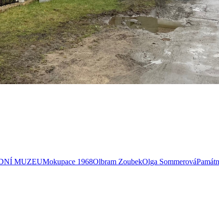
DNÍ MUZEUM
okupace 1968
Olbram Zoubek
Olga Sommerová
Památn