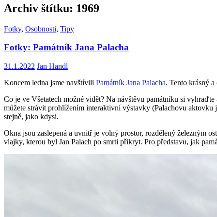
Archiv štítku: 1969
Fotky
,
Osobnosti
,
Tipy
Fotky: Památník Jana Palacha
31.1.2022
Jan Handl
Koncem ledna jsme navštívili
Památník Jana Palacha
. Tento krásný a
Co je ve Všetatech možné vidět? Na návštěvu památníku si vyhraďt
můžete strávit prohlížením interaktivní výstavky (Palachovu aktovku
stejně, jako kdysi.
Okna jsou zaslepená a uvnitř je volný prostor, rozdělený železným os
vlajky, kterou byl Jan Palach po smrti přikryt. Pro představu, jak pam