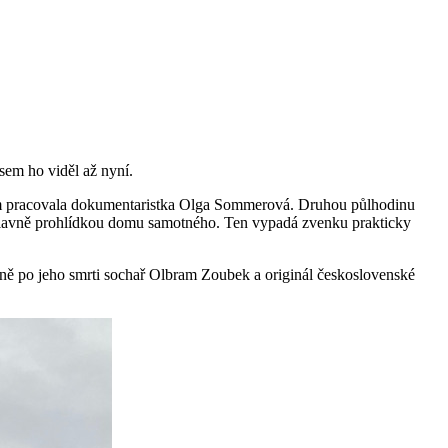
sem ho viděl až nyní.
rém pracovala dokumentaristka Olga Sommerová. Druhou půlhodinu
a hlavně prohlídkou domu samotného. Ten vypadá zvenku prakticky
ěsně po jeho smrti sochař Olbram Zoubek a originál československé