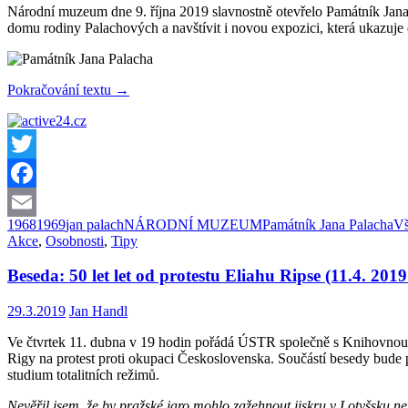
Národní muzeum dne 9. října 2019 slavnostně otevřelo Památník Jana
domu rodiny Palachových a navštívit i novou expozici, která ukazuje d
Památník
Pokračování textu
→
Jana
Palacha
ve
Všetatech
je
Twitter
otevřený!
Facebook
1968
1969
jan palach
NÁRODNÍ MUZEUM
Památník Jana Palacha
Vš
Email
Akce
,
Osobnosti
,
Tipy
Beseda: 50 let let od protestu Eliahu Ripse (11.4. 201
29.3.2019
Jan Handl
Ve čtvrtek 11. dubna v 19 hodin pořádá ÚSTR společně s Knihovnou V
Rigy na protest proti okupaci Československa. Součástí besedy bude 
studium totalitních režimů.
Nevěřil jsem, že by pražské jaro mohlo zažehnout jiskru v Lotyšsku ne