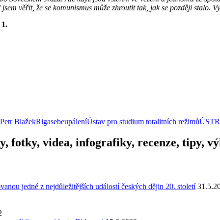
jsem věřit, že se komunismus může zhroutit tak, jak se později stalo. Vy
 1.
Petr Blažek
Riga
sebeupálení
Ústav pro studium totalitních režimů
ÚSTR
y, fotky, videa, infografiky, recenze, tipy, 
u jedné z nejdůležitějších událostí českých dějin 20. století
31.5.2
2