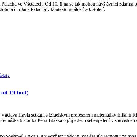
 Palacha ve Všetatech. Od 10. října se tak mohou návštěvníci zdarma 
obu a čin Jana Palacha v kontextu událostí 20. století.
etaty
9 od 19 hod)
áclava Havla setkání s izraelským profesorem matematiky Elijahu Rip
přednáška historika Petra Blažka o případech sebeupálení v souvislost
bo Sovětském svazu. Ale když jsou všichni ve vězení a jednomu ze spolu