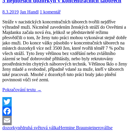
5 nejhorších dozorkyň v koncentračních táborech
8.3.2019
Jan Handl
1 komentář
Stráže v nacistických koncentračních táborech tvořili nejdříve
výhradně muži.
Nicméně zavedením ženských stráží do Osvětimi a
Majdanku začala nová éra, jelikož se představitelé režimu
přesvědčili o tom, že ženy tuto práci mohou vykonávat stejně dobře
jako muži.
Do konce války působilo v koncentračních táborech na
místech dozorkyň více než 3500 žen, které tvořili téměř 7 % počtu
všech stráží. T
yto ženy většinou bez
vzdělání nebo zvláštního
zázemí se buď dobrovolně přihlásily, nebo byly rekrutovány
prostřednictvím chytrých náborových technik.
Většinou šklo o ženy
ženy mladé a svobodné, případně vdané za muže, kteří v táborech
také pracovali. Mnohé z dozorkyň tuto práci braly jako plnění
povinnosti vůči své zemi.
5
Pokračování textu
→
nejhorších
dozorkyň
v
koncentračních
Twitter
táborech
Facebook
dozorkyně
druhá světová válka
Hermine Braunsteinerová
Ilse
Email