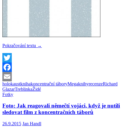
Kniha:
Pokračování textu
→
Treblinka,
slovo
jak
z
Twitter
dětské
Facebook
říkanky
holokaust
kniha
koncentrační tábory
Megaknihy
recenze
Richard
Email
Glazar
Treblinka
Židé
Fotky
Foto: Jak reagovali němečtí vojáci, když je nutili
sledovat film z koncentračních táborů
26.9.2015
Jan Handl