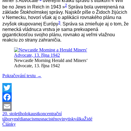
Miner´s Advocate
uverejnil krátku správu s titulkom « Will
2
be no Jews in Reich in 1943 »
Správa bola uverejnená na
základe Štokholmskej správy. Najskôr píše o Židoch žijúcich
v Nemecku, hovorí však aj o aplikácii rovnakého plánu na
3
zvyšok okupovanej Európy
. Správa sa zmieňuje aj o tom, že
nemecká vládnuca vrstva je sama prekvapená
gigantickosťou svojho plánu, rovnako aj veľmi vlažnou
reakciu zo strany zahraničia.
Newcastle Morning Herald and Miners‘
Advocate, 13. října 1942
Správy
Pokračování textu
→
o
koncentračných
táboroch
nacistov
Twitter
v
Facebook
svetových
médiach
20. století
holokaust
koncentrační
Email
tábory
média
nacismus
nacisté
noviny
tisk
válka
Židé
Články