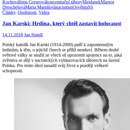
Kochová
Irma Greseová
koncentrační tábory
Majdanek
Margot
Dreschelová
Maria Mandlová
nacismus
Osvětim
SS
Články
,
Osobnosti
,
Videa
Jan Karski: Hrdina, který chtěl zastavit holocaust
14.11.2018
Jan Handl
Polský katolík Jan Karski (1914-2000) patří k zapomenutým
hrdinům, k těm, o jejichž činech se příliš nemluví. Během druhé
světové války se snažil ze všech sil upozornit spojence na to, jaká
zvěrstva se dějí v nacistických vyhlazovacích táborech na území
Polska. Pro tento úkol nasadil svůj život a později veškeré
schopnosti.