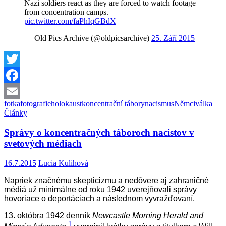
Nazi soldiers react as they are forced to watch footage
from concentration camps.
pic.twitter.com/faPhIqGBdX
— Old Pics Archive (@oldpicsarchive)
25. Září 2015
Twitter
Facebook
fotka
fotografie
holokaust
koncentrační tábory
nacismus
Němci
válka
Email
Články
Správy o koncentračných táboroch nacistov v
svetových médiach
16.7.2015
Lucia Kulihová
Napriek značnému skepticizmu a nedôvere aj zahraničné
médiá už minimálne od roku 1942 uverejňovali správy
hovoriace o deportáciach a následnom vyvražďovaní.
13. októbra 1942 denník
Newcastle Morning Herald and
1