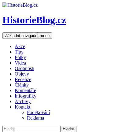
HistorieBlog.cz
Hledat
Přejít
Základní navigační menu
k
obsahu
Akce
webu
Tipy
Fotky
Videa
Osobnosti
Objevy
Recenze
Články
Komentáře
Infografiky
Archivy
Kontakt
Poděkování
Reklama
Vyhledávání