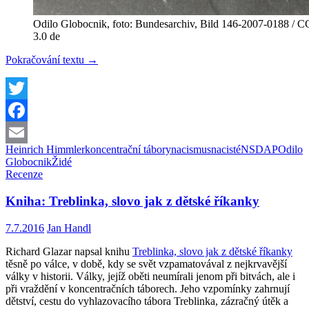
Odilo Globocnik, foto: Bundesarchiv, Bild 146-2007-0188 /
3.0 de
Odilo
Pokračování textu
→
Globocnik,
nejhorší
muž
na
Twitter
světě
Facebook
Heinrich Himmler
koncentrační tábory
nacismus
nacisté
NSDAP
Odilo
Email
Globocnik
Židé
Recenze
Kniha: Treblinka, slovo jak z dětské říkanky
7.7.2016
Jan Handl
Richard Glazar napsal knihu
Treblinka, slovo jak z dětské říkanky
těsně po válce, v době, kdy se svět vzpamatovával z nejkrvavější
války v historii. Války, jejíž oběti neumírali jenom při bitvách, ale i
při vraždění v koncentračních táborech. Jeho vzpomínky zahrnují
dětství, cestu do vyhlazovacího tábora Treblinka, zázračný útěk a