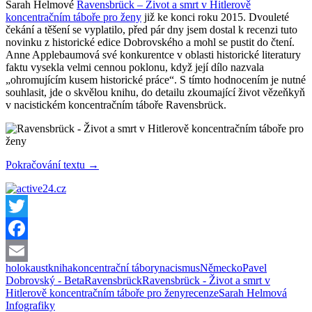
Sarah Helmové
Ravensbrück – Život a smrt v Hitlerově
koncentračním táboře pro ženy
již ke konci roku 2015. Dvouleté
čekání a těšení se vyplatilo, před pár dny jsem dostal k recenzi tuto
novinku z historické edice Dobrovského a mohl se pustit do čtení.
Anne Applebaumová své konkurentce v oblasti historické literatury
faktu vysekla velmi cennou poklonu, když její dílo nazvala
„ohromujícím kusem historické práce“. S tímto hodnocením je nutné
souhlasit, jde o skvělou knihu, do detailu zkoumající život vězeňkyň
v nacistickém koncentračním táboře Ravensbrück.
Kniha:
Pokračování textu
→
Ravensbrück
–
Život
a
smrt
Twitter
v
Facebook
Hitlerově
koncentračním
holokaust
kniha
koncentrační tábory
nacismus
Německo
Pavel
Email
táboře
Dobrovský - Beta
Ravensbrück
Ravensbrück - Život a smrt v
pro
Hitlerově koncentračním táboře pro ženy
recenze
Sarah Helmová
ženy
Infografiky