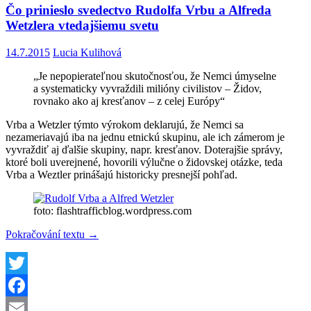
Čo prinieslo svedectvo Rudolfa Vrbu a Alfreda
Wetzlera vtedajšiemu svetu
14.7.2015
Lucia Kulihová
„Je nepopierateľnou skutočnosťou, že Nemci úmyselne
a systematicky vyvraždili milióny civilistov – Židov,
rovnako ako aj kresťanov – z celej Európy“
Vrba a Wetzler týmto výrokom deklarujú, že Nemci sa
nezameriavajú iba na jednu etnickú skupinu, ale ich zámerom je
vyvraždiť aj ďalšie skupiny, napr. kresťanov. Doterajšie správy,
ktoré boli uverejnené, hovorili výlučne o židovskej otázke, teda
Vrba a Weztler prinášajú historicky presnejší pohľad.
foto: flashtrafficblog.wordpress.com
Čo
Pokračování textu
→
prinieslo
svedectvo
Rudolfa
Vrbu
Twitter
a
Facebook
Alfreda