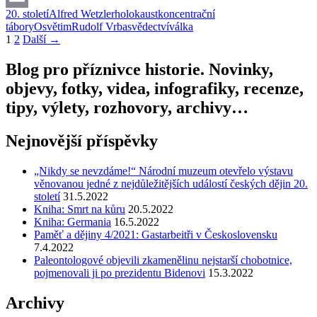
Wetzlera
20. století
Alfred Wetzler
holokaust
koncentrační
Email
vtedajšiemu
tábory
Osvětim
Rudolf Vrba
svědectví
válka
svetu
Navigace
1
2
Další →
pro
Blog pro příznivce historie. Novinky,
příspěvky
objevy, fotky, videa, infografiky, recenze,
tipy, výlety, rozhovory, archivy…
Nejnovější příspěvky
„Nikdy se nevzdáme!“ Národní muzeum otevřelo výstavu
věnovanou jedné z nejdůležitějších událostí českých dějin 20.
století
31.5.2022
Kniha: Smrt na kůru
20.5.2022
Kniha: Germania
16.5.2022
Paměť a dějiny 4/2021: Gastarbeitři v Československu
7.4.2022
Paleontologové objevili zkamenělinu nejstarší chobotnice,
pojmenovali ji po prezidentu Bidenovi
15.3.2022
Archivy