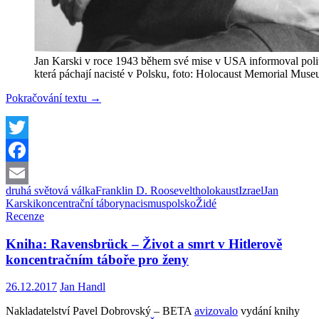
Jan Karski v roce 1943 během své mise v USA informoval polit
která páchají nacisté v Polsku, foto: Holocaust Memorial Museu
Jan
Pokračování textu
→
Karski:
Hrdina,
který
chtěl
Twitter
zastavit
Facebook
holocaust
druhá světová válka
Franklin D. Roosevelt
holokaust
Izrael
Jan
Email
Karski
koncentrační tábory
nacismus
polsko
Židé
Recenze
Kniha: Ravensbrück – Život a smrt v Hitlerově
koncentračním táboře pro ženy
26.12.2017
Jan Handl
Nakladatelství Pavel Dobrovský – BETA
avizovalo
vydání knihy