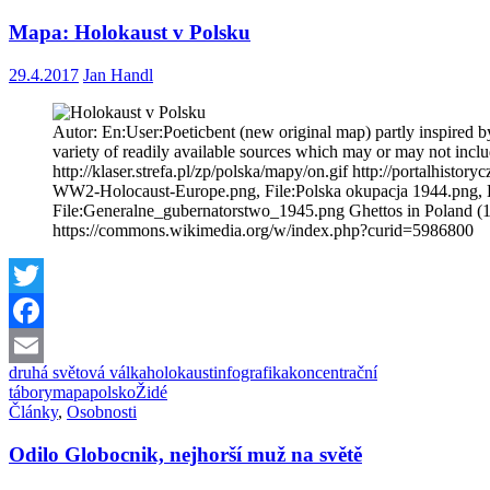
Mapa: Holokaust v Polsku
29.4.2017
Jan Handl
Autor: En:User:Poeticbent (new original map) partly inspire
variety of readily available sources which may or may not inc
http://klaser.strefa.pl/zp/polska/mapy/on.gif http://portalhi
WW2-Holocaust-Europe.png, File:Polska okupacja 1944.png, H
File:Generalne_gubernatorstwo_1945.png Ghettos in Poland (
https://commons.wikimedia.org/w/index.php?curid=5986800
Twitter
Facebook
druhá světová válka
holokaust
infografika
koncentrační
Email
tábory
mapa
polsko
Židé
Články
,
Osobnosti
Odilo Globocnik, nejhorší muž na světě