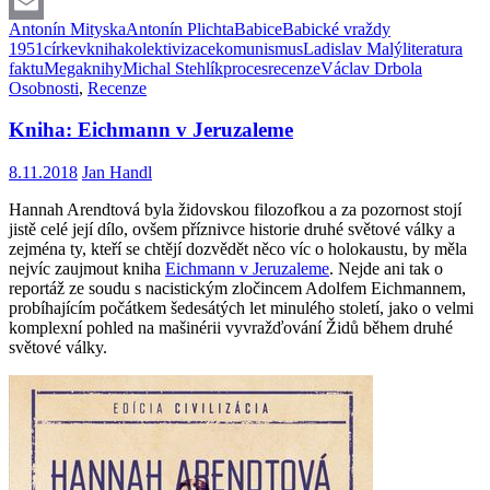
Facebook
Antonín Mityska
Antonín Plichta
Babice
Babické vraždy
Email
1951
církev
kniha
kolektivizace
komunismus
Ladislav Malý
literatura
faktu
Megaknihy
Michal Stehlík
proces
recenze
Václav Drbola
Osobnosti
,
Recenze
Kniha: Eichmann v Jeruzaleme
8.11.2018
Jan Handl
Hannah Arendtová byla židovskou filozofkou a za pozornost stojí
jistě celé její dílo, ovšem příznivce historie druhé světové války a
zejména ty, kteří se chtějí dozvědět něco víc o holokaustu, by měla
nejvíc zaujmout kniha
Eichmann v Jeruzaleme
. Nejde ani tak o
reportáž ze soudu s nacistickým zločincem Adolfem Eichmannem,
probíhajícím počátkem šedesátých let minulého století, jako o velmi
komplexní pohled na mašinérii vyvražďování Židů během druhé
světové války.