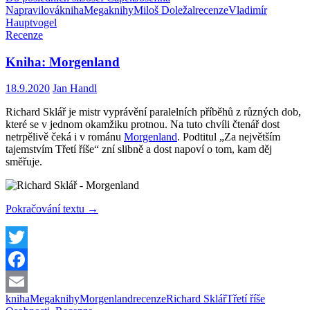
Email
Napravilová
kniha
Megaknihy
Miloš Doležal
recenze
Vladimír
Hauptvogel
Recenze
Kniha: Morgenland
18.9.2020
Jan Handl
Richard Sklář je mistr vyprávění paralelních příběhů z různých dob,
které se v jednom okamžiku protnou. Na tuto chvíli čtenář dost
netrpělivě čeká i v románu
Morgenland
. Podtitul „Za největším
tajemstvím Třetí říše“ zní slibně a dost napoví o tom, kam děj
směřuje.
Kniha:
Pokračování textu
→
Morgenland
Twitter
Facebook
kniha
Megaknihy
Morgenland
recenze
Richard Sklář
Třetí říše
Email