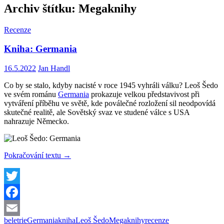
Archiv štítku: Megaknihy
Recenze
Kniha: Germania
16.5.2022
Jan Handl
Co by se stalo, kdyby nacisté v roce 1945 vyhráli válku? Leoš Šedo
ve svém románu
Germania
prokazuje velkou představivost při
vytváření příběhu ve světě, kde poválečné rozložení sil neodpovídá
skutečné realitě, ale Sovětský svaz ve studené válce s USA
nahrazuje Německo.
Kniha:
Pokračování textu
→
Germania
Twitter
Facebook
beletrie
Germania
kniha
Leoš Šedo
Megaknihy
recenze
Email