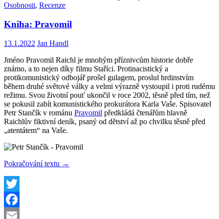
Osobnosti
,
Recenze
Kniha: Pravomil
13.1.2022
Jan Handl
Jméno Pravomil Raichl je mnohým příznivcům historie dobře
známo, a to nejen díky filmu Staříci. Protinacistický a
protikomunistický odbojář prošel gulagem, proslul hrdinstvím
během druhé světové války a velmi výrazně vystoupil i proti rudému
režimu. Svou životní pouť ukončil v roce 2002, těsně před tím, než
se pokusil zabít komunistického prokurátora Karla Vaše. Spisovatel
Petr Stančík v románu
Pravomil
předkládá čtenářům hlavně
Raichlův fiktivní deník, psaný od dětství až po chvilku těsně před
„atentátem“ na Vaše.
Kniha:
Pokračování textu
→
Pravomil
Twitter
Facebook