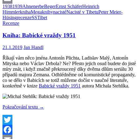
1938
1939
Ahnenerbe
Beger
Ernst Schäfer
Heinrich
Email
Himmler
kniha
Megaknihy
nacisté
Nacisté v Tibetu
Peter Meier-
Hüsing
recenze
SS
Tibet
Recenze
Kniha: Babické vraždy 1951
21.1.2019
Jan Handl
Říkají vám něco jména Antonín Plichta, Ladislav Malý, Antonín
Mityska nebo Václav Drbola? Ne? Přesto jejich osud budete do jisté
míry znát, i když značně překroucený díky dvěma dílům seriálu 30
případů majora Zemana. Odhlédněme od komunistické propagandy,
co se dělo v Babicích se totiž můžeme dočíst v naučné literatuře,
konkrétně v knize
Babické vraždy 1951
autora Michala Stehlíka.
Kniha:
Pokračování textu
→
Babické
vraždy
1951
Twitter