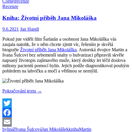
Čornej
recenze
Recenze
Kniha: Životní příběh Jana Mikoláška
9.6.2021
Jan Handl
Pokud jste viděli film Šarlatán a osobnost Jana Mikoláška vás
zaujala natolik, že o něm chcete zjistit víc, řešením je skvělá
biografie
Životní příběh Jana Mikoláška
. Autorská dvojice Martin a
Ivana Šulcovi bez sebemenší snahy o bulvarizaci připravili skvěle
napsaný životopis zajímavého muže, který desítky let léčil doslova
miliony pacientů pomocí bylin. Jejich potíže diagnostikoval pouhým
pohledem na lahvičku a močí a většinou se nemýlil.
Kniha:
Pokračování textu
→
Životní
příběh
Jana
Mikoláška
Twitter
Facebook
bylinář
Ivana Šulcová
Jan Mikolášek
kniha
Martin
Email