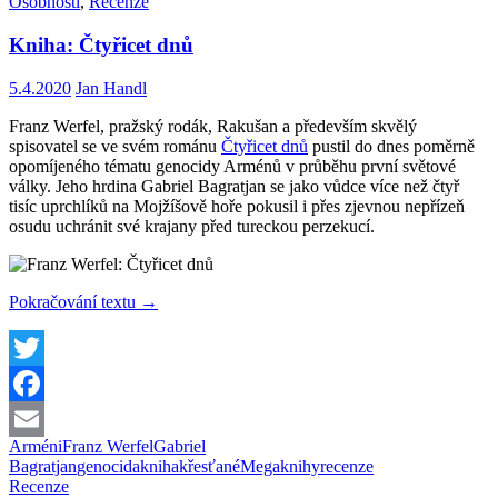
Osobnosti
,
Recenze
Kniha: Čtyřicet dnů
5.4.2020
Jan Handl
Franz Werfel, pražský rodák, Rakušan a především skvělý
spisovatel se ve svém románu
Čtyřicet dnů
pustil do dnes poměrně
opomíjeného tématu genocidy Arménů v průběhu první světové
války. Jeho hrdina Gabriel Bagratjan se jako vůdce více než čtyř
tisíc uprchlíků na Mojžíšově hoře pokusil i přes zjevnou nepřízeň
osudu uchránit své krajany před tureckou perzekucí.
Kniha:
Pokračování textu
→
Čtyřicet
dnů
Twitter
Facebook
Arméni
Franz Werfel
Gabriel
Email
Bagratjan
genocida
kniha
křesťané
Megaknihy
recenze
Recenze