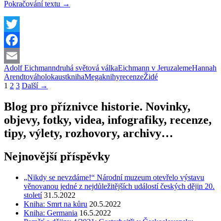
Kniha:
Pokračování textu
→
Eichmann
v
Jeruzaleme
Twitter
Facebook
Adolf Eichmann
druhá světová válka
Eichmann v Jeruzaleme
Hannah
Email
Arendtová
holokaust
kniha
Megaknihy
recenze
Židé
Navigace
1
2
3
Další →
pro
Blog pro příznivce historie. Novinky,
příspěvky
objevy, fotky, videa, infografiky, recenze,
tipy, výlety, rozhovory, archivy…
Nejnovější příspěvky
„Nikdy se nevzdáme!“ Národní muzeum otevřelo výstavu
věnovanou jedné z nejdůležitějších událostí českých dějin 20.
století
31.5.2022
Kniha: Smrt na kůru
20.5.2022
Kniha: Germania
16.5.2022