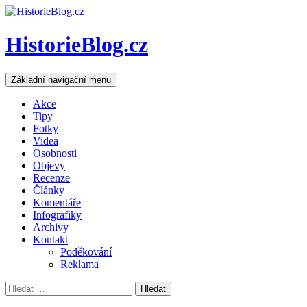
HistorieBlog.cz
Hledat
Přejít
Základní navigační menu
k
obsahu
Akce
webu
Tipy
Fotky
Videa
Osobnosti
Objevy
Recenze
Články
Komentáře
Infografiky
Archivy
Kontakt
Poděkování
Reklama
Vyhledávání