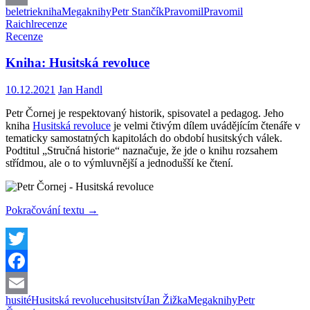
beletrie
kniha
Megaknihy
Petr Stančík
Pravomil
Pravomil
Email
Raichl
recenze
Recenze
Kniha: Husitská revoluce
10.12.2021
Jan Handl
Petr Čornej je respektovaný historik, spisovatel a pedagog. Jeho
kniha
Husitská revoluce
je velmi čtivým dílem uvádějícím čtenáře v
tematicky samostatných kapitolách do období husitských válek.
Podtitul „Stručná historie“ naznačuje, že jde o knihu rozsahem
střídmou, ale o to výmluvnější a jednodušší ke čtení.
Kniha:
Pokračování textu
→
Husitská
revoluce
Twitter
Facebook
husité
Husitská revoluce
husitství
Jan Žižka
Megaknihy
Petr
Email