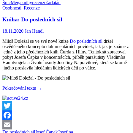
Šulc
Megaknihy
recenze
šarlatán
Osobnosti
,
Recenze
Kniha: Do posledních sil
18.11.2020
Jan Handl
Miloš Doležal se ve své nové knize
Do posledních sil
držel
osvědčeného konceptu dokumentárních povídek, tak jak je známe z
jedné z jeho předchozích knih Čurda z Hlíny. Tentokrát zpracoval
pobyt Josefa Čapka v koncentrácích, příběh parašutisty Vladimíra
Hauptvogela a životní osudy Josefiny Napravilové, která se kromě
jiného proslavila hledáním lidických dětí po válce.
Kniha:
Pokračování textu
→
Do
posledních
sil
Twitter
Facebook
Do posledních sil
Josef Čapek
Josefina