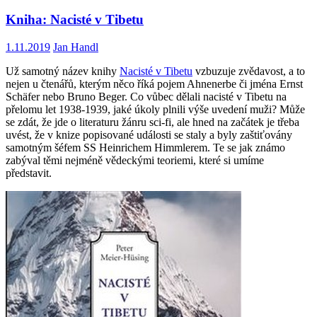
Kniha: Nacisté v Tibetu
1.11.2019
Jan Handl
Už samotný název knihy
Nacisté v Tibetu
vzbuzuje zvědavost, a to
nejen u čtenářů, kterým něco říká pojem Ahnenerbe či jména Ernst
Schäfer nebo Bruno Beger. Co vůbec dělali nacisté v Tibetu na
přelomu let 1938-1939, jaké úkoly plnili výše uvedení muži? Může
se zdát, že jde o literaturu žánru sci-fi, ale hned na začátek je třeba
uvést, že v knize popisované události se staly a byly zaštiťovány
samotným šéfem SS Heinrichem Himmlerem. Te se jak známo
zabýval těmi nejméně vědeckými teoriemi, které si umíme
představit.