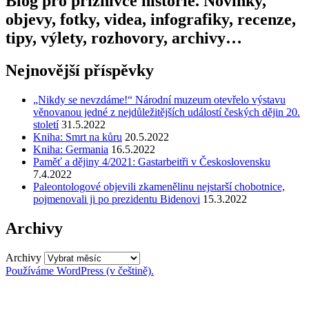
Blog pro příznivce historie. Novinky,
objevy, fotky, videa, infografiky, recenze,
tipy, výlety, rozhovory, archivy…
Nejnovější příspěvky
„Nikdy se nevzdáme!“ Národní muzeum otevřelo výstavu
věnovanou jedné z nejdůležitějších událostí českých dějin 20.
století
31.5.2022
Kniha: Smrt na kůru
20.5.2022
Kniha: Germania
16.5.2022
Paměť a dějiny 4/2021: Gastarbeitři v Československu
7.4.2022
Paleontologové objevili zkamenělinu nejstarší chobotnice,
pojmenovali ji po prezidentu Bidenovi
15.3.2022
Archivy
Archivy
Používáme WordPress (v češtině).