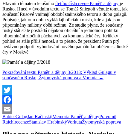
Hlavním tématem letošního
třetího čísla revue Paměť a dějiny
je
Rusko. Hned v úvodním textu se Tomáš Sniegoň věnuje tomu, jak
současní Rusové vnímají období stalinského teroru a dobu gulagů.
Popisuje, jak onu dobu vykládají oficiální místa, kde a jak jsou
připomínány miliony obětí režimu. Ze studie plyne, že současný
ruský stát stále postrádá nějakou oficiální a jednotnou politiku
připomínání zločinů páchaných za komunistické éry. Kritický
pohled se stále příliš nenosí, a to přesto, že prezident Putin prý
nedávno podpořil vybudování nového památníku obětem stalinské
éry v Moskvě.
Pokračování textu
Paměť a dějiny 3/2018: Výklad Gulagu v
současném Rusku, Žytomyrská poprava a Vorkuta
→
Twitter
Facebook
Babice
Gulag
Jan Račinskij
Memorial
Paměť a dějiny
Pravomil
Email
Raichl
recenze
Stanislav Hrabinský
Vorkuta
Žytomyrská poprava