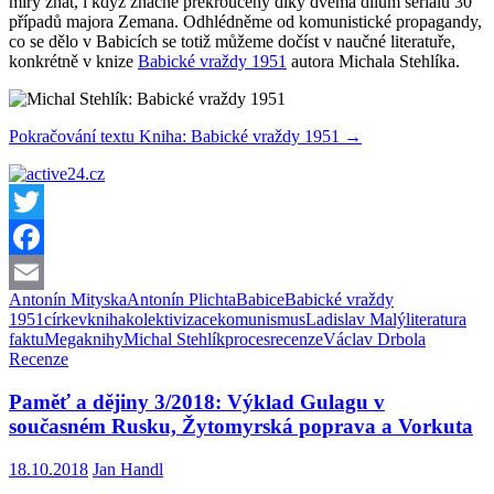
míry znát, i když značně překroucený díky dvěma dílům seriálu 30
případů majora Zemana. Odhlédněme od komunistické propagandy,
co se dělo v Babicích se totiž můžeme dočíst v naučné literatuře,
konkrétně v knize
Babické vraždy 1951
autora Michala Stehlíka.
Pokračování textu
Kniha: Babické vraždy 1951
→
Twitter
Facebook
Antonín Mityska
Antonín Plichta
Babice
Babické vraždy
Email
1951
církev
kniha
kolektivizace
komunismus
Ladislav Malý
literatura
faktu
Megaknihy
Michal Stehlík
proces
recenze
Václav Drbola
Recenze
Paměť a dějiny 3/2018: Výklad Gulagu v
současném Rusku, Žytomyrská poprava a Vorkuta
18.10.2018
Jan Handl