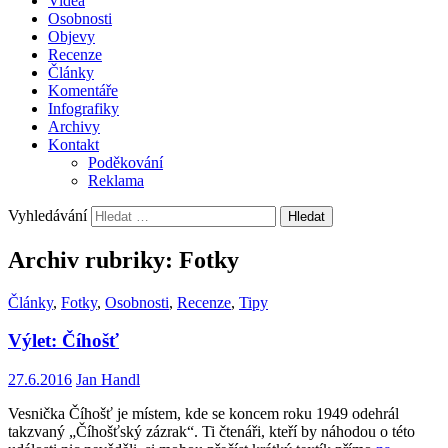
Videa
Osobnosti
Objevy
Recenze
Články
Komentáře
Infografiky
Archivy
Kontakt
Poděkování
Reklama
Vyhledávání
Archiv rubriky: Fotky
Články
,
Fotky
,
Osobnosti
,
Recenze
,
Tipy
Výlet: Číhošť
27.6.2016
Jan Handl
Vesnička Číhošť je místem, kde se koncem roku 1949 odehrál
takzvaný „Číhošťský zázrak“. Ti čtenáři, kteří by náhodou o této