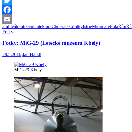
Twitter
Facebook
amfiteátr
antika
architektura
Chorvatsko
fotky
Istrie
Miramare
Pula
Řím
Ří
Email
Fotky
Fotky: MiG-29 (Letecké muzeum Kbely)
28.5.2016
Jan Handl
MiG-29 Kbely