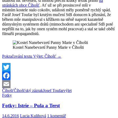
události nic nevěděli, si mohou přečíst krátký textík přímo
na
stránkách obce Číhošť
. Ať už se při prosincové mši v
místním kostele stalo cokoliv, události měly poměrně rychlý spád.
Farář Josef Toufar byl krutým mučení StB donucen k přiznání, že
během mše manipuloval s křížkem na stěně naproti kazatelně
důmyslným systémem drátů (mimochodem ani specialisté StB poté
nepřišli na to, jak by onen systém mohl pracovat) a stal se také obětí
filmařů propagandistů.
Kostel Nanebevzetí Panny Marie v Číhošti
Pokračování textu
Výlet: Číhošť
→
Twitter
Facebook
Číhošť
Číhošťský zázrak
Josef Toufar
výlet
Email
Fotky
Fotky: Istrie – Pula a Terst
14.6.2016
Lucia Kulihová
1 komentář