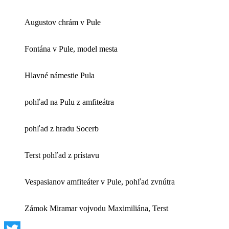
Augustov chrám v Pule
Fontána v Pule, model mesta
Hlavné námestie Pula
pohľad na Pulu z amfiteátra
pohľad z hradu Socerb
Terst pohľad z prístavu
Vespasianov amfiteáter v Pule, pohľad zvnútra
Zámok Miramar vojvodu Maximiliána, Terst