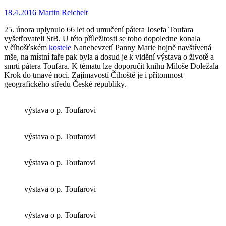
18.4.2016
Martin Reichelt
25. února uplynulo 66 let od umučení pátera Josefa Toufara
vyšetřovateli StB. U této příležitosti se toho dopoledne konala
v číhošťském
kostele
Nanebevzetí Panny Marie hojně navštívená
mše, na místní faře pak byla a dosud je k vidění výstava o životě a
smrti pátera Toufara. K tématu lze doporučit knihu Miloše Doležala
Krok do tmavé noci. Zajímavostí Číhoště je i přítomnost
geografického středu České republiky.
výstava o p. Toufarovi
výstava o p. Toufarovi
výstava o p. Toufarovi
výstava o p. Toufarovi
výstava o p. Toufarovi