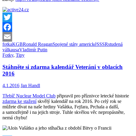
Twitter
Facebook
fotka
KGB
Ronald Reagan
Spojené státy americké
SSSR
studená
Email
válka
usa
Vladimír Putin
Fotky
,
Tipy
Stáhněte si zdarma kalendář Veteráni v oblacích
2016
4.1.2016
Jan Handl
Třebíč Nuclear Model Club
připravil pro příznivce letecké historie
zdarma ke stažení
skvělý kalendář na rok 2016. Po celý rok se
můžete dívat na naše hrdiny Vašátka, Fejfara, Prchala a další,
a samozřejmě i na jejich stroje. Tuhle skvělou věc nepropásněte,
nemá chybu!