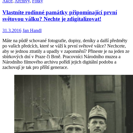
Akce
,
Archivy
,
Fotky
Vlastníte rodinné památky připomínající první
světovou válku? Nechte je zdigitalizovat!
31.3.2016
Jan Handl
Máte na půdě schované fotografie, dopisy, deníky a další předměty
po vašich předcích, které se váží k první světové válce? Nechcete,
aby se jednou ztratily a upadly v zapomnění? Přineste je na jeden ze
sbírkových dní v Praze či Brně. Pracovníci Národního muzea a
Národního filmového archivu pořídí jejich digitální podobu a
zachovají je tak pro příští generace.