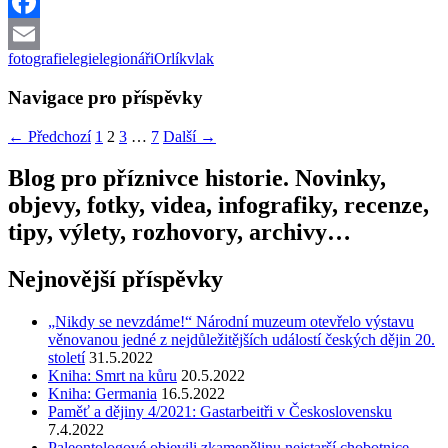
Twitter
Facebook
fotografie
legie
legionáři
Orlík
vlak
Email
Navigace pro příspěvky
← Předchozí
1
2
3
…
7
Další →
Blog pro příznivce historie. Novinky,
objevy, fotky, videa, infografiky, recenze,
tipy, výlety, rozhovory, archivy…
Nejnovější příspěvky
„Nikdy se nevzdáme!“ Národní muzeum otevřelo výstavu
věnovanou jedné z nejdůležitějších událostí českých dějin 20.
století
31.5.2022
Kniha: Smrt na kůru
20.5.2022
Kniha: Germania
16.5.2022
Paměť a dějiny 4/2021: Gastarbeitři v Československu
7.4.2022
Paleontologové objevili zkamenělinu nejstarší chobotnice,