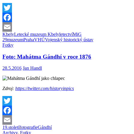
Twitter
Facebook
Kbely
Letecké muzeum Kbely
letectví
MiG
Email
29
muzeum
Praha
VHÚ
Vojenský historický ústav
Fotky
Foto: Mahátma Gándhí v roce 1876
28.5.2016
Jan Handl
Zdroj:
https://twitter.com/historyinpics
Twitter
Facebook
19.století
fotografie
Gándhí
Email
Archivy
,
Fotky