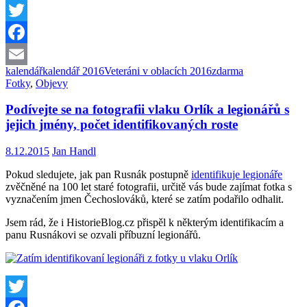
Twitter
Facebook
kalendář
kalendář 2016
Veteráni v oblacích 2016
zdarma
Email
Fotky
,
Objevy
Podívejte se na fotografii vlaku Orlík a legionářů s
jejich jmény, počet identifikovaných roste
8.12.2015
Jan Handl
Pokud sledujete, jak pan Rusnák postupně
identifikuje legionáře
zvěčněné na 100 let staré fotografii, určitě vás bude zajímat fotka s
vyznačením jmen Čechoslováků, které se zatím podařilo odhalit.
Jsem rád, že i HistorieBlog.cz přispěl k některým identifikacím a
panu Rusnákovi se ozvali příbuzní legionářů.