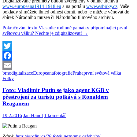
Digitalizované předměty budou zveřejněny v online archivu
www.europeana1914-1918.eu
a na portálu
www.esbirky.cz
. Vaše
poklady si můžete ihned odnést domů, nebo je můžete věnovat do
sbírek Národního muzea či Národního filmového archivu.
Pokračování textu
Vlastníte rodinné památky připomínající první
světovou válku? Nechte je zdigitalizovat!
→
Twitter
Facebook
brno
digitalizace
Europeana
fotografie
Praha
první světová válka
Email
Fotky
Foto: Vladimír Putin se jako agent KGB v
přestrojení za turistu potkává s Ronaldem
Reaganem
19.2.2016
Jan Handl
1 komentář
Zdroj:
http://virality.cz/28-fotek-nezname-celebrity/