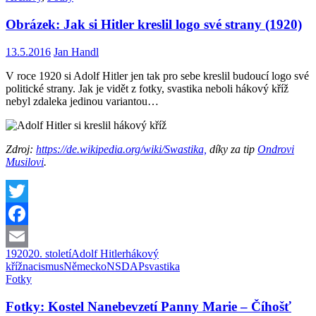
Obrázek: Jak si Hitler kreslil logo své strany (1920)
13.5.2016
Jan Handl
V roce 1920 si Adolf Hitler jen tak pro sebe kreslil budoucí logo své
politické strany. Jak je vidět z fotky, svastika neboli hákový kříž
nebyl zdaleka jedinou variantou…
Zdroj:
https://de.wikipedia.org/wiki/Swastika,
díky za tip
Ondrovi
Musilovi
.
Twitter
Facebook
1920
20. století
Adolf Hitler
hákový
Email
kříž
nacismus
Německo
NSDAP
svastika
Fotky
Fotky: Kostel Nanebevzetí Panny Marie – Číhošť