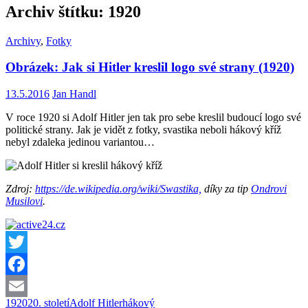
Archiv štítku: 1920
Archivy
,
Fotky
Obrázek: Jak si Hitler kreslil logo své strany (1920)
13.5.2016
Jan Handl
V roce 1920 si Adolf Hitler jen tak pro sebe kreslil budoucí logo své
politické strany. Jak je vidět z fotky, svastika neboli hákový kříž
nebyl zdaleka jedinou variantou…
Zdroj:
https://de.wikipedia.org/wiki/Swastika,
díky za tip
Ondrovi
Musilovi
.
Twitter
Facebook
1920
20. století
Adolf Hitler
hákový
Email