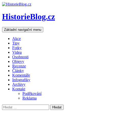
HistorieBlog.cz
Hledat
Přejít
Základní navigační menu
k
obsahu
Akce
webu
Tipy
Fotky
Videa
Osobnosti
Objevy
Recenze
Články
Komentáře
Infografiky
Archivy
Kontakt
Poděkování
Reklama
Vyhledávání