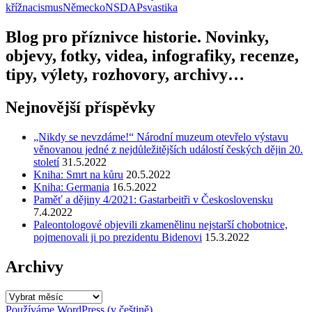
kříž
nacismus
Německo
NSDAP
svastika
Blog pro příznivce historie. Novinky,
objevy, fotky, videa, infografiky, recenze,
tipy, výlety, rozhovory, archivy…
Nejnovější příspěvky
„Nikdy se nevzdáme!“ Národní muzeum otevřelo výstavu
věnovanou jedné z nejdůležitějších událostí českých dějin 20.
století
31.5.2022
Kniha: Smrt na kůru
20.5.2022
Kniha: Germania
16.5.2022
Paměť a dějiny 4/2021: Gastarbeitři v Československu
7.4.2022
Paleontologové objevili zkamenělinu nejstarší chobotnice,
pojmenovali ji po prezidentu Bidenovi
15.3.2022
Archivy
Archivy
Používáme WordPress (v češtině).