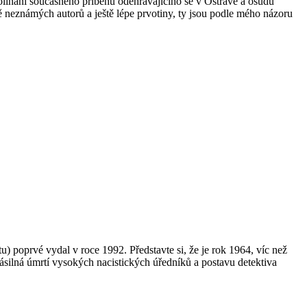
olínání současného příběhu odehrávajícího se v Ostravě a osudů
ě neznámých autorů a ještě lépe prvotiny, ty jsou podle mého názoru
u) poprvé vydal v roce 1992. Představte si, že je rok 1964, víc než
ásilná úmrtí vysokých nacistických úředníků a postavu detektiva