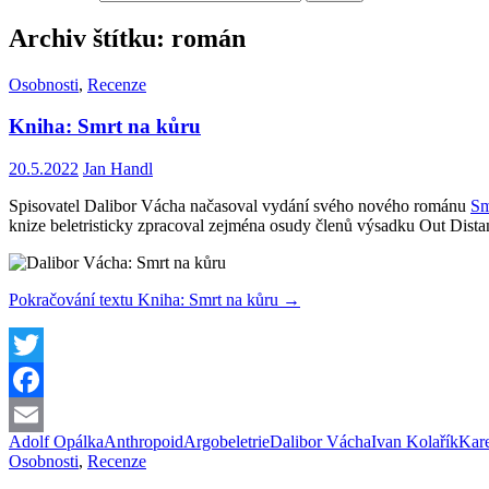
Archiv štítku: román
Osobnosti
,
Recenze
Kniha: Smrt na kůru
20.5.2022
Jan Handl
Spisovatel Dalibor Vácha načasoval vydání svého nového románu
Sm
knize beletristicky zpracoval zejména osudy členů výsadku Out Distan
Pokračování textu
Kniha: Smrt na kůru
→
Twitter
Facebook
Adolf Opálka
Anthropoid
Argo
beletrie
Dalibor Vácha
Ivan Kolařík
Kar
Email
Osobnosti
,
Recenze