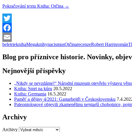
Pokračování textu
Kniha: Otčina
→
Twitter
Facebook
beletrie
kniha
Megaknihy
nacismus
Otčina
recenze
Robert Harris
román
Tř
Email
Blog pro příznivce historie. Novinky, objev
Nejnovější příspěvky
„Nikdy se nevzdáme!“ Národní muzeum otevřelo výstavu věnovano
Kniha: Smrt na kůru
20.5.2022
Kniha: Germania
16.5.2022
Paměť a dějiny 4/2021: Gastarbeitři v Československu
7.4.202
Paleontologové objevili zkamenělinu nejstarší chobotnice, pojm
Archivy
Archivy