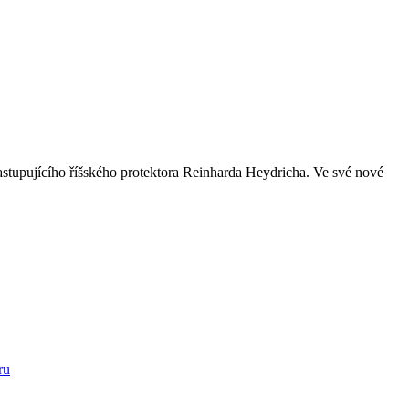
astupujícího říšského protektora Reinharda Heydricha. Ve své nové
ru