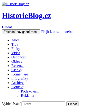
HistorieBlog.cz
Hledat
Přejít k obsahu webu
Základní navigační menu
Akce
Tipy
Fotky
Videa
Osobnosti
Objevy
Recenze
Články
Komentáře
Infografiky
Archivy
Kontakt
Poděkování
Reklama
Vyhledávání