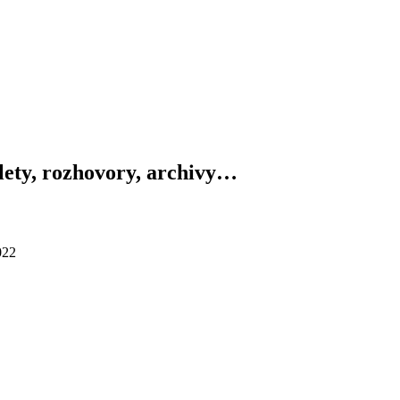
výlety, rozhovory, archivy…
022