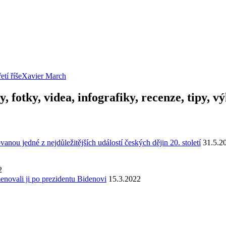
etí říše
Xavier March
y, fotky, videa, infografiky, recenze, tipy, 
u jedné z nejdůležitějších událostí českých dějin 20. století
31.5.2
2
enovali ji po prezidentu Bidenovi
15.3.2022