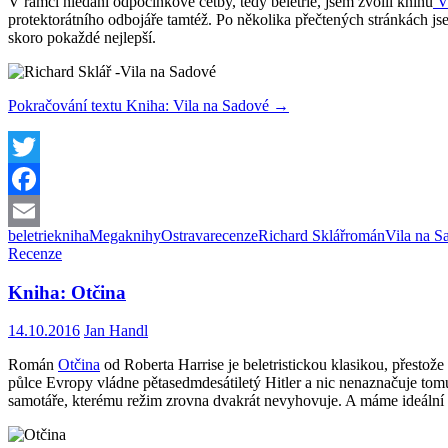
V rámci hledání odpočinkové četby, tedy beletrie, jsem zvolil knihu
Vi
protektorátního odbojáře tamtéž. Po několika přečtených stránkách js
skoro pokaždé nejlepší.
Pokračování textu
Kniha: Vila na Sadové
→
Twitter
Facebook
beletrie
kniha
Megaknihy
Ostrava
recenze
Richard Sklář
román
Vila na S
Email
Recenze
Kniha: Otčina
14.10.2016
Jan Handl
Román
Otčina
od Roberta Harrise je beletristickou klasikou, přestože
půlce Evropy vládne pětasedmdesátiletý Hitler a nic nenaznačuje tomu
samotáře, kterému režim zrovna dvakrát nevyhovuje. A máme ideální ku