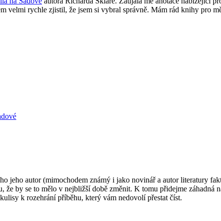
la na Sadové
autora Richarda Skláře. Zaujala mě anotace nabízející pr
em velmi rychle zjistil, že jsem si vybral správně. Mám rád knihy pro m
adové
 ho jeho autor (mimochodem známý i jako novinář a autor literatury fakt
, že by se to mělo v nejbližší době změnit. K tomu přidejme záhadná n
lisy k rozehrání příběhu, který vám nedovolí přestat číst.