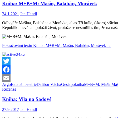
Kniha: M+B+M: Mašín, Balabán, Morávek
24.1.2021
Jan Handl
Odbojáře Mašína, Balabána a Morávka, alias Tři krále, (skoro) všic
Republiku neváhali položit život, protože se nesmířili s tím, že na na
Pokračování textu
Kniha: M+B+M: Mašín, Balabán, Morávek
→
Twitter
Facebook
Argo
Balabán
beletrie
Dalibor Vácha
Gestapo
kniha
M+B+M: Mašín
Maš
Email
Recenze
Kniha: Vila na Sadové
27.9.2017
Jan Handl