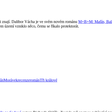
hni znají. Dalibor Vácha je ve svém novém románu
M+B+M: Mašín, Bal
šem území vzniklo něco, čemu se říkalo protektorát.
ín
Morávek
recenze
román
Tři králové