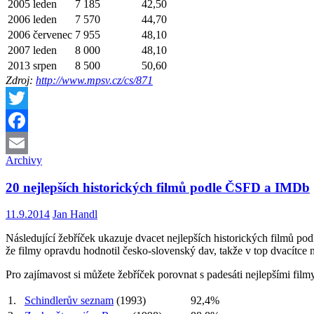
2005 leden
7 185
42,50
2006 leden
7 570
44,70
2006 červenec
7 955
48,10
2007 leden
8 000
48,10
2013 srpen
8 500
50,60
Zdroj:
http://www.mpsv.cz/cs/871
Twitter
Facebook
Archivy
Email
20 nejlepších historických filmů podle ČSFD a IMDb
11.9.2014
Jan Handl
Následující žebříček ukazuje dvacet nejlepších historických filmů po
že filmy opravdu hodnotil česko-slovenský dav, takže v top dvacítce
Pro zajímavost si můžete žebříček porovnat s padesáti nejlepšími fil
1.
Schindlerův seznam
(1993)
92,4%