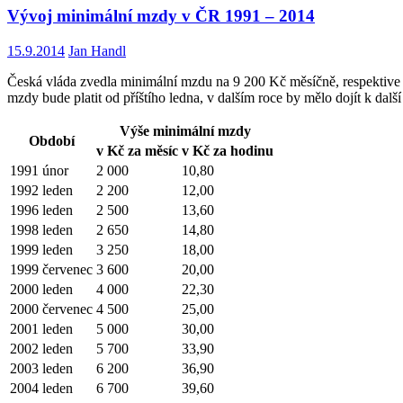
Vývoj minimální mzdy v ČR 1991 – 2014
15.9.2014
Jan Handl
Česká vláda zvedla minimální mzdu na 9 200 Kč měsíčně, respektive
mzdy bude platit od příštího ledna, v dalším roce by mělo dojít k dalš
Výše minimální mzdy
Období
v Kč za měsíc
v Kč za hodinu
1991 únor
2 000
10,80
1992 leden
2 200
12,00
1996 leden
2 500
13,60
1998 leden
2 650
14,80
1999 leden
3 250
18,00
1999 červenec
3 600
20,00
2000 leden
4 000
22,30
2000 červenec
4 500
25,00
2001 leden
5 000
30,00
2002 leden
5 700
33,90
2003 leden
6 200
36,90
2004 leden
6 700
39,60