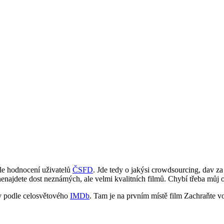
dle hodnocení uživatelů
ČSFD
. Jde tedy o jakýsi crowdsourcing, dav za
 nenajdete dost neznámých, ale velmi kvalitních filmů. Chybí třeba mů
my podle celosvětového
IMDb
. Tam je na prvním místě film Zachraňte vo