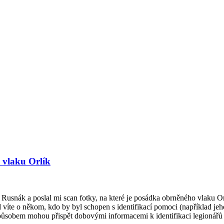
 vlaku Orlík
Rusnák a poslal mi scan fotky, na které je posádka obrněného vlaku Or
víte o někom, kdo by byl schopen s identifikací pomoci (například jeh
způsobem mohou přispět dobovými informacemi k identifikaci legionářů