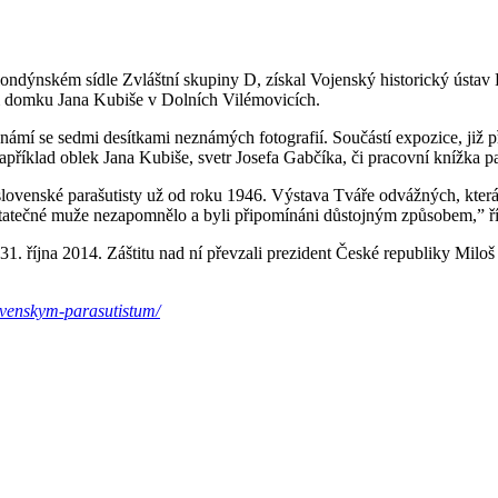
londýnském sídle Zvláštní skupiny D, získal Vojenský historický ústav
ém domku Jana Kubiše v Dolních Vilémovicích.
ámí se sedmi desítkami neznámých fotografií. Součástí expozice, již p
například oblek Jana Kubiše, svetr Josefa Gabčíka, či pracovní knížka p
venské parašutisty už od roku 1946. Výstava Tváře odvážných, která s
 statečné muže nezapomnělo a byli připomínáni důstojným způsobem,” ří
1. října 2014. Záštitu nad ní převzali prezident České republiky Miloš
ovenskym-parasutistum/