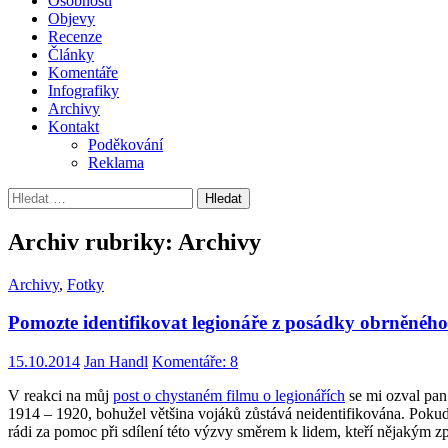
Osobnosti
Objevy
Recenze
Články
Komentáře
Infografiky
Archivy
Kontakt
Poděkování
Reklama
Vyhledávání
Archiv rubriky: Archivy
Archivy
,
Fotky
Pomozte identifikovat legionáře z posádky obrněného
15.10.2014
Jan Handl
Komentáře: 8
V reakci na můj
post o chystaném filmu o legionářích
se mi ozval pan 
1914 – 1920, bohužel většina vojáků zůstává neidentifikována. Pokud 
rádi za pomoc při sdílení této výzvy směrem k lidem, kteří nějakým 