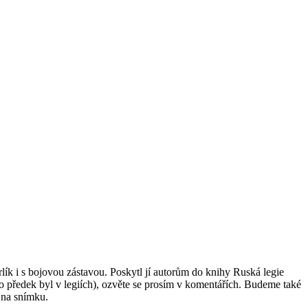
lík i s bojovou zástavou. Poskytl jí autorům do knihy Ruská legie
o předek byl v legiích), ozvěte se prosím v komentářích. Budeme také
 na snímku.