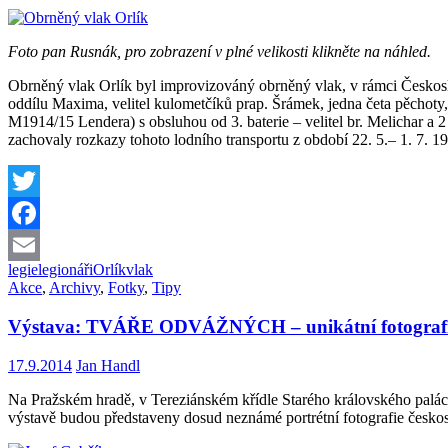
Foto pan Rusnák, pro zobrazení v plné velikosti klikněte na náhled.
Obrněný vlak Orlík byl improvizováný obrněný vlak, v rámci Českosl
oddílu Maxima, velitel kulometčíků prap. Šrámek, jedna četa pěchoty, 
M1914/15 Lendera) s obsluhou od 3. baterie – velitel br. Melichar a 
zachovaly rozkazy tohoto lodního transportu z období 22. 5.– 1. 7. 19
Twitter
Facebook
legie
legionáři
Orlík
vlak
Email
Akce
,
Archivy
,
Fotky
,
Tipy
Výstava: TVÁŘE ODVÁŽNÝCH – unikátní fotografie če
17.9.2014
Jan Handl
Na Pražském hradě, v Tereziánském křídle Starého královského paláce
výstavě budou představeny dosud neznámé portrétní fotografie českos