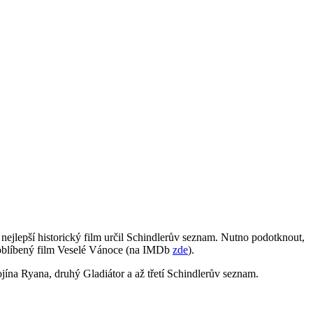
 nejlepší historický film určil Schindlerův seznam. Nutno podotknout,
j oblíbený film Veselé Vánoce (na IMDb
zde
).
jína Ryana, druhý Gladiátor a až třetí Schindlerův seznam.