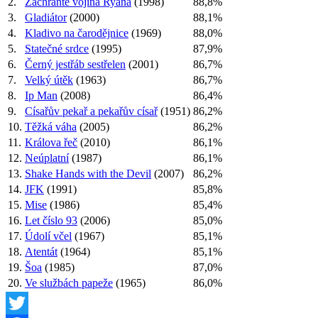
2.
Zachraňte vojína Ryana
(1998)
88,8%
3.
Gladiátor
(2000)
88,1%
4.
Kladivo na čarodějnice
(1969)
88,0%
5.
Statečné srdce
(1995)
87,9%
6.
Černý jestřáb sestřelen
(2001)
86,7%
7.
Velký útěk
(1963)
86,7%
8.
Ip Man
(2008)
86,4%
9.
Císařův pekař a pekařův císař
(1951)
86,2%
10.
Těžká váha
(2005)
86,2%
11.
Králova řeč
(2010)
86,1%
12.
Neúplatní
(1987)
86,1%
13.
Shake Hands with the Devil
(2007)
86,2%
14.
JFK
(1991)
85,8%
15.
Mise
(1986)
85,4%
16.
Let číslo 93
(2006)
85,0%
17.
Údolí včel
(1967)
85,1%
18.
Atentát
(1964)
85,1%
19.
Šoa
(1985)
87,0%
20.
Ve službách papeže
(1965)
86,0%