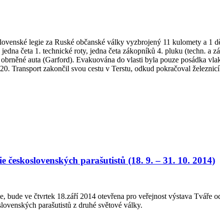
ovenské legie za Ruské občanské války vyzbrojený 11 kulomety a 1 dě
jedna četa 1. technické roty, jedna četa zákopníků 4. pluku (techn. a z
2 obrněné auta (Garford). Evakuována do vlasti byla pouze posádka vlak
20. Transport zakončil svou cestu v Terstu, odkud pokračoval železnicí.
skoslovenských parašutistů (18. 9. – 31. 10. 2014)
, bude ve čtvrtek 18.září 2014 otevřena pro veřejnost výstava Tváře od
lovenských parašutistů z druhé světové války.