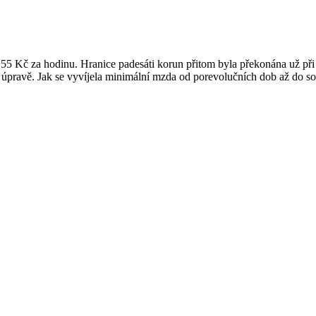
 55 Kč za hodinu. Hranice padesáti korun přitom byla překonána už př
í úpravě. Jak se vyvíjela minimální mzda od porevolučních dob až do sou