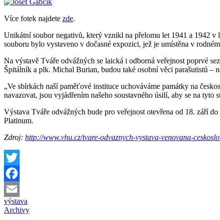
Více fotek najdete
zde
.
Unikátní soubor negativů, který vznikl na přelomu let 1941 a 1942 v 
souboru bylo vystaveno v dočasné expozici, jež je umístěna v rodn
Na výstavě Tváře odvážných se laická i odborná veřejnost poprvé sezn
Špitálník a plk. Michal Burian, budou také osobní věci parašutistů – 
„Ve sbírkách naší paměťové instituce uchováváme památky na českoslo
navazovat, jsou vyjádřením našeho soustavného úsilí, aby se na tyto
Výstava Tváře odvážných bude pro veřejnost otevřena od 18. září do 3
Platinum.
Zdroj:
http://www.vhu.cz/tvare-odvaznych-vystava-venovana-ceskosl
Twitter
Facebook
výstava
Email
Archivy