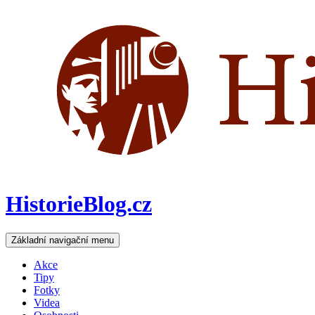
HistorieBlog.cz
Hledat
Přejít
Základní navigační menu
k
obsahu
Akce
webu
Tipy
Fotky
Videa