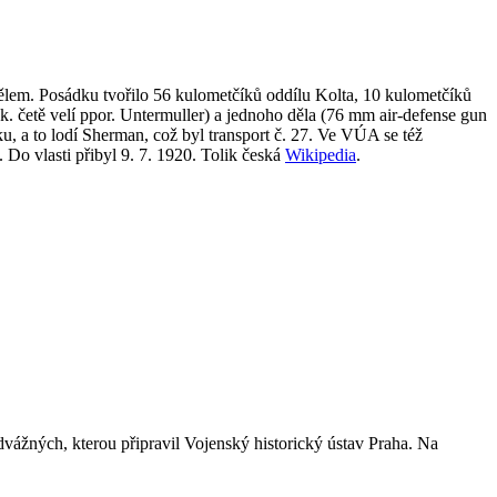
lem. Posádku tvořilo 56 kulometčíků oddílu Kolta, 10 kulometčíků
ák. četě velí ppor. Untermuller) a jednoho děla (76 mm air-defense gun
u, a to lodí Sherman, což byl transport č. 27. Ve VÚA se též
 Do vlasti přibyl 9. 7. 1920. Tolik česká
Wikipedia
.
vážných, kterou připravil Vojenský historický ústav Praha. Na