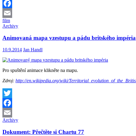
Twitter
Facebook
film
Email
Archivy
Animovaná mapa vzestupu a pádu britského impéria
10.9.2014
Jan Handl
Pro spuštění animace klikněte na mapu.
Zdroj:
http://en.wikipedia.org/wiki/Territorial_evolution_of_the_Brit
Twitter
Facebook
Archivy
Email
Dokument: Přečtěte si Chartu 77