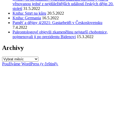
věnovanou jedné z nejdůležitějších událostí českých dějin 20.
století
31.5.2022
Kniha: Smrt na kůru
20.5.2022
Kniha: Germania
16.5.2022
Paměť a dějiny 4/2021: Gastarbeitři v Československu
7.4.2022
Paleontologové objevili zkamenělinu nejstarší chobotnice,
pojmenovali ji po prezidentu Bidenovi
15.3.2022
Archivy
Archivy
Používáme WordPress (v češtině).