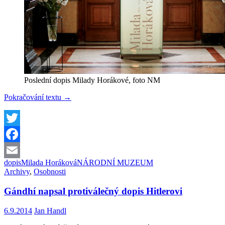
Poslední dopis Milady Horákové, foto NM
V Národním
Pokračování textu
→
muzeu
je
možné
vidět
Twitter
poslední
Facebook
dopis
Milady
dopis
Milada Horáková
NÁRODNÍ MUZEUM
Email
Horákové
Archivy
,
Osobnosti
Gándhí napsal protiválečný dopis Hitlerovi
6.9.2014
Jan Handl