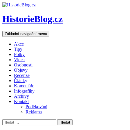
HistorieBlog.cz
Hledat
Přejít
Základní navigační menu
k
obsahu
Akce
webu
Tipy
Fotky
Videa
Osobnosti
Objevy
Recenze
Články
Komentáře
Infografiky
Archivy
Kontakt
Poděkování
Reklama
Vyhledávání