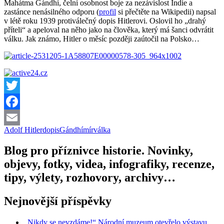
Mahátma Gándhí, čelní osobnost boje za nezávislost Indie a
zastánce nenásilného odporu (
profil
si přečtěte na Wikipedii) napsal
v létě roku 1939 protiválečný dopis Hitlerovi. Oslovil ho „drahý
příteli“ a apeloval na něho jako na člověka, který má šanci odvrátit
válku. Jak známo, Hitler o měsíc později zaútočil na Polsko…
Twitter
Facebook
Adolf Hitler
dopis
Gándhí
mír
válka
Email
Blog pro příznivce historie. Novinky,
objevy, fotky, videa, infografiky, recenze,
tipy, výlety, rozhovory, archivy…
Nejnovější příspěvky
„Nikdy se nevzdáme!“ Národní muzeum otevřelo výstavu