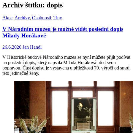
Archiv štítku: dopis
Akce
,
Archivy
,
Osobnosti
,
Tipy
V Národním muzeu je možné vidět poslední dopis
Milady Horákové
26.6.2020
Jan Handl
V Historické budově Národního muzea se nyní můžete přijít podívat
na poslední dopis, který napsala Milada Horáková před svou
popravou. Část dopisu je vystavena u příležitosti 70. výročí od smrti
této jedinečné ženy.