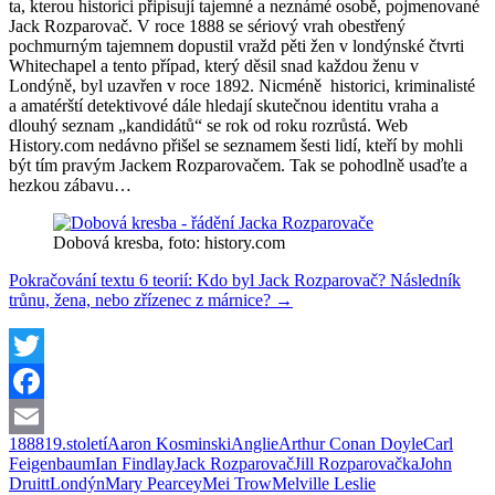
ta, kterou historici připisují tajemné a neznámé osobě, pojmenované
Jack Rozparovač. V roce 1888 se sériový vrah obestřený
pochmurným tajemnem dopustil vražd pěti žen v londýnské čtvrti
Whitechapel a tento případ, který děsil snad každou ženu v
Londýně, byl uzavřen v roce 1892. Nicméně historici, kriminalisté
a amatérští detektivové dále hledají skutečnou identitu vraha a
dlouhý seznam „kandidátů“ se rok od roku rozrůstá. Web
History.com nedávno přišel se seznamem šesti lidí, kteří by mohli
být tím pravým Jackem Rozparovačem. Tak se pohodlně usaďte a
hezkou zábavu…
Dobová kresba, foto: history.com
Pokračování textu
6 teorií: Kdo byl Jack Rozparovač? Následník
trůnu, žena, nebo zřízenec z márnice?
→
Twitter
Facebook
1888
19.století
Aaron Kosminski
Anglie
Arthur Conan Doyle
Carl
Email
Feigenbaum
Ian Findlay
Jack Rozparovač
Jill Rozparovačka
John
Druitt
Londýn
Mary Pearcey
Mei Trow
Melville Leslie