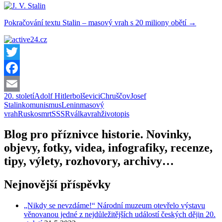
Pokračování textu
Stalin – masový vrah s 20 miliony obětí
→
Twitter
Facebook
20. století
Adolf Hitler
bolševici
Chruščov
Josef
Email
Stalin
komunismus
Lenin
masový
vrah
Rusko
smrt
SSSR
válka
vrah
životopis
Blog pro příznivce historie. Novinky,
objevy, fotky, videa, infografiky, recenze,
tipy, výlety, rozhovory, archivy…
Nejnovější příspěvky
„Nikdy se nevzdáme!“ Národní muzeum otevřelo výstavu
věnovanou jedné z nejdůležitějších událostí českých dějin 20.