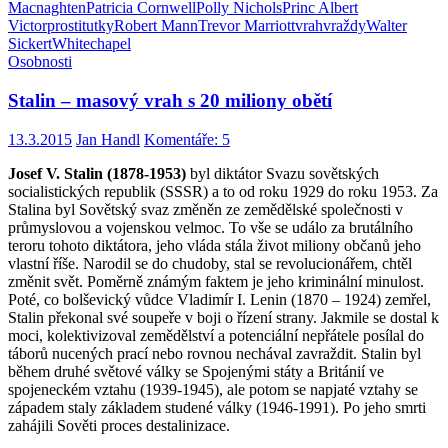
Macnaghten
Patricia Cornwell
Polly Nichols
Princ Albert
Victor
prostitutky
Robert Mann
Trevor Marriott
vrah
vraždy
Walter
Sickert
Whitechapel
Osobnosti
Stalin – masový vrah s 20 miliony obětí
13.3.2015
Jan Handl
Komentáře: 5
Josef V. Stalin (1878-1953)
byl diktátor Svazu sovětských
socialistických republik (SSSR) a to od roku 1929 do roku 1953. Za
Stalina byl Sovětský svaz změněn ze zemědělské společnosti v
průmyslovou a vojenskou velmoc. To vše se událo za brutálního
teroru tohoto diktátora, jeho vláda stála život miliony občanů jeho
vlastní říše. Narodil se do chudoby, stal se revolucionářem, chtěl
změnit svět. Poměrně známým faktem je jeho kriminální minulost.
Poté, co bolševický vůdce Vladimír I. Lenin (1870 – 1924) zemřel,
Stalin překonal své soupeře v boji o řízení strany. Jakmile se dostal k
moci, kolektivizoval zemědělství a potenciální nepřátele posílal do
táborů nucených prací nebo rovnou nechával zavraždit. Stalin byl
během druhé světové války se Spojenými státy a Británií ve
spojeneckém vztahu (1939-1945), ale potom se napjaté vztahy se
západem staly základem studené války (1946-1991). Po jeho smrti
zahájili Sověti proces destalinizace.