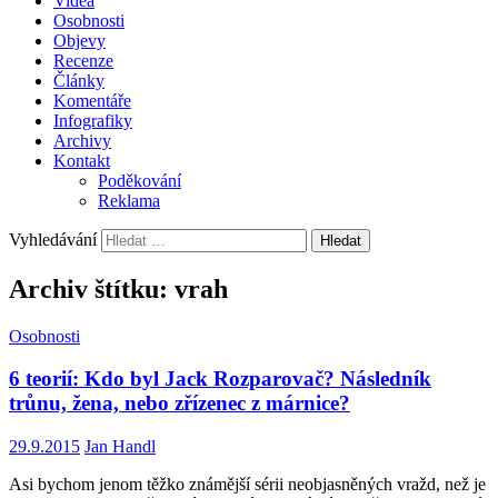
Videa
Osobnosti
Objevy
Recenze
Články
Komentáře
Infografiky
Archivy
Kontakt
Poděkování
Reklama
Vyhledávání
Archiv štítku: vrah
Osobnosti
6 teorií: Kdo byl Jack Rozparovač? Následník
trůnu, žena, nebo zřízenec z márnice?
29.9.2015
Jan Handl
Asi bychom jenom těžko známější sérii neobjasněných vražd, než je