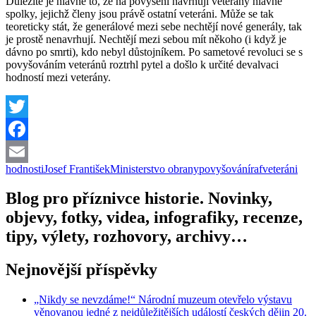
Důležité je hlavně to, že na povýšení navrhují veterány hlavně
spolky, jejichž členy jsou právě ostatní veteráni. Může se tak
teoreticky stát, že generálové mezi sebe nechtějí nové generály, tak
je prostě nenavrhují. Nechtějí mezi sebou mít někoho (i když je
dávno po smrti), kdo nebyl důstojníkem. Po sametové revoluci se s
povyšováním veteránů roztrhl pytel a došlo k určité devalvaci
hodností mezi veterány.
Twitter
Facebook
hodnosti
Josef František
Ministerstvo obrany
povyšování
raf
veteráni
Email
Blog pro příznivce historie. Novinky,
objevy, fotky, videa, infografiky, recenze,
tipy, výlety, rozhovory, archivy…
Nejnovější příspěvky
„Nikdy se nevzdáme!“ Národní muzeum otevřelo výstavu
věnovanou jedné z nejdůležitějších událostí českých dějin 20.