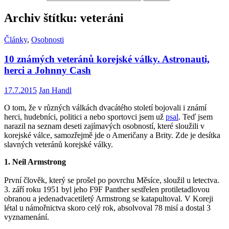
Archiv štítku: veteráni
Články
,
Osobnosti
10 známých veteránů korejské války. Astronauti,
herci a Johnny Cash
17.7.2015
Jan Handl
O tom, že v různých válkách dvacátého století bojovali i známí
herci, hudebníci, politici a nebo sportovci jsem už
psal
. Teď jsem
narazil na seznam deseti zajímavých osobností, které sloužili v
korejské válce, samozřejmě jde o Američany a Brity. Zde je desítka
slavných veteránů korejské války.
1. Neil Armstrong
První člověk, který se prošel po povrchu Měsíce, sloužil u letectva.
3. září roku 1951 byl jeho F9F Panther sestřelen protiletadlovou
obranou a jedenadvacetiletý Armstrong se katapultoval. V Koreji
létal u námořnictva skoro celý rok, absolvoval 78 misí a dostal 3
vyznamenání.