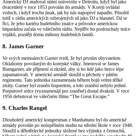
Americký DJ studoval státní univerzitu v Detroitu, když byl jako
dvacetiletý v roce 1953 povolán do armády. V Koreji ovládal
vzduch, i když trochu jinak, jak by nás napoprvé napadlo. Působil
totiž v rádiu amerických ozbrojených sil jako DJ a hlasatel. Dá se
říci, že jeho kariéra hudebního znalce a průvodce americkou
hitparádou začala ve válečném rádiu. Nejdřív ho poslouchaly tisíce
vojáků, později doma miliony hudebních fandů.
8. James Garner
Ve svých memoárech Garner tvrdí, že byl prvním obyvatelem
Oklahomy povolaným do korejské války. Jmenoval se James
Bumgarner, ale příjmení si zkrátil, aby si ho lidé jako herce lépe
zapamatovali. V americké armádě sloužil u pěchoty v pátém
regimentu. Tato jednotka zaznamenala během bojů velmi těžké
ztráty. Garner byl zraněn šrapnelem, a toto zranění nebylo jediné.
Purpurové srdce (vyznamenájí pro zraněné) dostal dvakrát. V roce
1956 debutoval ve válečném filmu “The Great Escape.”
9. Charles Rangel
Dlouholetý americký kongresman z Manhattanu byl do americké
armády povolán po neúspěšném studiu na střední škole v roce 1948.
Sloužil u dělotřelecké jednotky složené bez výjimky z černochů,