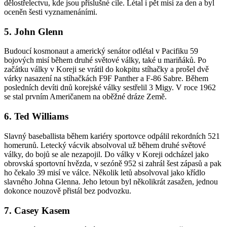
dělostřelectvu, kde jsou příslušné cíle. Létal i pět misí za den a byl
oceněn šesti vyznamenáními.
5. John Glenn
Budoucí kosmonaut a americký senátor odlétal v Pacifiku 59
bojových misí během druhé světové války, také u mariňáků. Po
začátku války v Koreji se vrátil do kokpitu stíhačky a prošel dvě
várky nasazení na stíhačkách F9F Panther a F-86 Sabre. Během
posledních devíti dnů korejské války sestřelil 3 Migy. V roce 1962
se stal prvním Američanem na oběžné dráze Země.
6. Ted Williams
Slavný baseballista během kariéry sportovce odpálil rekordních 521
homerunů. Letecký vácvik absolvoval už během druhé světové
války, do bojů se ale nezapojil. Do války v Koreji odcházel jako
obrovská sportovní hvězda, v sezóně 952 si zahrál šest zápasů a pak
ho čekalo 39 misí ve válce. Několik letů absolvoval jako křídlo
slavného Johna Glenna. Jeho letoun byl několikrát zasažen, jednou
dokonce nouzově přistál bez podvozku.
7. Casey Kasem