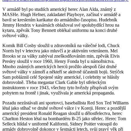
V armádě byl po studiích americký herec Alan Alda, známý z
MASHe. Hugh Hefner, zakladatel Playboye, začínal v armádě a
bavil se kreslením karikatur do armádního časopisu. Hudebník
Jimmy Hendrix v kasárnách oblažoval své spolubydlící hrou na
kytaru, zpěvák Tony Bennett oblékal uniformu na konci druhé
světové války.
Komik Bill Cosby sloužil u zdravotníků na válečné lodi, Chuck
Norris byl v letectvu jako mluvčí a je aktivním veteránem. Mel
Brooks se za války zabýval zneškodňováním min, zpěvák Elvis
Presley sloužil v roce 1960, Henry Fonda byl u námořnictva.
Mnoho známých amerických herců prožilo alespoň část druhé
světové války v zámoří a někteří se aktivně účastnili bojů. Strýček
Sam pobláznil celé Spojené státy americké, i celebrity se hlásily
dobrovolně. Třeba megastar Clark Gable byl střeleckým
instruktorem v roce 1943, všechny tyto hvězdy přispívali svým
pobytem na frontě i jinak, využívala je americká propaganda.
Pozadu nezůstávali ani sportovci, baseballista Red Sox Ted Williams
létal jako stíhač ve druhé světové válce i v Koreji. Herec a pozdější
americký president Ronald Reagan sloužil u dělostřelectva, herec
Charlton Heston létal na bombardéru B-25 jako střelec. Herec Tom
Selleck hlídal v uniformě Kalifornii, Sidney Poitier vstoupil do
armády dobrovolně dokonce v šestnácti letech, svůj pravý věk při