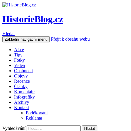
HistorieBlog.cz
Hledat
Přejít k obsahu webu
Základní navigační menu
Akce
Tipy
Fotky
Videa
Osobnosti
Objevy
Recenze
Články
Komentáře
Infografiky
Archivy
Kontakt
Poděkování
Reklama
Vyhledávání