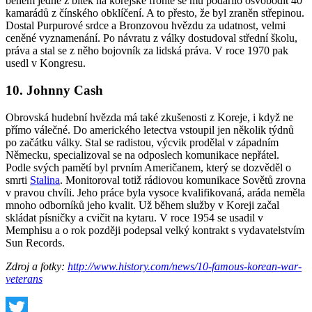
během jedné z bitek na korejské frontě se mu podařilo osvobodit 40
kamarádů z čínského obklíčení. A to přesto, že byl zraněn střepinou.
Dostal Purpurové srdce a Bronzovou hvězdu za udatnost, velmi
ceněné vyznamenání. Po návratu z války dostudoval střední školu,
práva a stal se z něho bojovník za lidská práva. V roce 1970 pak
usedl v Kongresu.
10. Johnny Cash
Obrovská hudební hvězda má také zkušenosti z Koreje, i když ne
přímo válečné. Do amerického letectva vstoupil jen několik týdnů
po začátku války. Stal se radistou, výcvik prodělal v západním
Německu, specializoval se na odposlech komunikace nepřátel.
Podle svých pamětí byl prvním Američanem, který se dozvěděl o
smrti
Stalina
. Monitoroval totiž rádiovou komunikace Sovětů zrovna
v pravou chvíli. Jeho práce byla vysoce kvalifikovaná, aráda neměla
mnoho odborníků jeho kvalit. Už během služby v Koreji začal
skládat písničky a cvičit na kytaru. V roce 1954 se usadil v
Memphisu a o rok později podepsal velký kontrakt s vydavatelstvím
Sun Records.
Zdroj a fotky:
http://www.history.com/news/10-famous-korean-war-
veterans