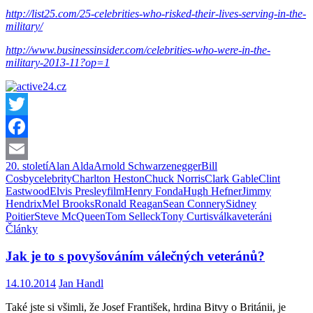
http://list25.com/25-celebrities-who-risked-their-lives-serving-in-the-
military/
http://www.businessinsider.com/celebrities-who-were-in-the-
military-2013-11?op=1
Twitter
Facebook
20. století
Alan Alda
Arnold Schwarzenegger
Bill
Email
Cosby
celebrity
Charlton Heston
Chuck Norris
Clark Gable
Clint
Eastwood
Elvis Presley
film
Henry Fonda
Hugh Hefner
Jimmy
Hendrix
Mel Brooks
Ronald Reagan
Sean Connery
Sidney
Poitier
Steve McQueen
Tom Selleck
Tony Curtis
válka
veteráni
Články
Jak je to s povyšováním válečných veteránů?
14.10.2014
Jan Handl
Také jste si všimli, že Josef František, hrdina Bitvy o Británii, je