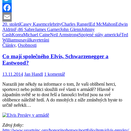
Twitter
Facebook
20. století
Casey Kasem
celebrity
Charles Rangel
Ed McMahon
Edwin
Email
Aldrin
F-86 Sabre
James Garner
John Glenn
Johnny
Cash
Korea
Michael Caine
Neil Armstrong
Spojené státy americké
Ted
Williams
usa
válka
veteráni
Články
,
Osobnosti
Co mají společného Elvis, Schwarzenegger a
Eastwood?
13.11.2014
Jan Handl
1 komentář
Narazili jste někdy na informace o tom, že vaši oblíbení herci,
sportovci nebo politici sloužili své vlasti v armádě? Hlavně v
západním světě se to dost řeší a fanoušci hvězd jsou na své
oblíbence náležitě hrdí. A do mnohých z níže zmíněných byste to
určitě neřekli…
Zdroj fotky:
http://www.usvetsinc.org/honoringheroes/portfolio/item/elvis-presley/