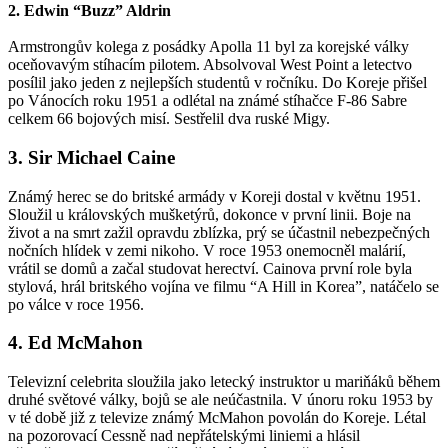
2. Edwin “Buzz” Aldrin
Armstrongův kolega z posádky Apolla 11 byl za korejské války
oceňovavým stíhacím pilotem. Absolvoval West Point a letectvo
posílil jako jeden z nejlepších studentů v ročníku. Do Koreje přišel
po Vánocích roku 1951 a odlétal na známé stíhačce F-86 Sabre
celkem 66 bojových misí. Sestřelil dva ruské Migy.
3. Sir Michael Caine
Známý herec se do britské armády v Koreji dostal v květnu 1951.
Sloužil u královských mušketýrů, dokonce v první linii. Boje na
život a na smrt zažil opravdu zblízka, prý se účastnil nebezpečných
nočních hlídek v zemi nikoho. V roce 1953 onemocněl malárií,
vrátil se domů a začal studovat herectví. Cainova první role byla
stylová, hrál britského vojína ve filmu “A Hill in Korea”, natáčelo se
po válce v roce 1956.
4. Ed McMahon
Televizní celebrita sloužila jako letecký instruktor u mariňáků během
druhé světové války, bojů se ale neúčastnila. V únoru roku 1953 by
v té době již z televize známý McMahon povolán do Koreje. Létal
na pozorovací Cessně nad nepřátelskými liniemi a hlásil