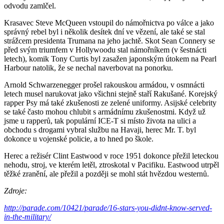
odvodu zamlčel.
Krasavec Steve McQueen vstoupil do námořnictva po válce a jako
správný rebel byl i několik desítek dní ve vězení, ale také se stal
strážcem presidenta Trumana na jeho jachtě. Skot Sean Connery se
před svým triumfem v Hollywoodu stal námořníkem (v šestnácti
letech), komik Tony Curtis byl zasažen japonským útokem na Pearl
Harbour natolik, že se nechal naverbovat na ponorku.
Arnold Schwarzenegger prošel rakouskou armádou, v osmnácti
letech musel narukovat jako všichni stejně staří Rakušané. Korejský
rapper Psy má také zkušenosti ze zelené uniformy. Asijské celebrity
se také často mohou chlubit s armádnímu zkušenostmi. Když už
jsme u rapperů, tak populární ICE-T si místo života na ulici a
obchodu s drogami vybral službu na Havaji, herec Mr. T. byl
dokonce u vojenské policie, a to hned po škole.
Herec a režisér Clint Eastwood v roce 1951 dokonce přežil leteckou
nehodu, stroj, ve kterém letěl, ztroskotal v Pacifiku. Eastwood utrpěl
těžké zranění, ale přežil a později se mohl stát hvězdou westernů.
Zdroje:
http://parade.com/10421/parade/16-stars-you-didnt-know-served-
in-the-military/