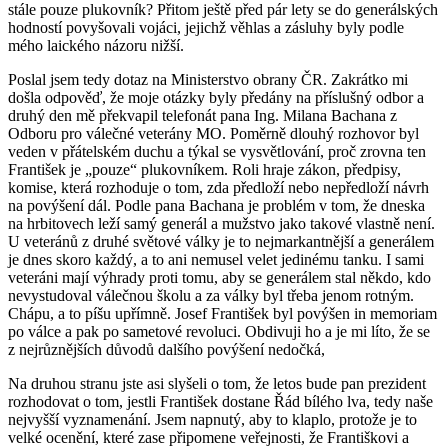
stále pouze plukovník? Přitom ještě před pár lety se do generálských
hodností povyšovali vojáci, jejichž věhlas a zásluhy byly podle
mého laického názoru nižší.
Poslal jsem tedy dotaz na Ministerstvo obrany ČR. Zakrátko mi
došla odpověď, že moje otázky byly předány na příslušný odbor a
druhý den mě překvapil telefonát pana Ing. Milana Bachana z
Odboru pro válečné veterány MO. Poměrně dlouhý rozhovor byl
veden v přátelském duchu a týkal se vysvětlování, proč zrovna ten
František je „pouze“ plukovníkem. Roli hraje zákon, předpisy,
komise, která rozhoduje o tom, zda předloží nebo nepředloží návrh
na povýšení dál. Podle pana Bachana je problém v tom, že dneska
na hrbitovech leží samý generál a mužstvo jako takové vlastně není.
U veteránů z druhé světové války je to nejmarkantnější a generálem
je dnes skoro každý, a to ani nemusel velet jedinému tanku. I sami
veteráni mají výhrady proti tomu, aby se generálem stal někdo, kdo
nevystudoval válečnou školu a za války byl třeba jenom rotným.
Chápu, a to píšu upřímně. Josef František byl povýšen in memoriam
po válce a pak po sametové revoluci. Obdivuji ho a je mi líto, že se
z nejrůznějších důvodů dalšího povýšení nedočká,
Na druhou stranu jste asi slyšeli o tom, že letos bude pan prezident
rozhodovat o tom, jestli František dostane Řád bílého lva, tedy naše
nejvyšší vyznamenání. Jsem napnutý, aby to klaplo, protože je to
velké ocenění, které zase připomene veřejnosti, že Františkovi a