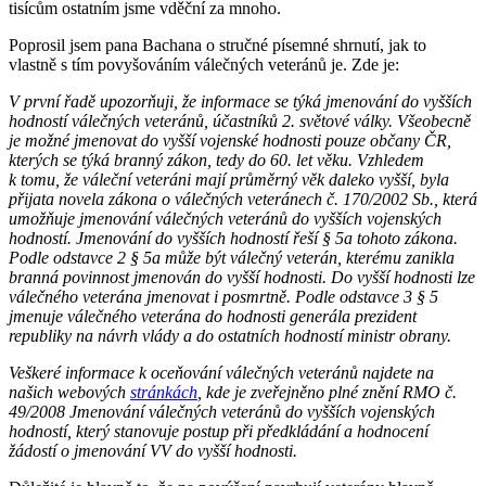
tisícům ostatním jsme vděční za mnoho.
Poprosil jsem pana Bachana o stručné písemné shrnutí, jak to
vlastně s tím povyšováním válečných veteránů je. Zde je:
V první řadě upozorňuji, že informace se týká jmenování do vyšších
hodností válečných veteránů, účastníků 2. světové války. Všeobecně
je možné jmenovat do vyšší vojenské hodnosti pouze občany ČR,
kterých se týká branný zákon, tedy do 60. let věku. Vzhledem
k tomu, že váleční veteráni mají průměrný věk daleko vyšší, byla
přijata novela zákona o válečných veteránech č. 170/2002 Sb., která
umožňuje jmenování válečných veteránů do vyšších vojenských
hodností. Jmenování do vyšších hodností řeší § 5a tohoto zákona.
Podle odstavce 2 § 5a může být válečný veterán, kterému zanikla
branná povinnost jmenován do vyšší hodnosti. Do vyšší hodnosti lze
válečného veterána jmenovat i posmrtně. Podle odstavce 3 § 5
jmenuje válečného veterána do hodnosti generála prezident
republiky na návrh vlády a do ostatních hodností ministr obrany.
Veškeré informace k oceňování válečných veteránů najdete na
našich webových
stránkách
, kde je zveřejněno plné znění RMO č.
49/2008 Jmenování válečných veteránů do vyšších vojenských
hodností, který stanovuje postup při předkládání a hodnocení
žádostí o jmenování VV do vyšší hodnosti.