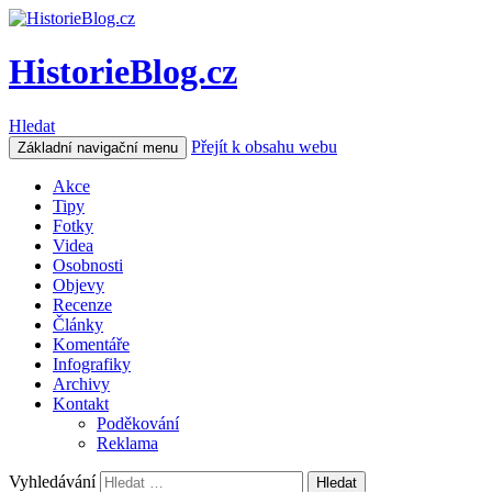
HistorieBlog.cz
Hledat
Přejít k obsahu webu
Základní navigační menu
Akce
Tipy
Fotky
Videa
Osobnosti
Objevy
Recenze
Články
Komentáře
Infografiky
Archivy
Kontakt
Poděkování
Reklama
Vyhledávání