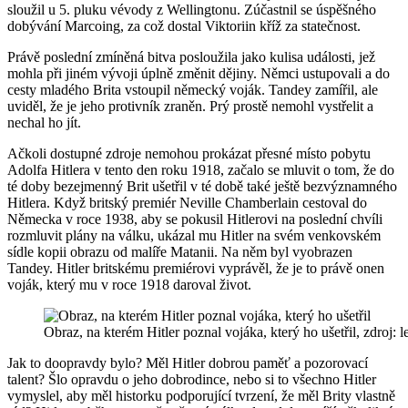
sloužil u 5. pluku vévody z Wellingtonu.
Zúčastnil se úspěšného
dobývání Marcoing, za což dostal Viktoriin kříž za statečnost.
Právě poslední zmíněná bitva posloužila jako kulisa události, jež
mohla při jiném vývoji úplně změnit dějiny. Němci ustupovali a do
cesty mladého Brita vstoupil německý voják. Tandey zamířil, ale
uviděl, že je jeho protivník zraněn. Prý prostě nemohl vystřelit a
nechal ho jít.
Ačkoli dostupné zdroje nemohou prokázat přesné místo pobytu
Adolfa Hitlera v tento den roku 1918, začalo se mluvit o tom, že do
té doby bezejmenný Brit ušetřil v té době také ještě bezvýznamného
Hitlera. K
dyž britský premiér Neville Chamberlain cestoval do
Německa v roce 1938, aby se pokusil Hitlerovi na poslední chvíli
rozmluvit plány na válku, ukázal mu Hitler na svém venkovském
sídle kopii obrazu od malíře Matanii. Na něm byl vyobrazen
Tandey. Hitler britskému premiérovi vyprávěl, že je to právě onen
voják, který mu v roce 1918 daroval život.
Obraz, na kterém Hitler poznal vojáka, který ho ušetřil, zdroj: 
Jak to doopravdy bylo? Měl Hitler dobrou paměť a pozorovací
talent? Šlo opravdu o jeho dobrodince, nebo si to všechno Hitler
vymyslel, aby měl historku podporující tvrzení, že měl Brity vlastně