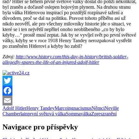
rád? Hitler se během prvně světové války dostal do potíží několikrát,
byl zraněn a dočasně oslepen bojovým plynem. Na druhou stranu
byla válka Hitlerovou inspirací po pozdější rozpínavé tažení a
důvodem, proč se dal na politiku. Pravost tohoto příběhu asi už
nikdo neověří, ale pro všechny milovníky historie jde o situaci, ve
které se i ten největší nepřítel onoho neoblíbeného „co by bylo
kdyby…“ prostě musí zeptat. Jak by se vyvíjel svět po první světové
války, kdyby se v roce 1918 Henry Tandey nerozpakoval vystřelit
po zraněném Hitlerovi a kdyby ho zabil?
Zdroj:
http://www.history.com/this-day-in-history/british-soldier-
allegedly-spares-the-life-of-an-injured-adolf-hitler
Twitter
Facebook
Adolf Hitler
Henry Tandey
Marcoing
nacismus
Němci
Neville
Email
Chamberlain
první světová válka
Somma
válka
Zpres
zranění
Navigace pro příspěvky