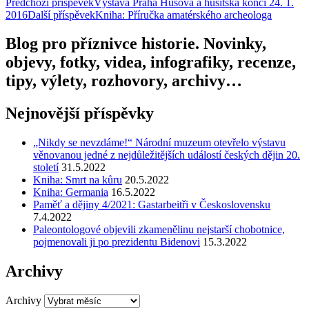
Předchozí příspěvek
Výstava Praha Husova a husitská končí 24. 1.
2016
Další příspěvek
Kniha: Příručka amatérského archeologa
Blog pro příznivce historie. Novinky,
objevy, fotky, videa, infografiky, recenze,
tipy, výlety, rozhovory, archivy…
Nejnovější příspěvky
„Nikdy se nevzdáme!“ Národní muzeum otevřelo výstavu
věnovanou jedné z nejdůležitějších událostí českých dějin 20.
století
31.5.2022
Kniha: Smrt na kůru
20.5.2022
Kniha: Germania
16.5.2022
Paměť a dějiny 4/2021: Gastarbeitři v Československu
7.4.2022
Paleontologové objevili zkamenělinu nejstarší chobotnice,
pojmenovali ji po prezidentu Bidenovi
15.3.2022
Archivy
Archivy