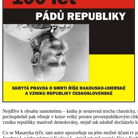
Nejdříve k obsahu samotnému – kniha je sestavená trochu chaoticky,
pochopitelně pak věnuje v knize velký prostor prvorepublikovým cír
vzniku republiky masivně demolovány, stejně tak násilně docházelo k
Co se Masaryka týče, tam autor upozorňuje na jeho možné účasti (v p