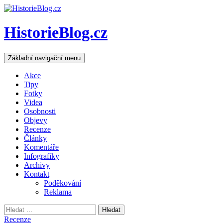
HistorieBlog.cz
Hledat
Přejít
Základní navigační menu
k
obsahu
Akce
webu
Tipy
Fotky
Videa
Osobnosti
Objevy
Recenze
Články
Komentáře
Infografiky
Archivy
Kontakt
Poděkování
Reklama
Vyhledávání
Recenze