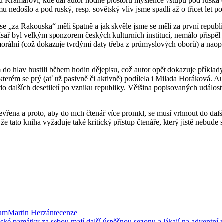
Karlu Kramářovi, kde dal autor hodně prostoru myšlence vstupu pod ruská
nedošlo a pod ruský, resp. sovětský vliv jsme spadli až o třicet let po
e „za Rakouska“ měli špatně a jak skvěle jsme se měli za první republi
císař byl velkým sponzorem českých kulturních institucí, nemálo přisp
rální (což dokazuje tvrdými daty třeba z průmyslových oborů) a naopak
do hlav hustili během hodin dějepisu, což autor opět dokazuje příklady
rém se prý (ať už pasivně či aktivně) podílela i Milada Horáková. Aut
ah do dalších desetiletí po vzniku republiky. Většina popisovaných udál
vřena a proto, aby do nich čtenář více pronikl, se musí vrhnout do dal
 tato kniha vyžaduje také kritický přístup čtenáře, který jistě nebude 
rum
Martin Herzán
recenze
ské památky za sebou mají další úspěšnou sezonu a lákají na adventní