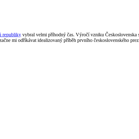
ů republiky
vybral velmi příhodný čas. Výročí vzniku Československa 
ačne mi odříkávat idealizovaný příběh prvního československého prezid