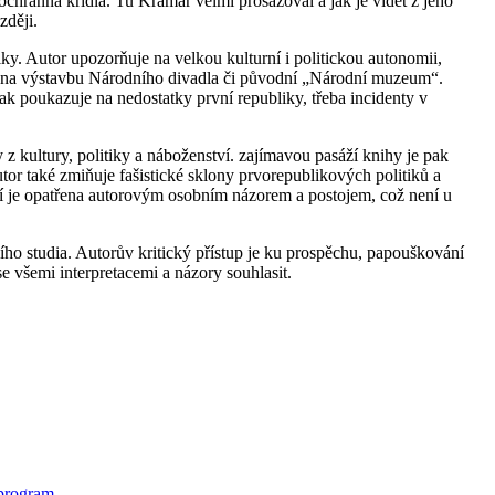
 ochranná křídla. Tu Kramář velmi prosazoval a jak je vidět z jeho
zději.
ky. Autor upozorňuje na velkou kulturní i politickou autonomii,
ěl na výstavbu Národního divadla či původní „Národní muzeum“.
 poukazuje na nedostatky první republiky, třeba incidenty v
 z kultury, politiky a náboženství. zajímavou pasáží knihy je pak
or také zmiňuje fašistické sklony prvorepublikových politiků a
ostí je opatřena autorovým osobním názorem a postojem, což není u
šího studia. Autorův kritický přístup je ku prospěchu, papouškování
se všemi interpretacemi a názory souhlasit.
 program