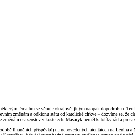
 některým tématům se věnuje okrajově, jiným naopak dopodrobna. Tento
kevním změnám a odklonu státu od katolické církve – dozvíme se, že c
e změnám osazenstev v kostelech. Masaryk neměl katolíky rád a prosaz
odobě finančních příspěvků) na nepovedených atentátech na Lenina a M