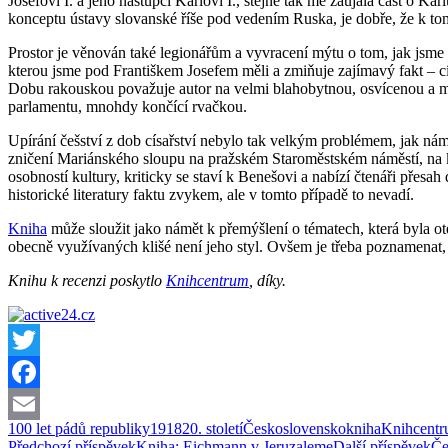
Josefovi I. a jeho nástupci Karlovi I., stejně tak mě zaujala část o 
konceptu ústavy slovanské říše pod vedením Ruska, je dobře, že k tomu 
Prostor je věnován také legionářům a vyvracení mýtu o tom, jak jsme s
kterou jsme pod Františkem Josefem měli a zmiňuje zajímavý fakt – 
Dobu rakouskou považuje autor na velmi blahobytnou, osvícenou a mo
parlamentu, mnohdy končící rvačkou.
Upírání češství z dob císařství nebylo tak velkým problémem, jak nám 
zničení Mariánského sloupu na pražském Staroměstském náměstí, na kte
osobností kultury, kriticky se staví k Benešovi a nabízí čtenáři přes
historické literatury faktu zvykem, ale v tomto případě to nevadí.
Kniha
může sloužit jako námět k přemýšlení o tématech, která byla ote
obecně využívaných klišé není jeho styl. Ovšem je třeba poznamenat, že
Knihu k recenzi poskytlo
Knihcentrum
, díky.
Twitter
Facebook
100 let pádů republiky
1918
20. století
Československo
kniha
Knihcent
Email
Předchozí příspěvek
Kniha: Eichmann v Jeruzaleme
Další příspěvek
Če