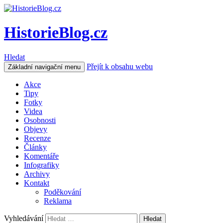
HistorieBlog.cz
Hledat
Přejít k obsahu webu
Základní navigační menu
Akce
Tipy
Fotky
Videa
Osobnosti
Objevy
Recenze
Články
Komentáře
Infografiky
Archivy
Kontakt
Poděkování
Reklama
Vyhledávání