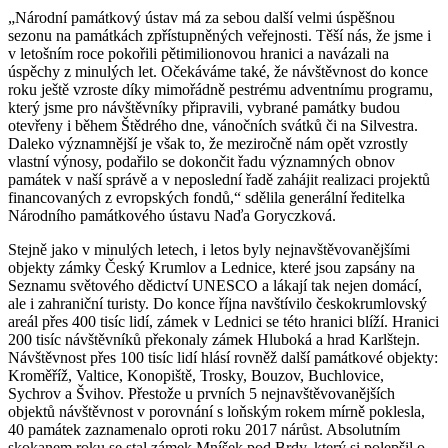
„Národní památkový ústav má za sebou další velmi úspěšnou
sezonu na památkách zpřístupněných veřejnosti. Těší nás, že jsme i
v letošním roce pokořili pětimilionovou hranici a navázali na
úspěchy z minulých let. Očekáváme také, že návštěvnost do konce
roku ještě vzroste díky mimořádně pestrému adventnímu programu,
který jsme pro návštěvníky připravili, vybrané památky budou
otevřeny i během Štědrého dne, vánočních svátků či na Silvestra.
Daleko významnější je však to, že meziročně nám opět vzrostly
vlastní výnosy, podařilo se dokončit řadu významných obnov
památek v naší správě a v neposlední řadě zahájit realizaci projektů
financovaných z evropských fondů,“ sdělila generální ředitelka
Národního památkového ústavu Naďa Goryczková.
Stejně jako v minulých letech, i letos byly nejnavštěvovanějšími
objekty zámky Český Krumlov a Lednice, které jsou zapsány na
Seznamu světového dědictví UNESCO a lákají tak nejen domácí,
ale i zahraniční turisty. Do konce října navštívilo českokrumlovský
areál přes 400 tisíc lidí, zámek v Lednici se této hranici blíží. Hranici
200 tisíc návštěvníků překonaly zámek Hluboká a hrad Karlštejn.
Návštěvnost přes 100 tisíc lidí hlásí rovněž další památkové objekty:
Kroměříž, Valtice, Konopiště, Trosky, Bouzov, Buchlovice,
Sychrov a Švihov. Přestože u prvních 5 nejnavštěvovanějších
objektů návštěvnost v porovnání s loňským rokem mírně poklesla,
40 památek zaznamenalo oproti roku 2017 nárůst. Absolutním
skokanem roku se stal zámek Mníšek pod Brdy, který si polepšil o