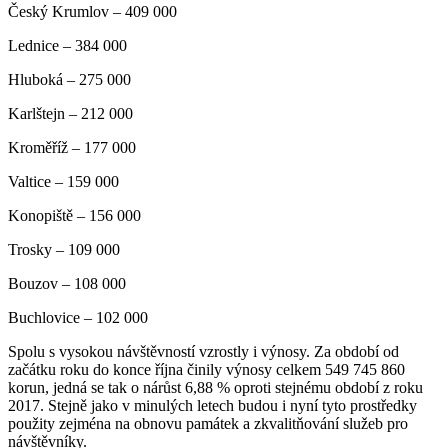
Český Krumlov – 409 000
Lednice – 384 000
Hluboká – 275 000
Karlštejn – 212 000
Kroměříž – 177 000
Valtice – 159 000
Konopiště – 156 000
Trosky – 109 000
Bouzov – 108 000
Buchlovice – 102 000
Spolu s vysokou návštěvností vzrostly i výnosy. Za období od
začátku roku do konce října činily výnosy celkem 549 745 860
korun, jedná se tak o nárůst 6,88 % oproti stejnému období z roku
2017. Stejně jako v minulých letech budou i nyní tyto prostředky
použity zejména na obnovu památek a zkvalitňování služeb pro
návštěvníky.