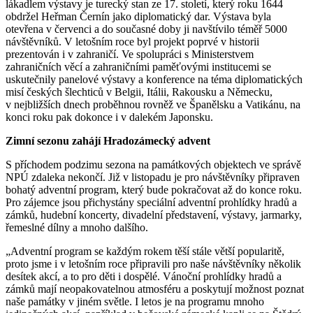
lákadlem výstavy je turecký stan ze 17. století, který roku 1644
obdržel Heřman Černín jako diplomatický dar. Výstava byla
otevřena v červenci a do současné doby ji navštívilo téměř 5000
návštěvníků. V letošním roce byl projekt poprvé v historii
prezentován i v zahraničí. Ve spolupráci s Ministerstvem
zahraničních věcí a zahraničními paměťovými institucemi se
uskutečnily panelové výstavy a konference na téma diplomatických
misí českých šlechticů v Belgii, Itálii, Rakousku a Německu,
v nejbližších dnech proběhnou rovněž ve Španělsku a Vatikánu, na
konci roku pak dokonce i v dalekém Japonsku.
Zimní sezonu zahájí Hradozámecký advent
S příchodem podzimu sezona na památkových objektech ve správě
NPÚ zdaleka nekončí. Již v listopadu je pro návštěvníky připraven
bohatý adventní program, který bude pokračovat až do konce roku.
Pro zájemce jsou přichystány speciální adventní prohlídky hradů a
zámků, hudební koncerty, divadelní představení, výstavy, jarmarky,
řemeslné dílny a mnoho dalšího.
„Adventní program se každým rokem těší stále větší popularitě,
proto jsme i v letošním roce připravili pro naše návštěvníky několik
desítek akcí, a to pro děti i dospělé. Vánoční prohlídky hradů a
zámků mají neopakovatelnou atmosféru a poskytují možnost poznat
naše památky v jiném světle. I letos je na programu mnoho