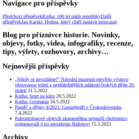
Navigace pro příspěvky
Předchozí příspěvek
Kniha: 100 let pádů republiky
Další
příspěvek
Jan Karski: Hrdina, který chtěl zastavit holocaust
Blog pro příznivce historie. Novinky,
objevy, fotky, videa, infografiky, recenze,
tipy, výlety, rozhovory, archivy…
Nejnovější příspěvky
„Nikdy se nevzdáme!“ Národní muzeum otevřelo výstavu
věnovanou jedné z nejdůležitějších událostí českých dějin 20.
století
31.5.2022
Kniha: Smrt na kůru
20.5.2022
Kniha: Germania
16.5.2022
Paměť a dějiny 4/2021: Gastarbeitři v Československu
7.4.2022
Paleontologové objevili zkamenělinu nejstarší chobotnice,
pojmenovali ji po prezidentu Bidenovi
15.3.2022
Archivy