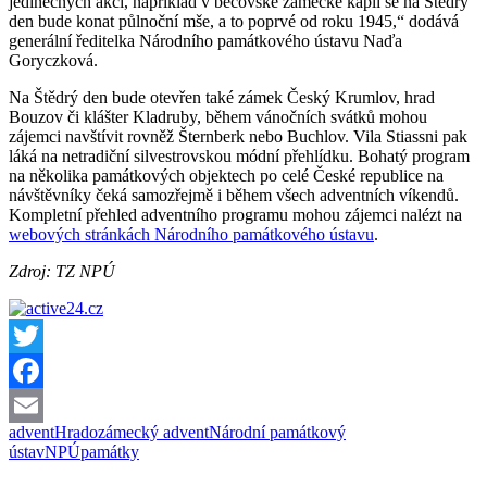
jedinečných akcí, například v bečovské zámecké kapli se na Štědrý
den bude konat půlnoční mše, a to poprvé od roku 1945,“ dodává
generální ředitelka Národního památkového ústavu Naďa
Goryczková.
Na Štědrý den bude otevřen také zámek Český Krumlov, hrad
Bouzov či klášter Kladruby, během vánočních svátků mohou
zájemci navštívit rovněž Šternberk nebo Buchlov. Vila Stiassni pak
láká na netradiční silvestrovskou módní přehlídku. Bohatý program
na několika památkových objektech po celé České republice na
návštěvníky čeká samozřejmě i během všech adventních víkendů.
Kompletní přehled adventního programu mohou zájemci nalézt na
webových stránkách Národního památkového ústavu
.
Zdroj: TZ NPÚ
Twitter
Facebook
advent
Hradozámecký advent
Národní památkový
Email
ústav
NPÚ
památky