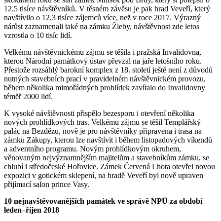
12,5 tisíce návštěvníků. V těsném závěsu je pak hrad Veveří, který
navštívilo o 12,3 tisíce zájemců více, než v roce 2017. Výrazný
nárůst zaznamenali také na zámku Žleby, návštěvnost zde letos
vzrostla o 10 tisíc lidí.
Velkému návštěvnickému zájmu se těšila i pražská Invalidovna,
kterou Národní památkový ústav převzal na jaře letošního roku.
Přestože rozsáhlý barokní komplex z 18. století ještě není z důvodů
nutných stavebních prací v pravidelném návštěvnickém provozu,
během několika mimořádných prohlídek zavítalo do Invalidovny
téměř 2000 lidí.
K vysoké návštěvnosti přispělo bezesporu i otevření několika
nových prohlídkových tras. Velkému zájmu se těšil Templářský
palác na Bezdězu, nově je pro návštěvníky připravena i trasa na
zámku Zákupy, kterou lze navštívit i během listopadových víkendů
a adventního programu. Novým prohlídkovým okruhem,
věnovaným nejvýznamnějším majitelům a stavebníkům zámku, se
chlubí i středočeské Hořovice. Zámek Červená Lhota otevřel novou
expozici v gotickém sklepení, na hradě Veveří byl nově upraven
přijímací salon prince Vasy.
10 nejnavštěvovanějších památek ve správě NPÚ za období
leden–říjen 2018