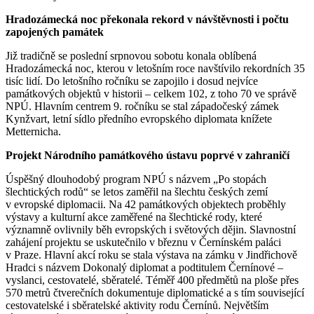
Hradozámecká noc překonala rekord v návštěvnosti i počtu
zapojených památek
Již tradičně se poslední srpnovou sobotu konala oblíbená
Hradozámecká noc, kterou v letošním roce navštívilo rekordních 35
tisíc lidí. Do letošního ročníku se zapojilo i dosud nejvíce
památkových objektů v historii – celkem 102, z toho 70 ve správě
NPÚ. Hlavním centrem 9. ročníku se stal západočeský zámek
Kynžvart, letní sídlo předního evropského diplomata knížete
Metternicha.
Projekt Národního památkového ústavu poprvé v zahraničí
Úspěšný dlouhodobý program NPÚ s názvem „Po stopách
šlechtických rodů“ se letos zaměřil na šlechtu českých zemí
v evropské diplomacii. Na 42 památkových objektech proběhly
výstavy a kulturní akce zaměřené na šlechtické rody, které
významně ovlivnily běh evropských i světových dějin. Slavnostní
zahájení projektu se uskutečnilo v březnu v Černínském paláci
v Praze. Hlavní akcí roku se stala výstava na zámku v Jindřichově
Hradci s názvem Dokonalý diplomat a podtitulem Černínové –
vyslanci, cestovatelé, sběratelé. Téměř 400 předmětů na ploše přes
570 metrů čtverečních dokumentuje diplomatické a s tím související
cestovatelské i sběratelské aktivity rodu Černínů. Největším