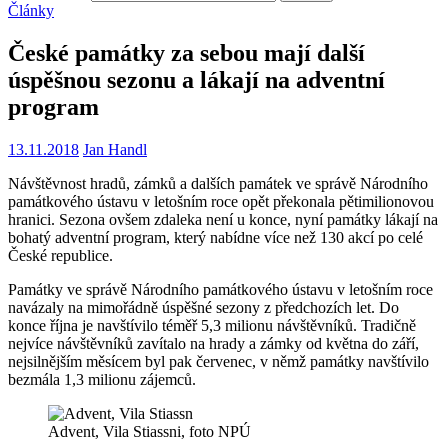
Články
České památky za sebou mají další
úspěšnou sezonu a lákají na adventní
program
13.11.2018
Jan Handl
Návštěvnost hradů, zámků a dalších památek ve správě Národního
památkového ústavu v letošním roce opět překonala pětimilionovou
hranici. Sezona ovšem zdaleka není u konce, nyní památky lákají na
bohatý adventní program, který nabídne více než 130 akcí po celé
České republice.
Památky ve správě Národního památkového ústavu v letošním roce
navázaly na mimořádně úspěšné sezony z předchozích let. Do
konce října je navštívilo téměř 5,3 milionu návštěvníků. Tradičně
nejvíce návštěvníků zavítalo na hrady a zámky od května do září,
nejsilnějším měsícem byl pak červenec, v němž památky navštívilo
bezmála 1,3 milionu zájemců.
Advent, Vila Stiassni, foto NPÚ