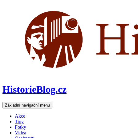
HistorieBlog.cz
Hledat
Přejít
Základní navigační menu
k
obsahu
Akce
webu
Tipy
Fotky
Videa