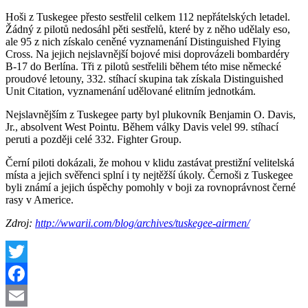
Hoši z Tuskegee přesto sestřelil celkem 112 nepřátelských letadel.
Žádný z pilotů nedosáhl pěti sestřelů, které by z něho udělaly eso,
ale 95 z nich získalo ceněné vyznamenání Distinguished Flying
Cross. Na jejich nejslavnější bojové misi doprovázeli bombardéry
B-17 do Berlína. Tři z pilotů sestřelili během této mise německé
proudové letouny, 332. stíhací skupina tak získala Distinguished
Unit Citation, vyznamenání udělované elitním jednotkám.
Nejslavnějším z Tuskegee party byl plukovník Benjamin O. Davis,
Jr., absolvent West Pointu. Během války Davis velel 99. stíhací
peruti a později celé 332. Fighter Group.
Černí piloti dokázali, že mohou v klidu zastávat prestižní velitelská
místa a jejich svěřenci splní i ty nejtěžší úkoly. Černoši z Tuskegee
byli známí a jejich úspěchy pomohly v boji za rovnoprávnost černé
rasy v Americe.
Zdroj:
http://wwarii.com/blog/archives/tuskegee-airmen/
Twitter
Facebook