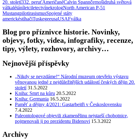
20. století
332. peruť
Američané
Calvin Spann
černoši
druhá světová
Email
válka
létání
letci
letectví
nekrolog
North American P-51
Mustang
piloti
rasismus
Spojené státy
americké
stíhači
Tuskegee
usa
USAF
válka
Blog pro příznivce historie. Novinky,
objevy, fotky, videa, infografiky, recenze,
tipy, výlety, rozhovory, archivy…
Nejnovější příspěvky
„Nikdy se nevzdáme!“ Národní muzeum otevřelo výstavu
věnovanou jedné z nejdůležitějších událostí českých dějin 20.
století
31.5.2022
Kniha: Smrt na kůru
20.5.2022
Kniha: Germania
16.5.2022
Paměť a dějiny 4/2021: Gastarbeitři v Československu
7.4.2022
Paleontologové objevili zkamenělinu nejstarší chobotnice,
pojmenovali ji po prezidentu Bidenovi
15.3.2022
Archivy