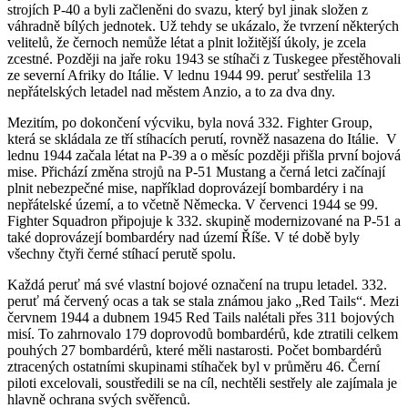
strojích P-40 a byli začleněni do svazu, který byl jinak složen z
váhradně bílých jednotek. Už tehdy se ukázalo, že tvrzení některých
velitelů, že černoch nemůže létat a plnit ložitější úkoly, je zcela
zcestné. Později na jaře roku 1943 se stíhači z Tuskegee přestěhovali
ze severní Afriky do Itálie. V lednu 1944 99. peruť sestřelila 13
nepřátelských letadel nad městem Anzio, a to za dva dny.
Mezitím, po dokončení výcviku, byla nová 332. Fighter Group,
která se skládala ze tří stíhacích perutí, rovněž nasazena do Itálie. V
lednu 1944 začala létat na P-39 a o měsíc později přišla první bojová
mise. Přichází změna strojů na P-51 Mustang a černá letci začínají
plnit nebezpečné mise, například doprovázejí bombardéry i na
nepřátelské území, a to včetně Německa. V červenci 1944 se 99.
Fighter Squadron připojuje k 332. skupině modernizované na P-51 a
také doprovázejí bombardéry nad území Říše. V té době byly
všechny čtyři černé stíhací perutě spolu.
Každá peruť má své vlastní bojové označení na trupu letadel. 332.
peruť má červený ocas a tak se stala známou jako „Red Tails“. Mezi
červnem 1944 a dubnem 1945 Red Tails nalétali přes 311 bojových
misí. To zahrnovalo 179 doprovodů bombardérů, kde ztratili celkem
pouhých 27 bombardérů, které měli nastarosti. Počet bombardérů
ztracených ostatními skupinami stíhaček byl v průměru 46. Černí
piloti excelovali, soustředili se na cíl, nechtěli sestřely ale zajímala je
hlavně ochrana svých svěřenců.