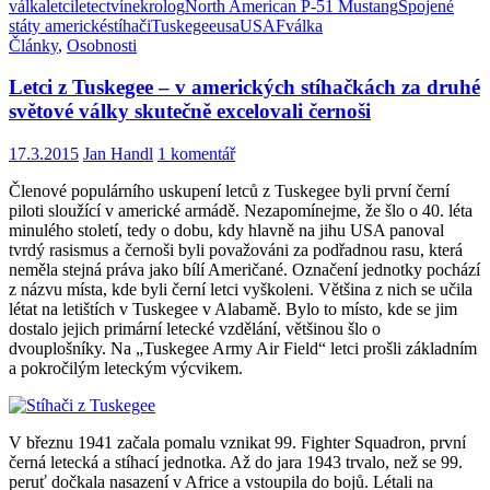
válka
letci
letectví
nekrolog
North American P-51 Mustang
Spojené
státy americké
stíhači
Tuskegee
usa
USAF
válka
Články
,
Osobnosti
Letci z Tuskegee – v amerických stíhačkách za druhé
světové války skutečně excelovali černoši
17.3.2015
Jan Handl
1 komentář
Členové populárního uskupení letců z Tuskegee byli první černí
piloti sloužící v americké armádě. Nezapomínejme, že šlo o 40. léta
minulého století, tedy o dobu, kdy hlavně na jihu USA panoval
tvrdý rasismus a černoši byli považováni za podřadnou rasu, která
neměla stejná práva jako bílí Američané. Označení jednotky pochází
z názvu místa, kde byli černí letci vyškoleni. Většina z nich se učila
létat na letištích v Tuskegee v Alabamě. Bylo to místo, kde se jim
dostalo jejich primární letecké vzdělání, většinou šlo o
dvouplošníky. Na „Tuskegee Army Air Field“ letci prošli základním
a pokročilým leteckým výcvikem.
V březnu 1941 začala pomalu vznikat 99. Fighter Squadron, první
černá letecká a stíhací jednotka. Až do jara 1943 trvalo, než se 99.
peruť dočkala nasazení v Africe a vstoupila do bojů. Létali na