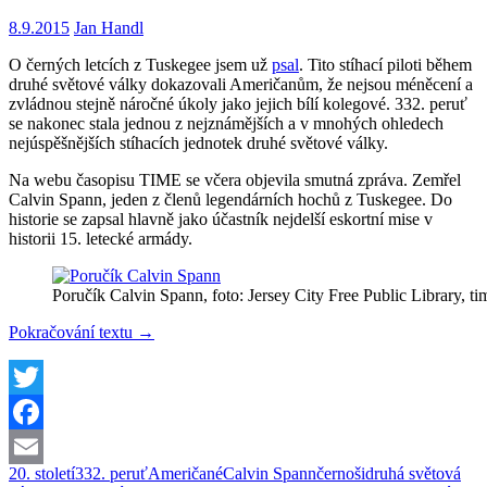
8.9.2015
Jan Handl
O černých letcích z Tuskegee jsem už
psal
. Tito stíhací piloti během
druhé světové války dokazovali Američanům, že nejsou méněcení a
zvládnou stejně náročné úkoly jako jejich bílí kolegové. 332. peruť
se nakonec stala jednou z nejznámějších a v mnohých ohledech
nejúspěšnějších stíhacích jednotek druhé světové války.
Na webu časopisu TIME se včera objevila smutná zpráva. Zemřel
Calvin Spann, jeden z členů legendárních hochů z Tuskegee. Do
historie se zapsal hlavně jako účastník nejdelší eskortní mise v
historii 15. letecké armády.
Poručík Calvin Spann, foto: Jersey City Free Public Library, t
Zemřel
Pokračování textu
→
Calvin
Spann,
černý
stíhač
Twitter
z
Facebook
Tuskegee
20. století
332. peruť
Američané
Calvin Spann
černoši
druhá světová
Email