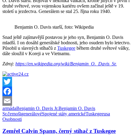
O. Davis starší. Bojoval v několika válkách, kromě jiných v první i
druhé světové, svou vojenskou kariéru ovšem začínal ještě v 19.
století u jezdectva. Generálem se stal 25. října roku 1940.
Benjamin O. Davis starší, foto: Wikipedia
Snad ještě zajímavější postavou je jeho syn, Benjamin O. Davis
mladší. I on dosáhl generálské hodnosti, jeho osudem bylo letectvo.
Působil u slavných stíhačů z
Tuskegee
během druhé světové války,
dále sloužil v Koreji a ve Vietnamu.
Zdroj:
https://en.wikipedia.org/wiki/Benjamin_O._Davis_Sr.
Twitter
Facebook
armáda
Benjamin O. Davis Jr.
Benjamin O. Davis
Email
Sr.
černoši
generálové
Spojené státy americké
Tuskegee
usa
Osobnosti
Zemřel Calvin Spann, černý stíhač z Tuskegee