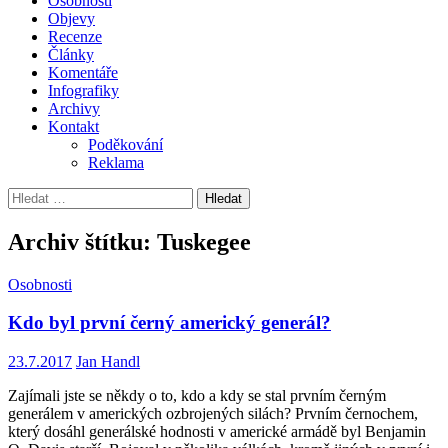
Osobnosti
Objevy
Recenze
Články
Komentáře
Infografiky
Archivy
Kontakt
Poděkování
Reklama
Vyhledávání
Archiv štítku: Tuskegee
Osobnosti
Kdo byl první černý americký generál?
23.7.2017
Jan Handl
Zajímali jste se někdy o to, kdo a kdy se stal prvním černým
generálem v amerických ozbrojených silách? Prvním černochem,
který dosáhl generálské hodnosti v americké armádě byl Benjamin