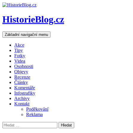
HistorieBlog.cz
Hledat
Přejít
Základní navigační menu
k
obsahu
Akce
webu
Tipy
Fotky
Videa
Osobnosti
Objevy
Recenze
Články
Komentáře
Infografiky
Archivy
Kontakt
Poděkování
Reklama
Vyhledávání