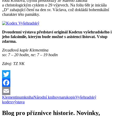
rodu Kristova, čtyřmi předobrazy ze Starého zákona
a christologickým cyklem o 29 výjevech. Na foliu 68r je iniciála
„D“ zahajující čtení na den sv. Václava, což dokládá bohemikální
charakter této památky.
Dvoudenní výstava představí originál Kodexu vyšehradského i
jeho faksimile, kterým bude možné s asistencí listovat. Vstup
zdarma.
Zrcadlová kaple Klementina
so: 7 – 20 hodin, ne: 7 – 19 hodin
Zdroj: TZ NK
Twitter
Facebook
Klementinum
kniha
Národní knihovna
rukopis
Vyšehradský
Email
kodex
výstava
Blog pro příznivce historie. Novinky,