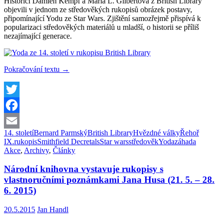
Historici Damien Kempf a Maria L. Gilbertová z British Library
objevili v jednom ze středověkých rukopisů obrázek postavy,
připomínající Yodu ze Star Wars. Zjištění samozřejmě přispívá k
popularizaci středověkých materiálů u mladší, o historii se příliš
nezajímající generace.
V
Pokračování textu
→
rukopisu
ze
14.
století
Twitter
objevili
Facebook
podivnou
postavu,
14. století
Bernard Parmský
British Library
Hvězdné války
Řehoř
Email
připomínající
IX.
rukopis
Smithfield Decretals
Star wars
středověk
Yoda
záhada
Yodu
Akce
,
Archivy
,
Články
ze
Star
Národní knihovna vystavuje rukopisy s
Wars…
vlastnoručními poznámkami Jana Husa (21. 5. – 28.
6. 2015)
20.5.2015
Jan Handl