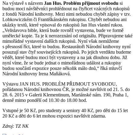
Na výstavě s názvem
Jan Hus. Problém přijmout svobodu
si
budou moci návštěvníci prohlédnout na čtyřicet vzácných rukopisů
z fondů Národní knihovny. Mezi nimi nebudou chybět zápisy v tzv.
Lobkowiczkém či Františkánském rukopisu. Chybět nebudou ani
ukázky textů, které vpisoval do rukopisů Jan Hus vlastní rukou.
„Velislavova bible, která bude rovněž vystavena, bude ve formě
umělecké kopie. Ta je k nerozeznání od originálu. Připravujeme také
mimořádné vystavení dalších rukopisů. Nyní však nemůžeme
s přesností říct, které to budou. Restaurátoři Národní knihovny nyní
posuzují stav čtyř souvisejících rukopisů. Po jejich verdiktu budeme
vědět, které budou moci být vystaveny a na jak dlouhou dobu. Již
nyní víme, že se bude jednat o mimořádnou událost a rukopisy
budou součástí expozice pouze několik málo dnů,“ říká mluvčí
Národní knihovny Irena Maňáková.
Výstavu JAN HUS. PROBLÉM PŘIJMOUT SVOBODU,
pořádanou Národní knihovnou ČR, je možné navštívit od 21. 5. do
28. 6. 2015 v Galerii Klementinum, Mariánské nám. 190, Praha 1,
denně mimo pondělí od 10.30 do 18.00 hod.
Vstupné je 50 Kč, pro studenty a seniory 40 Kč, pro děti do 15 let
20 Kč a děti do 6 let mohou expozici navštívit zdarma.
Zdroj: TZ NK