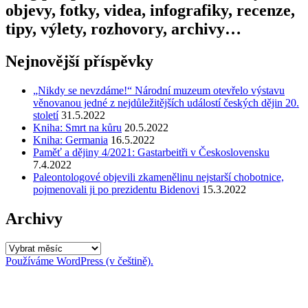
objevy, fotky, videa, infografiky, recenze,
tipy, výlety, rozhovory, archivy…
Nejnovější příspěvky
„Nikdy se nevzdáme!“ Národní muzeum otevřelo výstavu
věnovanou jedné z nejdůležitějších událostí českých dějin 20.
století
31.5.2022
Kniha: Smrt na kůru
20.5.2022
Kniha: Germania
16.5.2022
Paměť a dějiny 4/2021: Gastarbeitři v Československu
7.4.2022
Paleontologové objevili zkamenělinu nejstarší chobotnice,
pojmenovali ji po prezidentu Bidenovi
15.3.2022
Archivy
Archivy
Používáme WordPress (v češtině).