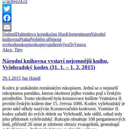
Twitter
Facebook
Dalimil
Dalimilova kronika
Jan Hus
Klementinum
Národní
Email
knihovna
Praha
Problém přijmout
svobodu
rukopis
rukopisy
upálení
výročí
výstava
Akce
,
Tipy
Národní knihovna vystaví nejcennější knihu,
Vyšehradský kodex (31. 1. – 1. 2. 2015)
29.1.2015
Jan Handl
Kodex je unikátním románským rukopisem. Jedná se o nejstarší
rukopisnou památku, kterou okolnost jejího vzniku pojí s českým
prostředím. Touto okolností byla korunovace knížete Vratislava II.
prvním českým králem dne 15. června 1086. Kodex vyšehradský je
proto také někdy nazýván Korunovačním kodexem. Vratislav II.
kodex zařadil do svých sbírek na Vyšehradě, kde sídlil, odtud tedy
jeho přídomek v
yšehradský
. Rukopis obsahuje 108 pergamenových
listů, přičemž 26 stran je zdobeno obrazy evangelistů, genealogií