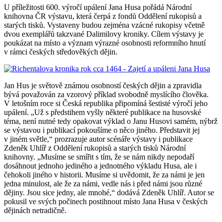
U příležitosti 600. výročí upálení Jana Husa pořádá Národní
knihovna ČR výstavu, která čerpá z fondů Oddělení rukopisů a
starých tisků. Vystaveny budou zejména vzácné rukopisy včetně
dvou exemplářů takzvané Dalimilovy kroniky. Cílem výstavy je
poukázat na místo a význam výrazné osobnosti reformního hnutí
v rámci českých středověkých dějin.
Jan Hus je světově známou osobností českých dějin a zpravidla
bývá považován za vzorový příklad svobodně myslícího člověka.
V letošním roce si Česká republika připomíná šestisté výročí jeho
upálení. „Už s předstihem vyšly některé publikace na husovské
téma, není nutné tedy opakovat výklad o Janu Husovi samém, nýbrž
se výstavou i publikací pokoušíme o něco jiného. Představit jej
v jiném světle,“ prozrazuje autor scénáře výstavy i publikace
Zdeněk Uhlíř z Oddělení rukopisů a starých tisků Národní
knihovny. „Musíme se smířit s tím, že se nám nikdy nepodaří
dosáhnout jednoho jediného a jednotného výkladu Husa, ale i
čehokoli jiného v historii. Musíme si uvědomit, že za námi je jen
jedna minulost, ale že za námi, vedle nás i před námi jsou různé
dějiny. Jsou sice jedny, ale mnohé,“ dodává Zdeněk Uhlíř. Autor se
pokusil ve svých počinech postihnout místo Jana Husa v českých
dějinách netradičně.