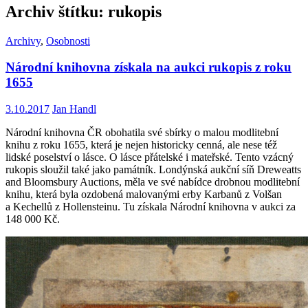
Archiv štítku: rukopis
Archivy
,
Osobnosti
Národní knihovna získala na aukci rukopis z roku
1655
3.10.2017
Jan Handl
Národní knihovna ČR obohatila své sbírky o malou modlitební
knihu z roku 1655, která je nejen historicky cenná, ale nese též
lidské poselství o lásce. O lásce přátelské i mateřské. Tento vzácný
rukopis sloužil také jako památník. Londýnská aukční síň Dreweatts
and Bloomsbury Auctions, měla ve své nabídce drobnou modlitební
knihu, která byla ozdobená malovanými erby Karbanů z Volšan
a Kechellů z Hollensteinu. Tu získala Národní knihovna v aukci za
148 000 Kč.