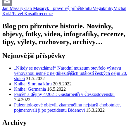
Facebook
Jan Masaryk
Jan Masaryk - pravdivý příběh
kniha
Megaknihy
Michal
Email
Kolář
Pavel Kosatík
recenze
Blog pro příznivce historie. Novinky,
objevy, fotky, videa, infografiky, recenze,
tipy, výlety, rozhovory, archivy…
Nejnovější příspěvky
„Nikdy se nevzdáme!“ Národní muzeum otevřelo výstavu
věnovanou jedné z nejdůležitějších událostí českých dějin 20.
století
31.5.2022
Kniha: Smrt na kůru
20.5.2022
Kniha: Germania
16.5.2022
Paměť a dějiny 4/2021: Gastarbeitři v Československu
7.4.2022
Paleontologové objevili zkamenělinu nejstarší chobotnice,
pojmenovali ji po prezidentu Bidenovi
15.3.2022
Archivy