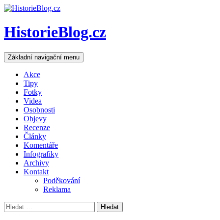
HistorieBlog.cz
Hledat
Přejít
Základní navigační menu
k
obsahu
Akce
webu
Tipy
Fotky
Videa
Osobnosti
Objevy
Recenze
Články
Komentáře
Infografiky
Archivy
Kontakt
Poděkování
Reklama
Vyhledávání