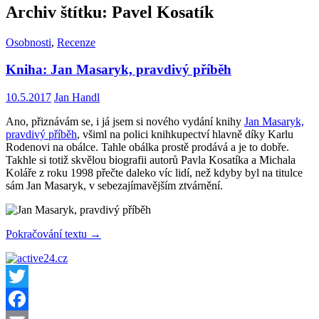
Archiv štítku: Pavel Kosatík
Osobnosti
,
Recenze
Kniha: Jan Masaryk, pravdivý příběh
10.5.2017
Jan Handl
Ano, přiznávám se, i já jsem si nového vydání knihy
Jan Masaryk,
pravdivý příběh
, všiml na polici knihkupectví hlavně díky Karlu
Rodenovi na obálce. Tahle obálka prostě prodává a je to dobře.
Takhle si totiž skvělou biografii autorů Pavla Kosatíka a Michala
Koláře z roku 1998 přečte daleko víc lidí, než kdyby byl na titulce
sám Jan Masaryk, v sebezajímavějším ztvárnění.
Kniha:
Pokračování textu
→
Jan
Masaryk,
pravdivý
příběh
Twitter