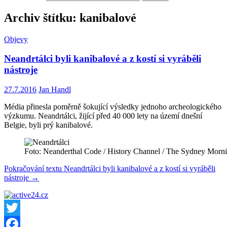
Archiv štítku: kanibalové
Objevy
Neandrtálci byli kanibalové a z kostí si vyráběli
nástroje
27.7.2016
Jan Handl
Média přinesla poměrně šokující výsledky jednoho archeologického
výzkumu. Neandrtálci, žijící před 40 000 lety na území dnešní
Belgie, byli prý kanibalové.
Foto: Neanderthal Code / History Channel / The Sydney Morn
Pokračování textu
Neandrtálci byli kanibalové a z kostí si vyráběli
nástroje
→
Twitter