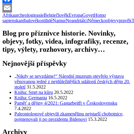
Facebook
Afrika
archeologie
asie
Belgie
člověk
Evropa
Goyet
Homo
Email
sapiens
kanibalové
kosti
lidé
Namur
Neandrtálci
Německo
objevy
pravěk
T
Blog pro příznivce historie. Novinky,
objevy, fotky, videa, infografiky, recenze,
tipy, výlety, rozhovory, archivy…
Nejnovější příspěvky
„Nikdy se nevzdáme!“ Národní muzeum otevřelo výstavu
věnovanou jedné z nejdůležitějších událostí českých dějin 20.
století
31.5.2022
Kniha: Smrt na kůru
20.5.2022
Kniha: Germania
16.5.2022
Paměť a dějiny 4/2021: Gastarbeitři v Československu
7.4.2022
Paleontologové objevili zkamenělinu nejstarší chobotnice,
pojmenovali ji po prezidentu Bidenovi
15.3.2022
Archivy