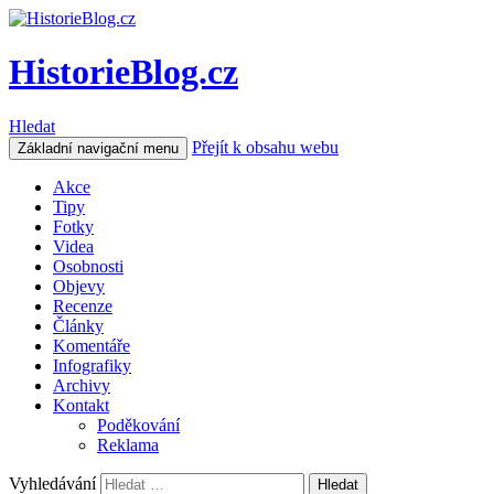
HistorieBlog.cz
Hledat
Přejít k obsahu webu
Základní navigační menu
Akce
Tipy
Fotky
Videa
Osobnosti
Objevy
Recenze
Články
Komentáře
Infografiky
Archivy
Kontakt
Poděkování
Reklama
Vyhledávání