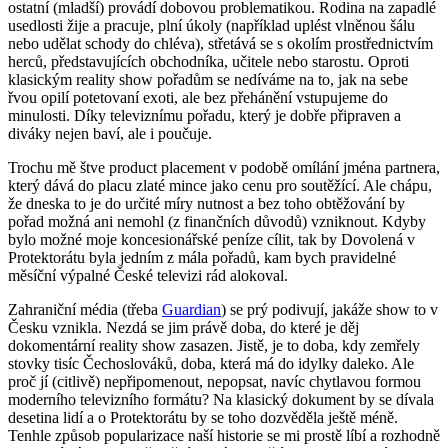
ostatní (mladší) provádí dobovou problematikou. Rodina na zapadlé
usedlosti žije a pracuje, plní úkoly (například uplést vlněnou šálu
nebo udělat schody do chléva), střetává se s okolím prostřednictvím
herců, představujících obchodníka, učitele nebo starostu. Oproti
klasickým reality show pořadům se nedíváme na to, jak na sebe
řvou opilí potetovaní exoti, ale bez přehánění vstupujeme do
minulosti. Díky televiznímu pořadu, který je dobře připraven a
diváky nejen baví, ale i poučuje.
Trochu mě štve product placement v podobě omílání jména partnera,
který dává do placu zlaté mince jako cenu pro soutěžící. Ale chápu,
že dneska to je do určité míry nutnost a bez toho obtěžování by
pořad možná ani nemohl (z finančních důvodů) vzniknout. Kdyby
bylo možné moje koncesionářské peníze cílit, tak by Dovolená v
Protektorátu byla jedním z mála pořadů, kam bych pravidelné
měsíční výpalné České televizi rád alokoval.
Zahraniční média (třeba
Guardian
) se prý podivují, jakáže show to v
Česku vznikla. Nezdá se jim právě doba, do které je děj
dokomentární reality show zasazen. Jistě, je to doba, kdy zemřely
stovky tisíc Čechoslováků, doba, která má do idylky daleko. Ale
proč jí (citlivě) nepřipomenout, nepopsat, navíc chytlavou formou
moderního televizního formátu? Na klasický dokument by se dívala
desetina lidí a o Protektorátu by se toho dozvěděla ještě méně.
Tenhle způsob popularizace naší historie se mi prostě líbí a rozhodně