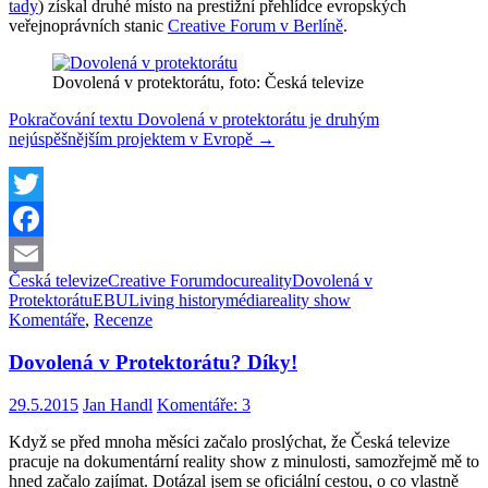
tady
) získal druhé místo na prestižní přehlídce evropských
veřejnoprávních stanic
Creative Forum v Berlíně
.
Dovolená v protektorátu, foto: Česká televize
Pokračování textu
Dovolená v protektorátu je druhým
nejúspěšnějším projektem v Evropě
→
Twitter
Facebook
Česká televize
Creative Forum
docureality
Dovolená v
Email
Protektorátu
EBU
Living history
média
reality show
Komentáře
,
Recenze
Dovolená v Protektorátu? Díky!
29.5.2015
Jan Handl
Komentáře: 3
Když se před mnoha měsíci začalo proslýchat, že Česká televize
pracuje na dokumentární reality show z minulosti, samozřejmě mě to
hned začalo zajímat. Dotázal jsem se oficiální cestou, o co vlastně