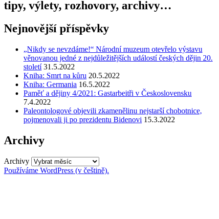
tipy, výlety, rozhovory, archivy…
Nejnovější příspěvky
„Nikdy se nevzdáme!“ Národní muzeum otevřelo výstavu
věnovanou jedné z nejdůležitějších událostí českých dějin 20.
století
31.5.2022
Kniha: Smrt na kůru
20.5.2022
Kniha: Germania
16.5.2022
Paměť a dějiny 4/2021: Gastarbeitři v Československu
7.4.2022
Paleontologové objevili zkamenělinu nejstarší chobotnice,
pojmenovali ji po prezidentu Bidenovi
15.3.2022
Archivy
Archivy
Používáme WordPress (v češtině).