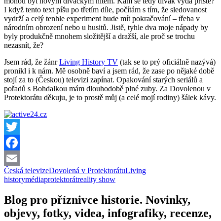
mohou být novým diváckým hitem. Kam se tedy divák vydá příště?
I když tento text píšu po třetím díle, počítám s tím, že sledovanost
vydrží a celý tenhle experiment bude mít pokračování – třeba v
národním obrození nebo u husitů. Jistě, tyhle dva moje nápady by
byly produkčně mnohem složitější a dražší, ale proč se trochu
nezasnít, že?
Jsem rád, že žánr
Living History TV
(tak se to prý oficiálně nazývá)
pronikl i k nám. Mě osobně baví a jsem rád, že zase po nějaké době
stojí za to (Českou) televizi zapínat. Opakování starých seriálů a
pořadů s Bohdalkou mám dlouhodobě plné zuby. Za Dovolenou v
Protektorátu děkuju, je to prostě můj (a celé mojí rodiny) šálek kávy.
Twitter
Facebook
Česká televize
Dovolená v Protektorátu
Living
Email
history
média
protektorát
reality show
Blog pro příznivce historie. Novinky,
objevy, fotky, videa, infografiky, recenze,