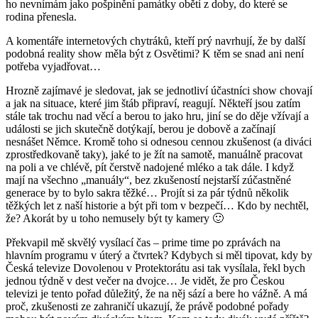
ho nevnímám jako pošpinění památky obětí z doby, do které se
rodina přenesla.
A komentáře internetových chytráků, kteří prý navrhují, že by další
podobná reality show měla být z Osvětimi? K těm se snad ani není
potřeba vyjadřovat…
Hrozně zajímavé je sledovat, jak se jednotliví účastníci show chovají
a jak na situace, které jim štáb připraví, reagují. Někteří jsou zatím
stále tak trochu nad věcí a berou to jako hru, jiní se do děje vžívají a
události se jich skutečně dotýkají, berou je dobově a začínají
nesnášet Němce. Kromě toho si odnesou cennou zkušenost (a diváci
zprostředkovaně taky), jaké to je žít na samotě, manuálně pracovat
na poli a ve chlévě, pít čerstvě nadojené mléko a tak dále. I když
mají na všechno „manuály“, bez zkušeností nejstarší zúčastněné
generace by to bylo sakra těžké… Projít si za pár týdnů několik
těžkých let z naší historie a být při tom v bezpečí… Kdo by nechtěl,
že? Akorát by u toho nemusely být ty kamery 🙂
Překvapil mě skvělý vysílací čas – prime time po zprávách na
hlavním programu v úterý a čtvrtek? Kdybych si měl tipovat, kdy by
Česká televize Dovolenou v Protektorátu asi tak vysílala, řekl bych
jednou týdně v dest večer na dvojce… Je vidět, že pro Českou
televizi je tento pořad důležitý, že na něj sází a bere ho vážně. A má
proč, zkušenosti ze zahraničí ukazují, že právě podobné pořady