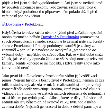
půjde a byl jsem slušně vypoklonkován. Ani jsem se nedivil, proč
by pouštěli informace někomu, kdo zrovna začíná psát blog o
historii, když podrobnosti o připravovaném pořadu drželi před
veřejností pod pokličkou.
Když Česká televize začala několik týdnů před začátkem vysílání
onoho tajemného pořadu
Dovolená v Protektorátu
promovat na
svých obrazovkách a i jinde, začalo mě to zajímat ještě víc. Reality
show z Protektorátu? Princip podobných soutěží je známý ze
zahraničí – pár lidí se navlékne do kostýmů a „přenese“ se do
vybrané doby – například do středověku. Pak se v jiné době snaží
žít tak, jak se tehdy opravdu žilo, a to vše sledují nonstop televizní
kamery. Tenhle koncept se mi moc líbí, i když reality show jako
takovou rád nemám.
Jako první klad Dovolené v Protektorátu vidím její vzdělávací
přínos. Nejsem historik a běžný život v Protektorátu nemám až zas
tolik nastudovaný, ale zdá se mi, že reálie souhlasí a doprovodný
komentář vše dobře vysvětluje. Rodina, která byla o své vůli a s
vidinou výhry milionu ve zlatých mincích přenesena do pohraničí a
má si během pár týdnů prožít události, které se děly před více než
sedmdesáti lety během druhé světové války, byla podle mého
zvolena dobře. Nejstarší generace si tu dobu z dětství pamatuje a