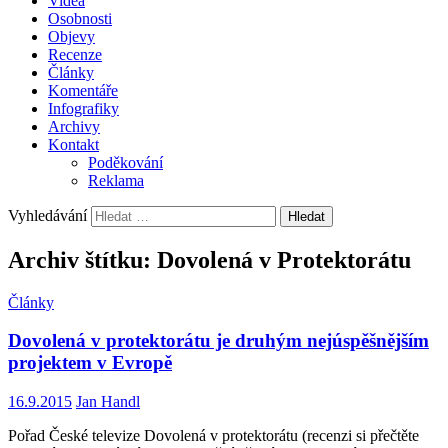
Videa
Osobnosti
Objevy
Recenze
Články
Komentáře
Infografiky
Archivy
Kontakt
Poděkování
Reklama
Vyhledávání
Archiv štítku: Dovolená v Protektorátu
Články
Dovolená v protektorátu je druhým nejúspěšnějším
projektem v Evropě
16.9.2015
Jan Handl
Pořad České televize Dovolená v protektorátu (recenzi si přečtěte