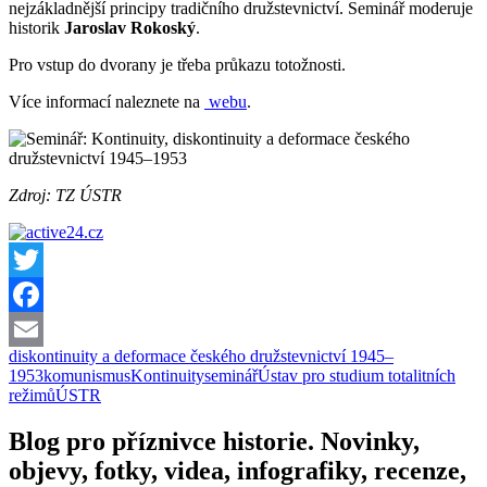
nejzákladnější principy tradičního družstevnictví. Seminář moderuje
historik
Jaroslav Rokoský
.
Pro vstup do dvorany je třeba průkazu totožnosti.
Více informací naleznete na
webu
.
Zdroj: TZ ÚSTR
Twitter
Facebook
diskontinuity a deformace českého družstevnictví 1945–
Email
1953
komunismus
Kontinuity
seminář
Ústav pro studium totalitních
režimů
ÚSTR
Blog pro příznivce historie. Novinky,
objevy, fotky, videa, infografiky, recenze,