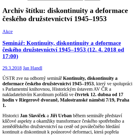
Archiv štítku: diskontinuity a deformace
českého družstevnictví 1945–1953
Akce
Seminář: Kontinuity, diskontinuity a deformace
českého družstevnictví 1945–1953 (12. 4. 2018 od
17:00)
29.3.2018
Jan Handl
ÚSTR zve na odborný seminář
Kontinuity, diskontinuity a
deformace českého družstevnictví 1945–1953
, který ve spolupráci
s Parlamentní knihovnou, Historickým ústavem AV ČR a
nakladatelstvím Karolinum pořádá ve
čtvrtek 12. dubna od 17
hodin v Riegerově dvoraně, Malostranské náměstí 7/19, Praha
1.
Historici
Jan Slavíček
a
Jiří Urban
během semináře představí
klíčové aspekty a okamžiky transformace českého spotřebního a
zemědělského družstevnictví na cestě od poválečného hledání
kontinuit a diskontinuit k poúnorové deformaci, která popřela