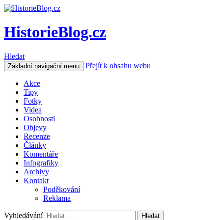
HistorieBlog.cz
Hledat
Přejít k obsahu webu
Základní navigační menu
Akce
Tipy
Fotky
Videa
Osobnosti
Objevy
Recenze
Články
Komentáře
Infografiky
Archivy
Kontakt
Poděkování
Reklama
Vyhledávání