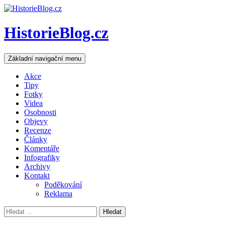
HistorieBlog.cz
Hledat
Přejít
Základní navigační menu
k
obsahu
Akce
webu
Tipy
Fotky
Videa
Osobnosti
Objevy
Recenze
Články
Komentáře
Infografiky
Archivy
Kontakt
Poděkování
Reklama
Vyhledávání