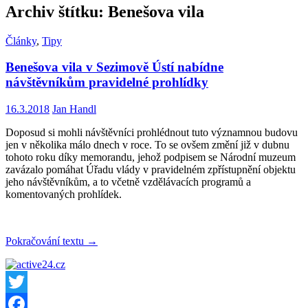
Archiv štítku: Benešova vila
Články
,
Tipy
Benešova vila v Sezimově Ústí nabídne
návštěvníkům pravidelné prohlídky
16.3.2018
Jan Handl
Doposud si mohli návštěvníci prohlédnout tuto významnou budovu
jen v několika málo dnech v roce. To se ovšem změní již v dubnu
tohoto roku díky memorandu, jehož podpisem se Národní muzeum
zavázalo pomáhat Úřadu vlády v pravidelném zpřístupnění objektu
jeho návštěvníkům, a to včetně vzdělávacích programů a
komentovaných prohlídek.
Benešova
Pokračování textu
→
vila
v
Sezimově
Ústí
nabídne
Twitter