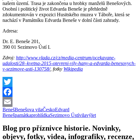
našem území. Trasa je zakončena u hrobky manželů Benešových.
Osobní i politický život Edvarda Beneše je přehledně
zdokumentován v expozici Husitského muzea v Táboře, která se
nachází v Památníku Edvarda Beneše v dolní části zahrady.
Adresa:
Dr. E. Beneše 201,
390 01 Sezimovo Ústí I.
Zdroj:
http://www.vlada.cz/cz/media-centrum/ocekavane-
udalosti/28–kvetna-2015-otevreni-vily-hany-a-edvarda-benesovych-
v-sezimove-usti-130758/
, fotky
Wikipedia
Twitter
Facebook
Beneš
Benešova vila
Česko
Edvard
Email
Beneš
památka
prohlídka
Sezimovo Ústí
vila
výlet
Blog pro příznivce historie. Novinky,
objevy, fotky, videa, infografiky, recenze,