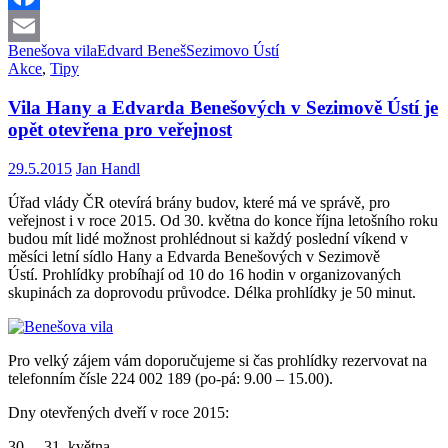
návštěvníkům
Facebook
pravidelné
prohlídky
Benešova vila
Edvard Beneš
Sezimovo Ústí
Email
Akce
,
Tipy
Vila Hany a Edvarda Benešových v Sezimově Ústí je
opět otevřena pro veřejnost
29.5.2015
Jan Handl
Úřad vlády ČR otevírá brány budov, které má ve správě, pro
veřejnost i v roce 2015. Od 30. května do konce října letošního roku
budou mít lidé možnost prohlédnout si každý poslední víkend v
měsíci letní sídlo Hany a Edvarda Benešových v Sezimově
Ústí. Prohlídky probíhají od 10 do 16 hodin v organizovaných
skupinách za doprovodu průvodce. Délka prohlídky je 50 minut.
Pro velký zájem vám doporučujeme si čas prohlídky rezervovat na
telefonním čísle 224 002 189 (po-pá: 9.00 – 15.00).
Dny otevřených dveří v roce 2015:
30. – 31. května