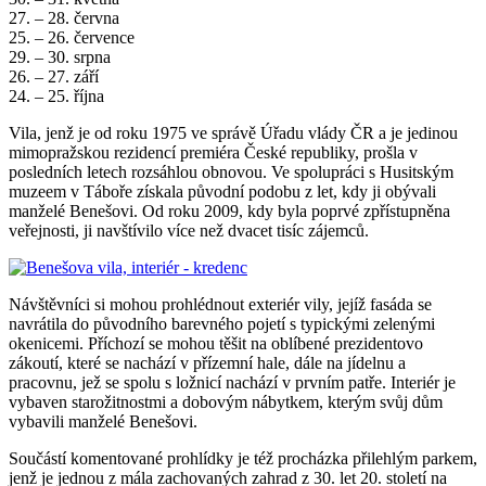
27. – 28. června
25. – 26. července
29. – 30. srpna
26. – 27. září
24. – 25. října
Vila, jenž je od roku 1975 ve správě Úřadu vlády ČR a je jedinou
mimopražskou rezidencí premiéra České republiky, prošla v
posledních letech rozsáhlou obnovou. Ve spolupráci s Husitským
muzeem v Táboře získala původní podobu z let, kdy ji obývali
manželé Benešovi. Od roku 2009, kdy byla poprvé zpřístupněna
veřejnosti, ji navštívilo více než dvacet tisíc zájemců.
Návštěvníci si mohou prohlédnout exteriér vily, jejíž fasáda se
navrátila do původního barevného pojetí s typickými zelenými
okenicemi. Příchozí se mohou těšit na oblíbené prezidentovo
zákoutí, které se nachází v přízemní hale, dále na jídelnu a
pracovnu, jež se spolu s ložnicí nachází v prvním patře. Interiér je
vybaven starožitnostmi a dobovým nábytkem, kterým svůj dům
vybavili manželé Benešovi.
Součástí komentované prohlídky je též procházka přilehlým parkem,
jenž je jednou z mála zachovaných zahrad z 30. let 20. století na