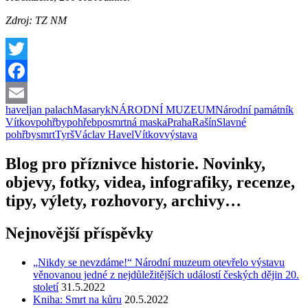
Zdroj: TZ NM
Twitter
Facebook
havel
jan palach
Masaryk
NÁRODNÍ MUZEUM
Národní památník
Email
Vítkov
pohřby
pohřeb
posmrtná maska
Praha
Rašín
Slavné
pohřby
smrt
Tyrš
Václav Havel
Vítkov
výstava
Blog pro příznivce historie. Novinky,
objevy, fotky, videa, infografiky, recenze,
tipy, výlety, rozhovory, archivy…
Nejnovější příspěvky
„Nikdy se nevzdáme!“ Národní muzeum otevřelo výstavu
věnovanou jedné z nejdůležitějších událostí českých dějin 20.
století
31.5.2022
Kniha: Smrt na kůru
20.5.2022