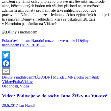
založení a v rámci oslav připravilo pro své návštěvníky různorodé
akce, během kterých budou mít všichni příchozí nejen možnost
zdarma si užít bohatý program, ale také nahlédnout pod ruce
pracovníků Národního muzea. Jednou z těchto výjimečných akcí je i
ta s názvem Dějiny s nadhledem, která se uskuteční 28. září
v Národním památníku na Vítkově.
Pokračování textu
Národní muzeum zve na akci Dějiny s
nadhledem (28. 9. 2018)
→
Twitter
Facebook
Dějiny s nadhledem
NÁRODNÍ MUZEUM
Národní památník
Email
Vítkov
Praha
Vítkov
Osobnosti
,
Videa
Video: Podívejte se do sochy Jana Žižky na Vítkově
20.6.2017
Jan Handl