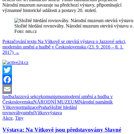
Národní muzeum navazuje na předchozí výstavy, připomínající
významné historické události a postavy 20. století.
Složité hledání rovnováhy. Národní muzeum otevírá výstavu o
Foto: nm.cz
Pokračování textu
Na Vítkově se otevírá výstava o Jazzové sekci,
moderním umění a hudbě v Československu (23. 9. 2016 – 8. 1.
2017)
→
Twitter
Facebook
hudba
Jazzová sekce
komunismus
moderní umění a hudba v
Email
Československu
NÁRODNÍ MUZEUM
Národní památník
Vítkov
normalizace
Praha
Složité hledání
rovnováhy
umění
Vítkov
výstava
Akce
,
Tipy
Výstava: Na Vítkově jsou představovány Slavné