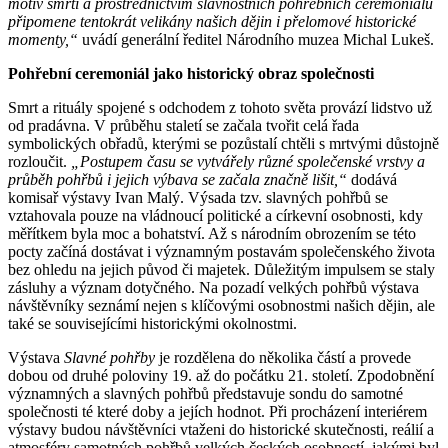
motiv smrti a prostřednictvím slavnostních pohřebních ceremoniálů
připomene tentokrát velikány našich dějin i přelomové historické
momenty,“
uvádí generální ředitel Národního muzea Michal Lukeš.
Pohřební ceremoniál jako historický obraz společnosti
Smrt a rituály spojené s odchodem z tohoto světa provází lidstvo už
od pradávna. V průběhu staletí se začala tvořit celá řada
symbolických obřadů, kterými se pozůstalí chtěli s mrtvými důstojně
rozloučit.
„Postupem času se vytvářely různé společenské vrstvy a
průběh pohřbů i jejich výbava se začala značně lišit,“
dodává
komisař výstavy Ivan Malý. Výsada tzv. slavných pohřbů se
vztahovala pouze na vládnoucí politické a církevní osobnosti, kdy
měřítkem byla moc a bohatství. Až s národním obrozením se této
pocty začíná dostávat i významným postavám společenského života
bez ohledu na jejich původ či majetek. Důležitým impulsem se staly
zásluhy a význam dotyčného. Na pozadí velkých pohřbů výstava
návštěvníky seznámí nejen s klíčovými osobnostmi našich dějin, ale
také se souvisejícími historickými okolnostmi.
Výstava
Slavné pohřby
je rozdělena do několika částí a provede
dobou od druhé poloviny 19. až do počátku 21. století. Zpodobnění
významných a slavných pohřbů představuje sondu do samotné
společnosti té které doby a jejích hodnot. Při procházení interiérem
výstavy budou návštěvníci vtaženi do historické skutečnosti, reálií a
atmosféry samotných pohřbů velkých českých osobností, jakými byl