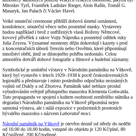
Miroslav Tyrš, František Ladislav Rieger, Alois Rašín, Tomáš G.
Masaryk, Jan Palach či Václav Havel.
Velké smuteční ceremonie přiblíží dobová úmrtní oznámení,
kondolence, smuteční věnce nebo posmrtné masky. Vystaveny
budou například i brož z ustřižených vlasů Boženy Němcové,
kovový přívěšek z rakve Vojty Náprstka a posmrtný odlitek ruky
Julia Zeyera. Významné momenty dějin dokreslují i kazety s prstí
z koncentračních táborů Terezín nebo Osvětim, které připomínají
množství obětí, jimž se důstojného pohřbu nedostalo. Celou
atmosféru dotváří dobové fotografie a filmové a hudební záznamy.
Symbolické je umístění výstavy v Národním památníku na Vítkově,
který byl vystavěn v letech 1929–1938 k poctě československých
legionářů a představuje i místo posledního odpočinku neznámých
vojínů od Dukly a od Zborova. Památník také neblaze proslul
vybudováním veřejně přístupného mauzolea Klementa Gottwalda.
Tuto propagandu ve spojení s kultem osobnosti zemřelého státníka a
degradaci Národního památníku na Vítkově připomíná nejen
samotná výstava, ale i stálá expozice v podzemních prostorách
bývalého mauzolea s názvem
Laboratoř moci
.
Národní památník na Vítkově
je otevřen denně od středy do neděle
od 10.00 do 18.00 hodin, vstupné do objektu je 120 Kč/plné, 80
Kč/snížené, 200 Kč/rodinné.