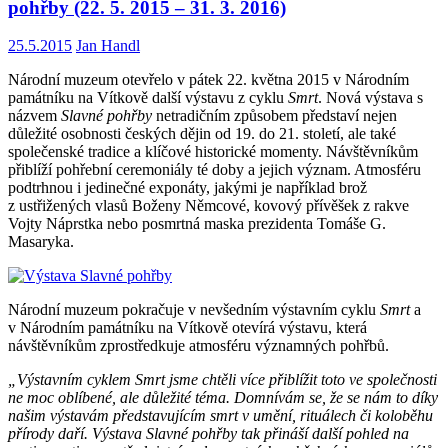
pohřby (22. 5. 2015 – 31. 3. 2016)
25.5.2015
Jan Handl
Národní muzeum otevřelo v pátek 22. května 2015 v Národním
památníku na Vítkově další výstavu z cyklu
Smrt
. Nová výstava s
názvem
Slavné pohřby
netradičním způsobem představí nejen
důležité osobnosti českých dějin od 19. do 21. století, ale také
společenské tradice a klíčové historické momenty. Návštěvníkům
přiblíží pohřební ceremoniály té doby a jejich význam. Atmosféru
podtrhnou i jedinečné exponáty, jakými je například brož
z ustřižených vlasů Boženy Němcové, kovový přívěšek z rakve
Vojty Náprstka nebo posmrtná maska prezidenta Tomáše G.
Masaryka.
Národní muzeum pokračuje v nevšedním výstavním cyklu
Smrt
a
v Národním památníku na Vítkově otevírá výstavu, která
návštěvníkům zprostředkuje atmosféru významných pohřbů.
„Výstavním cyklem Smrt jsme chtěli více přiblížit toto ve společnosti
ne moc oblíbené, ale důležité téma. Domnívám se, že se nám to díky
našim výstavám představujícím smrt v umění, rituálech či koloběhu
přírody daří. Výstava Slavné pohřby tak přináší další pohled na