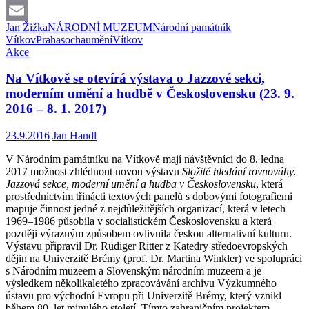
Facebook
Jan Žižka
NÁRODNÍ MUZEUM
Národní památník
Email
Vítkov
Praha
socha
umění
Vítkov
Akce
Na Vítkově se otevírá výstava o Jazzové sekci,
moderním umění a hudbě v Československu (23. 9.
2016 – 8. 1. 2017)
23.9.2016
Jan Handl
V Národním památníku na Vítkově mají návštěvníci do 8. ledna
2017 možnost zhlédnout novou výstavu
Složité hledání rovnováhy.
Jazzová sekce, moderní umění a hudba v Československu
, která
prostřednictvím třinácti textových panelů s dobovými fotografiemi
mapuje činnost jedné z nejdůležitějších organizací, která v letech
1969–1986 působila v socialistickém Československu a která
později výrazným způsobem ovlivnila českou alternativní kulturu.
Výstavu připravil Dr. Rüdiger Ritter z Katedry středoevropských
dějin na Univerzitě Brémy (prof. Dr. Martina Winkler) ve spolupráci
s Národním muzeem a Slovenským národním muzeem a je
výsledkem několikaletého zpracovávání archivu Výzkumného
ústavu pro východní Evropu při Univerzitě Brémy, který vznikl
během 80. let minulého století. Tímto zahraničním projektem