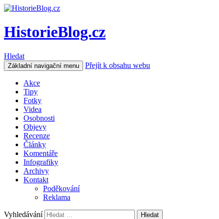
HistorieBlog.cz
Hledat
Přejít k obsahu webu
Základní navigační menu
Akce
Tipy
Fotky
Videa
Osobnosti
Objevy
Recenze
Články
Komentáře
Infografiky
Archivy
Kontakt
Poděkování
Reklama
Vyhledávání