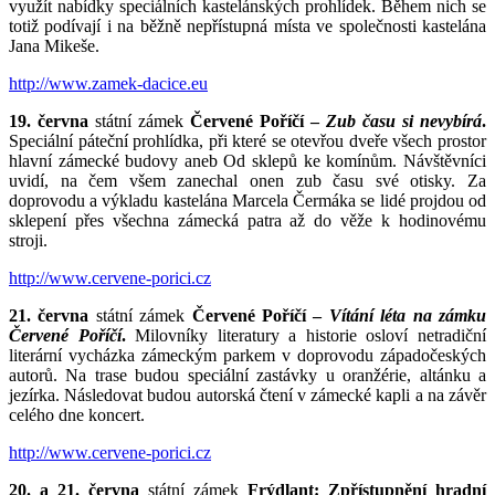
využít nabídky speciálních kastelánských prohlídek. Během nich se
totiž podívají i na běžně nepřístupná místa ve společnosti kastelána
Jana Mikeše.
http://www.zamek-dacice.eu
19. června
státní zámek
Červené Poříčí –
Zub času si nevybírá
.
Speciální páteční prohlídka, při které se otevřou dveře všech prostor
hlavní zámecké budovy aneb Od sklepů ke komínům. Návštěvníci
uvidí, na čem všem zanechal onen zub času své otisky. Za
doprovodu a výkladu kastelána Marcela Čermáka se lidé projdou od
sklepení přes všechna zámecká patra až do věže k hodinovému
stroji.
http://www.cervene-porici.cz
21. června
státní zámek
Červené Poříčí –
Vítání léta na zámku
Červené Poříčí
.
Milovníky literatury a historie osloví netradiční
literární vycházka zámeckým parkem v doprovodu západočeských
autorů. Na trase budou speciální zastávky u oranžérie, altánku a
jezírka. Následovat budou autorská čtení v zámecké kapli a na závěr
celého dne koncert.
http://www.cervene-porici.cz
20. a 21. června
státní zámek
Frýdlant: Zpřístupnění hradní