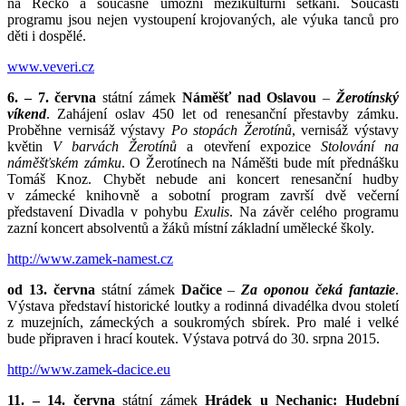
na Řecko a současně umožní mezikulturní setkání. Součástí
programu jsou nejen vystoupení krojovaných, ale výuka tanců pro
děti i dospělé.
www.veveri.cz
6. – 7. června
státní zámek
Náměšť nad Oslavou
–
Žerotínský
víkend
. Zahájení oslav 450 let od renesanční přestavby zámku.
Proběhne vernisáž výstavy
Po stopách Žerotínů
, vernisáž výstavy
květin
V barvách Žerotínů
a otevření expozice
Stolování na
náměšťském zámku
. O Žerotínech na Náměšti bude mít přednášku
Tomáš Knoz. Chybět nebude ani koncert renesanční hudby
v zámecké knihovně a sobotní program završí dvě večerní
představení Divadla v pohybu
Exulis
. Na závěr celého programu
zazní koncert absolventů a žáků místní základní umělecké školy.
http://www.zamek-namest.cz
od 13. června
státní zámek
Dačice
–
Za oponou čeká fantazie
.
Výstava představí historické loutky a rodinná divadélka dvou století
z muzejních, zámeckých a soukromých sbírek. Pro malé i velké
bude připraven i hrací koutek. Výstava potrvá do 30. srpna 2015.
http://www.zamek-dacice.eu
11. – 14. června
státní zámek
Hrádek u Nechanic: Hudební