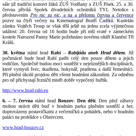
sále již tradiční koncert žáků ZUŠ Vodňany a ZUŠ Písek. 25. a 30.
června přivítá Spolek divadelních ochotníků TYL Netolice s
představením
Pro nic za nic
, a na a přelomu června a července
pozve na čtyři večery na Kinematograf Bratří Čadíků. Kastelán
zámku Vojtěch Troup se však těší ještě na jednu zcela výjimečnou
událost: 20. června od 16 hodin bude při mši svaté v zámeckém
kostele Narození Panny Marie požehnáno novému oltáři Klanění Tří
Králů.
30. května
státní hrad
Rabí
–
Rabijáda aneb Hrad dětem
. Již
počtrnácté bude hrad Rabí patřit celý den pouze dětem a jejich
rodičům. Společně budou moci soutěžit v nejrůznějších disciplínách,
které vymyslí švec, tkadlena, hokynář, pradlena a další řemeslníci.
Při plnění úkolů projdou děti všemi hradními zákoutími. Za odměnu
pro ně přichystají řezničtí mistři dobře vypečený buřtík.
http://www.hrad-rabi.eu
6. – 7. června
státní hrad
Bouzov
:
Den dětí
. Den plný zábavy
mohou strávit děti buď v hradním parku plněním soutěží a her,
doprovázeny postavičkami z večerníčků a pohádek, nebo v hradním
paláci na prohlídce s Ohnivcem.
www.hrad-bouzov.cz