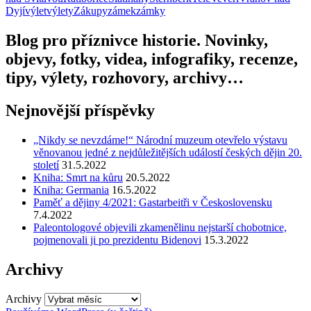
Dyjí
výlet
výlety
Zákupy
zámek
zámky
Blog pro příznivce historie. Novinky,
objevy, fotky, videa, infografiky, recenze,
tipy, výlety, rozhovory, archivy…
Nejnovější příspěvky
„Nikdy se nevzdáme!“ Národní muzeum otevřelo výstavu
věnovanou jedné z nejdůležitějších událostí českých dějin 20.
století
31.5.2022
Kniha: Smrt na kůru
20.5.2022
Kniha: Germania
16.5.2022
Paměť a dějiny 4/2021: Gastarbeitři v Československu
7.4.2022
Paleontologové objevili zkamenělinu nejstarší chobotnice,
pojmenovali ji po prezidentu Bidenovi
15.3.2022
Archivy
Archivy