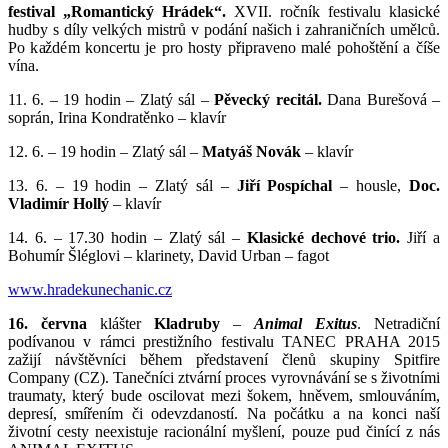
festival „Romantický Hrádek“.
XVII. ročník festivalu klasické
hudby s díly velkých mistrů v podání našich i zahraničních umělců.
Po každém koncertu je pro hosty připraveno malé pohoštění a číše
vína.
11. 6. – 19 hodin – Zlatý sál –
Pěvecký recitál.
Dana Burešová –
soprán, Irina Kondratěnko – klavír
12. 6. – 19 hodin – Zlatý sál –
Matyáš Novák
– klavír
13. 6. – 19 hodin – Zlatý sál –
Jiří Pospíchal
– housle,
Doc.
Vladimír Hollý
– klavír
14. 6. – 17.30 hodin – Zlatý sál –
Klasické dechové trio.
Jiří a
Bohumír Šléglovi – klarinety, David Urban – fagot
www.hradekunechanic.cz
16. června
klášter
Kladruby
–
Animal Exitus
. Netradiční
podívanou v rámci prestižního festivalu TANEC PRAHA 2015
zažijí návštěvníci během představení členů skupiny Spitfire
Company (CZ). Tanečníci ztvární proces vyrovnávání se s životními
traumaty, který bude oscilovat mezi šokem, hněvem, smlouváním,
depresí, smířením či odevzdaností. Na počátku a na konci naší
životní cesty neexistuje racionální myšlení, pouze pud činící z nás