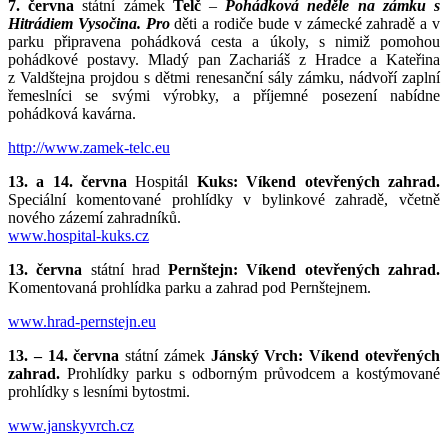
7. června
státní zámek
Telč
–
Pohádková neděle na zámku s
Hitrádiem Vysočina. Pro
děti a rodiče bude v zámecké zahradě a v
parku připravena pohádková cesta a úkoly, s nimiž pomohou
pohádkové postavy. Mladý pan Zachariáš z Hradce a Kateřina
z Valdštejna projdou s dětmi renesanční sály zámku, nádvoří zaplní
řemeslníci se svými výrobky, a příjemné posezení nabídne
pohádková kavárna.
http://www.zamek-telc.eu
13. a 14. června
Hospitál
Kuks: Víkend otevřených zahrad.
Speciální komentované prohlídky v bylinkové zahradě, včetně
nového zázemí zahradníků.
www.hospital-kuks.cz
13. června
státní hrad
Pernštejn: Víkend otevřených zahrad.
Komentovaná prohlídka parku a zahrad pod Pernštejnem.
www.hrad-pernstejn.eu
13. – 14. června
státní zámek
Jánský Vrch: Víkend otevřených
zahrad.
Prohlídky parku s odborným průvodcem a kostýmované
prohlídky s lesními bytostmi.
www.janskyvrch.cz