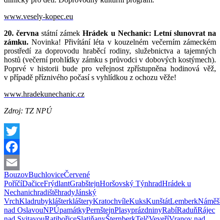
www.vesely-kopec.eu
20. června
státní zámek
Hrádek u Nechanic: Letní slunovrat na
zámku.
Novinka! Přivítání léta v kouzelném večerním zámeckém
prostředí za doprovodu hraběcí rodiny, služebnictva a tajemných
hostů (večerní prohlídky zámku s průvodci v dobových kostýmech).
Poprvé v historii bude pro veřejnost zpřístupněna hodinová věž,
v případě příznivého počasí s vyhlídkou z ochozu věže!
www.hradekunechanic.cz
Zdroj: TZ NPÚ
Twitter
Facebook
Bouzov
Buchlovice
Červené
Email
Poříčí
Dačice
Frýdlant
Grabštejn
Horšovský Týn
hrad
Hrádek u
Nechanic
hradiště
hrady
Jánský
Vrch
Kladruby
klášter
kláštery
Kratochvíle
Kuks
Kunštát
Lemberk
Náměš
nad Oslavou
NPÚ
památky
Pernštejn
Plasy
prázdniny
Rabí
Raduň
Rájec
nad Svitavou
Ratibořice
Slatiňany
Šternberk
Telč
Veveří
Vranov nad