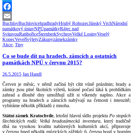
Twitter
Facebook
Buchlov
Buchlovice
hrad
hrady
Hrubý Rohozec
Jánský Vrch
Národní
Email
památkový ústav
NPÚ
památky
Rájec nad
Svitavou
Ratibořice
Šternberk
Sychrov
Velké Losiny
Veselý
Kopec
Veveří
výlety
Zákupy
zámek
zámky
Akce
,
Tipy
Co se bude dít na hradech, zámcích a ostatních
památkách NPÚ v červnu 2015?
26.5.2015
Jan Handl
Červen je měsíc, v němž začíná být cítit vůně prázdnin; hrady a
zámky jsou plné školních výletů, krásné počasí láká k prohlídkám
zahrad a dlouhé dny umožňují užít si víkendy naplno. Akce a
programy na hradech a zámcích nabývají na četnosti i intenzitě;
vybíráme několik příkladů z mnoha.
Státní zámek Kratochvíle
, letošní hlavní sídlo projektu
Po stopách
šlechtických rodů: Velká hradozámecká inventura
, který tradičně
dbá na vysokou kvalitu nabízených kulturních akcí, připravuje
v červnu hned několik múzických zážitků; 6. června hostí v horním