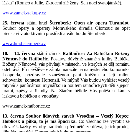
láska“ (Romeo a Julie, Zkrocení zlé ženy, Sen noci svatojánské).
www.zamek-zakupy.cz
25. června
státní hrad
Šternberk: Open air opera Turandot.
Soubor opery a operety Moravského divadla Olomouc se opět
představí v atraktivním prostředí areálu hradu Šternberk.
www.hrad-sternberk.cz
10. – 14. června
státní zámek
Ratibořice: Za Babičkou Boženy
Němcové do Ratibořic
. Postavy, důvěrně známé z knihy Babička
Boženy Němcové, vás přivítají v místech, ve kterých se děj románu
odehrává. Při návštěvě v zámku narazíte na namyšleného komorníka
Leopolda, pozdravíte vznešenou paní kněžnu a její milou
schovanku, komtesu Hortenzii. Ve mlýně Vás budou vyhlížet veselý
mlynář s panímámou mlynářkou a houfem ratibořických dětí s jejich
hrami, zpěvy a říkadly. Na Starém bělidle Vás potěší setkání s
laskavou babičkou a vnoučaty.
www.zamek-ratiborice.cz
13. června Soubor lidových staveb Vysočina – Veselý Kopec:
Hoblíček a pilka, to je má špacírka.
Co všechno lze vyrobit ze
dřeva? Ukázky výroby tradičních předmětů ze dřeva, jejich prodej,
dílničky pro děti. Doprovodný kulturní program.