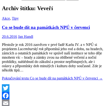
Archiv štítku: Veveří
Akce
,
Tipy
Co se bude dít na památkách NPÚ v červenci
20.6.2016
Jan Handl
Přestože je rok 2016 zasvěcen v prvé řadě Karlu IV. a v NPÚ si
projektem
Lucemburský rok
připomíná jeho rod a dobu, na hradech,
zámcích a ostatních památkách ve správě naší instituce se toho děje
mnohem víc – hrady a zámky zvou na oblíbené večerní a noční
prohlídky, nahlédnutí do zákulisí a prostor nepřístupných, ale i
oslavy a připomínky dob minulých i kulturu doby současné. Zde je
několik tipů…
Pokračování textu
Co se bude dít na památkách NPÚ v červenci
→
Twitter
Facebook