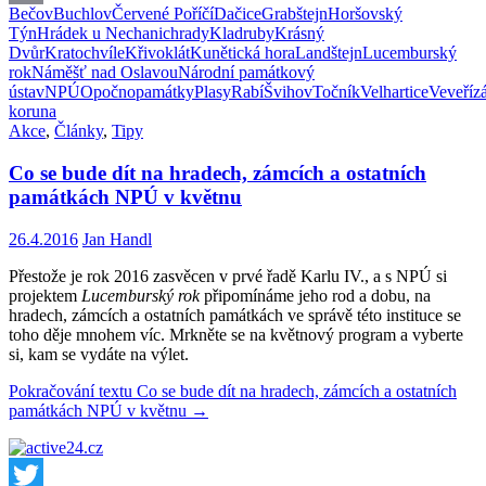
Bečov
Buchlov
Červené Poříčí
Dačice
Grabštejn
Horšovský
Email
Týn
Hrádek u Nechanic
hrady
Kladruby
Krásný
Dvůr
Kratochvíle
Křivoklát
Kunětická hora
Landštejn
Lucemburský
rok
Náměšť nad Oslavou
Národní památkový
ústav
NPÚ
Opočno
památky
Plasy
Rabí
Švihov
Točník
Velhartice
Veveří
z
koruna
Akce
,
Články
,
Tipy
Co se bude dít na hradech, zámcích a ostatních
památkách NPÚ v květnu
26.4.2016
Jan Handl
Přestože je rok 2016 zasvěcen v prvé řadě Karlu IV., a s NPÚ si
projektem
Lucemburský rok
připomínáme jeho rod a dobu, na
hradech, zámcích a ostatních památkách ve správě této instituce se
toho děje mnohem víc. Mrkněte se na květnový program a vyberte
si, kam se vydáte na výlet.
Pokračování textu
Co se bude dít na hradech, zámcích a ostatních
památkách NPÚ v květnu
→