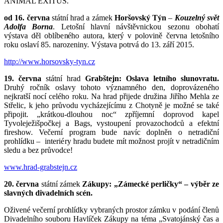
ANIMAL EXITUS.
od 16. června
státní hrad a zámek
Horšovský Týn
–
Kouzelný svět
Adolfa Borna
. Letošní hlavní návštěvnickou sezonu obohatí
výstava děl oblíbeného autora, který v polovině června letošního
roku oslaví 85. narozeniny. Výstava potrvá do 13. září 2015.
http://www.horsovsky-tyn.cz
19. června
státní hrad
Grabštejn: Oslava letního slunovratu.
Druhý ročník oslavy tohoto významného den, doprovázeného
nejkratší nocí celého roku. Na hrad přijede družina Jiřího Mehla ze
Střelic, k jeho průvodu vycházejícímu z Chotyně je možné se také
připojit. „krátkou-dlouhou noc“ zpříjemní doprovod kapel
Tyvoleježišpočkej a Bags, vystoupení provazochodců a efektní
fireshow. Večerní program bude navíc doplněn o netradiční
prohlídku – interiéry hradu budete mít možnost projít v netradičním
sledu a bez průvodce!
www.hrad-grabstejn.cz
20. června
státní zámek
Zákupy: „Zámecké perličky“ – výběr ze
slavných divadelních scén.
Oživené večerní prohlídky vybraných prostor zámku v podání členů
Divadelního souboru Havlíček Zákupy na téma „Svatojánský čas a