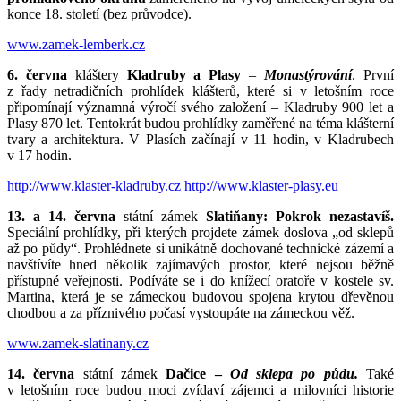
konce 18. století (bez průvodce).
www.zamek-lemberk.cz
6. června
kláštery
Kladruby a Plasy
–
Monastýrování
. První
z řady netradičních prohlídek klášterů, které si v letošním roce
připomínají významná výročí svého založení – Kladruby 900 let a
Plasy 870 let. Tentokrát budou prohlídky zaměřené na téma klášterní
tvary a architektura. V Plasích začínají v 11 hodin, v Kladrubech
v 17 hodin.
http://www.klaster-kladruby.cz
http://www.klaster-plasy.eu
13. a 14. června
státní zámek
Slatiňany: Pokrok nezastavíš.
Speciální prohlídky, při kterých projdete zámek doslova „od sklepů
až po půdy“. Prohlédnete si unikátně dochované technické zázemí a
navštívíte hned několik zajímavých prostor, které nejsou běžně
přístupné veřejnosti. Podíváte se i do knížecí oratoře v kostele sv.
Martina, která je se zámeckou budovou spojena krytou dřevěnou
chodbou a za příznivého počasí vystoupáte na zámeckou věž.
www.zamek-slatinany.cz
14. června
státní zámek
Dačice –
Od sklepa po půdu.
Také
v letošním roce budou moci zvídaví zájemci a milovníci historie