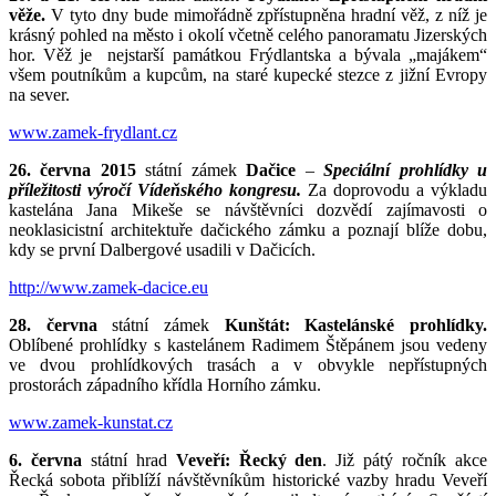
věže.
V tyto dny bude mimořádně zpřístupněna hradní věž, z níž je
krásný pohled na město i okolí včetně celého panoramatu Jizerských
hor. Věž je nejstarší památkou Frýdlantska a bývala „majákem“
všem poutníkům a kupcům, na staré kupecké stezce z jižní Evropy
na sever.
www.zamek-frydlant.cz
26. června 2015
státní zámek
Dačice
–
Speciální prohlídky u
příležitosti výročí Vídeňského kongresu.
Za doprovodu a výkladu
kastelána Jana Mikeše se návštěvníci dozvědí zajímavosti o
neoklasicistní architektuře dačického zámku a poznají blíže dobu,
kdy se první Dalbergové usadili v Dačicích.
http://www.zamek-dacice.eu
28. června
státní zámek
Kunštát:
Kastelánské prohlídky.
Oblíbené prohlídky s kastelánem Radimem Štěpánem jsou vedeny
ve dvou prohlídkových trasách a v obvykle nepřístupných
prostorách západního křídla Horního zámku.
www.zamek-kunstat.cz
6. června
státní hrad
Veveří: Řecký den
. Již pátý ročník akce
Řecká sobota přiblíží návštěvníkům historické vazby hradu Veveří