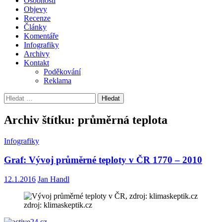
Osobnosti
Objevy
Recenze
Články
Komentáře
Infografiky
Archivy
Kontakt
Poděkování
Reklama
Vyhledávání
Archiv štítku: průměrná teplota
Infografiky
Graf: Vývoj průměrné teploty v ČR 1770 – 2010
12.1.2016
Jan Handl
zdroj: klimaskeptik.cz