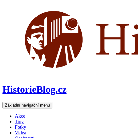
HistorieBlog.cz
Hledat
Přejít
Základní navigační menu
k
obsahu
Akce
webu
Tipy
Fotky
Videa