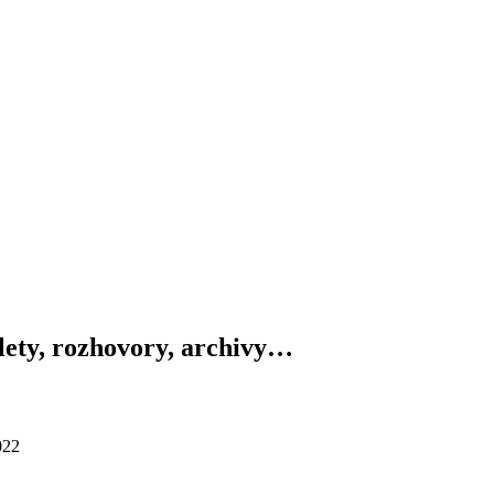
výlety, rozhovory, archivy…
022