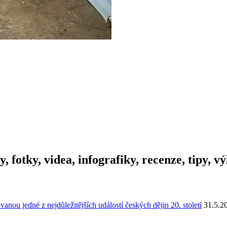
y, fotky, videa, infografiky, recenze, tipy, 
u jedné z nejdůležitějších událostí českých dějin 20. století
31.5.2