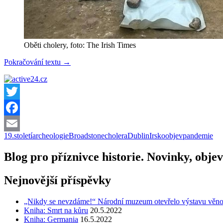
Oběti cholery, foto: The Irish Times
V
Pokračování textu
→
irském
Dublinu
byly
odkryty
pozůstatky
Twitter
obětí
Facebook
cholery
19.století
archeologie
Broadstone
cholera
Dublin
Irsko
objev
pandemie
Email
Blog pro příznivce historie. Novinky, objev
Nejnovější příspěvky
„Nikdy se nevzdáme!“ Národní muzeum otevřelo výstavu věnovano
Kniha: Smrt na kůru
20.5.2022
Kniha: Germania
16.5.2022