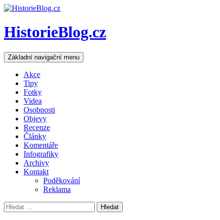
HistorieBlog.cz
Hledat
Přejít
Základní navigační menu
k
obsahu
Akce
webu
Tipy
Fotky
Videa
Osobnosti
Objevy
Recenze
Články
Komentáře
Infografiky
Archivy
Kontakt
Poděkování
Reklama
Vyhledávání