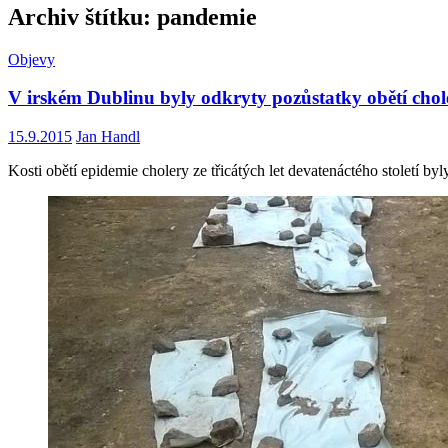
Archiv štítku: pandemie
Objevy
V irském Dublinu byly odkryty pozůstatky obětí chol
15.9.2015
Jan Handl
Kosti obětí epidemie cholery ze třicátých let devatenáctého století b