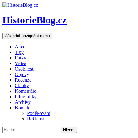
HistorieBlog.cz
Hledat
Přejít
Základní navigační menu
k
obsahu
Akce
webu
Tipy
Fotky
Videa
Osobnosti
Objevy
Recenze
Články
Komentáře
Infografiky
Archivy
Kontakt
Poděkování
Reklama
Vyhledávání