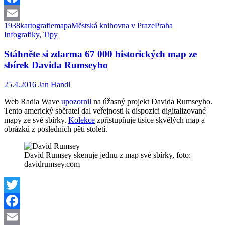
s
Facebook
okolím
(1938)
1938
kartografie
mapa
Městská knihovna v Praze
Praha
Email
Infografiky
,
Tipy
Stáhněte si zdarma 67 000 historických map ze
sbírek Davida Rumseyho
25.4.2016
Jan Handl
Web Radia Wave
upozornil
na úžasný projekt Davida Rumseyho.
Tento americký sběratel dal veřejnosti k dispozici digitalizované
mapy ze své sbírky.
Kolekce
zpřístupňuje tisíce skvělých map a
obrázků z posledních pěti století.
David Rumsey skenuje jednu z map své sbírky, foto:
davidrumsey.com
Twitter
Facebook