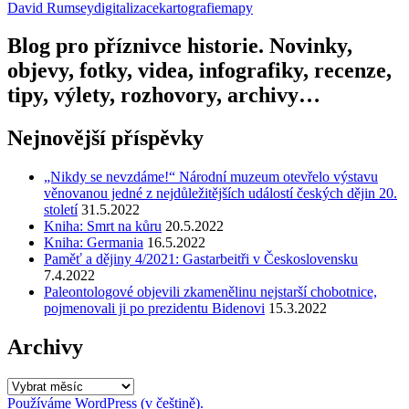
David Rumsey
digitalizace
kartografie
mapy
Email
Blog pro příznivce historie. Novinky,
objevy, fotky, videa, infografiky, recenze,
tipy, výlety, rozhovory, archivy…
Nejnovější příspěvky
„Nikdy se nevzdáme!“ Národní muzeum otevřelo výstavu
věnovanou jedné z nejdůležitějších událostí českých dějin 20.
století
31.5.2022
Kniha: Smrt na kůru
20.5.2022
Kniha: Germania
16.5.2022
Paměť a dějiny 4/2021: Gastarbeitři v Československu
7.4.2022
Paleontologové objevili zkamenělinu nejstarší chobotnice,
pojmenovali ji po prezidentu Bidenovi
15.3.2022
Archivy
Archivy
Používáme WordPress (v češtině).