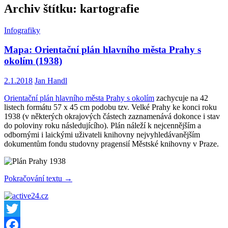
Archiv štítku: kartografie
Infografiky
Mapa: Orientační plán hlavního města Prahy s
okolím (1938)
2.1.2018
Jan Handl
Orientační plán hlavního města Prahy s okolím
zachycuje na 42
listech formátu 57 x 45 cm podobu tzv. Velké Prahy ke konci roku
1938 (v některých okrajových částech zaznamenává dokonce i stav
do poloviny roku následujícího). Plán náleží k nejcennějším a
odbornými i laickými uživateli knihovny nejvyhledávanějším
dokumentům fondu studovny pragensií Městské knihovny v Praze.
Mapa:
Pokračování textu
→
Orientační
plán
hlavního
města
Prahy
Twitter