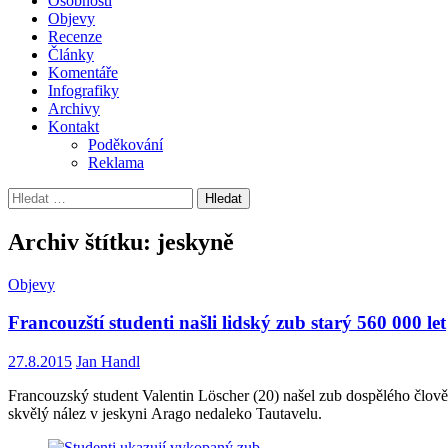
Osobnosti
Objevy
Recenze
Články
Komentáře
Infografiky
Archivy
Kontakt
Poděkování
Reklama
Vyhledávání
Archiv štítku: jeskyně
Objevy
Francouzští studenti našli lidský zub starý 560 000 let
27.8.2015
Jan Handl
Francouzský student Valentin Löscher (20) našel zub dospělého člověk
skvělý nález v jeskyni Arago nedaleko Tautavelu.