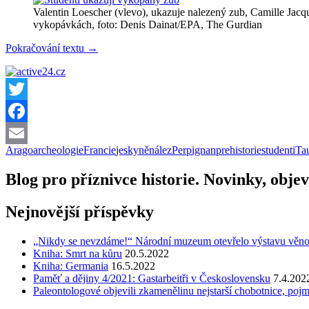
Valentin Loescher (vlevo), ukazuje nalezený zub, Camille Jac
vykopávkách, foto: Denis Dainat/EPA, The Gurdian
Francouzští
Pokračování textu
→
studenti
našli
lidský
zub
starý
Twitter
560
Facebook
000
let
Arago
archeologie
Francie
jeskyně
nález
Perpignan
prehistorie
studenti
Ta
Email
Blog pro příznivce historie. Novinky, objev
Nejnovější příspěvky
„Nikdy se nevzdáme!“ Národní muzeum otevřelo výstavu věnovano
Kniha: Smrt na kůru
20.5.2022
Kniha: Germania
16.5.2022
Paměť a dějiny 4/2021: Gastarbeitři v Československu
7.4.202
Paleontologové objevili zkamenělinu nejstarší chobotnice, pojm