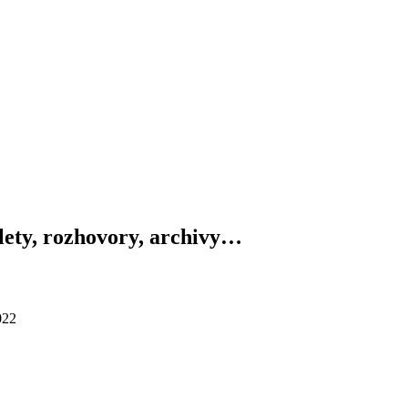
výlety, rozhovory, archivy…
022