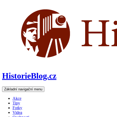
HistorieBlog.cz
Hledat
Přejít
Základní navigační menu
k
obsahu
Akce
webu
Tipy
Fotky
Videa