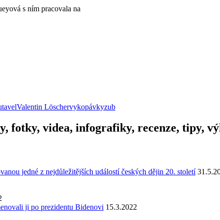
queyová s ním pracovala na
utavel
Valentin Löscher
vykopávky
zub
y, fotky, videa, infografiky, recenze, tipy, 
u jedné z nejdůležitějších událostí českých dějin 20. století
31.5.2
2
enovali ji po prezidentu Bidenovi
15.3.2022