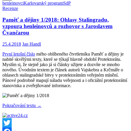
henleinovci
Karlovarský program
SdP
Email
Recenze
Paměť a dějiny 1/2018: Ohlasy Stalingradu,
vzpoura henleinovců a rozhovor s Jaroslavem
Čvančarou
25.4.2018
Jan Handl
První letošní číslo
mého oblíbeného čtvrtletníku Paměť a dějiny je
nabité skvělými texty, které se týkají hlavně období Protektorátu.
Myslím si, že stejně jako já si články užijete a dozvíte se mnoho
nového. Úvodním textem je článek autorů Vajskebra a Krčmáře o
ohlasech stalingradské bitvy v protektorátním veřejném mínění.
Pánové podrobně mapují náladu veřejnosti a i oficiální protektorátní
stanoviska a zveřejňované informace.
Paměť
Pokračování textu
→
a
dějiny
1/2018:
Ohlasy