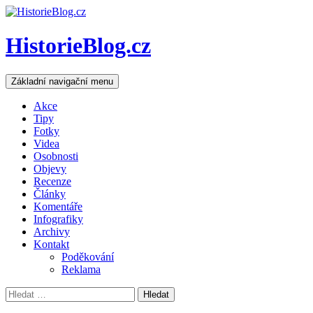
HistorieBlog.cz
Hledat
Přejít
Základní navigační menu
k
obsahu
Akce
webu
Tipy
Fotky
Videa
Osobnosti
Objevy
Recenze
Články
Komentáře
Infografiky
Archivy
Kontakt
Poděkování
Reklama
Vyhledávání