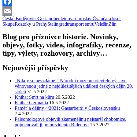
Stalingradu,
Twitter
vzpoura
Facebook
henleinovců
a
České Budějovice
Gestapo
henleinovci
Jaroslav Čvančara
Josef
Email
rozhovor
Skupa
Roztoky u Prahy
Stalingrad
transport smrti
Velešín
Zlin
s
Jaroslavem
Blog pro příznivce historie. Novinky,
Čvančarou
objevy, fotky, videa, infografiky, recenze,
tipy, výlety, rozhovory, archivy…
Nejnovější příspěvky
„Nikdy se nevzdáme!“ Národní muzeum otevřelo výstavu
věnovanou jedné z nejdůležitějších událostí českých dějin 20.
století
31.5.2022
Kniha: Smrt na kůru
20.5.2022
Kniha: Germania
16.5.2022
Paměť a dějiny 4/2021: Gastarbeitři v Československu
7.4.2022
Paleontologové objevili zkamenělinu nejstarší chobotnice,
pojmenovali ji po prezidentu Bidenovi
15.3.2022