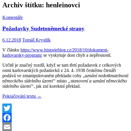
Archiv štítku: henleinovci
Komentáře
Požadavky Sudetoněmecké strany
6.12.2018
Tomáš Krystlík
V článku
https://www.historieblog.cz/2018/10/dokument-
karlovarsky-program/
se vyskytuje dost chyb a nepřesností.
Určitě je značný rozdíl, když se tam třetí požadavek z celkových
osmi karlovarských požadavků z 24. 4. 1938 českému čtenáři
podává ve zmanipulovaném překladu coby „
uznání nedotknutelnosti
německého sídelního území“
místo
„stanovení a uznání německého
sídelního území“
, jak zní korektní překlad.
Požadavky
Pokračování textu
→
Sudetoněmecké
strany
Twitter
Facebook