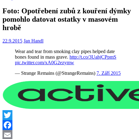
Foto: Opotřebení zubů z kouření dýmky
pomohlo datovat ostatky v masovém
hrobě
22.9.2015
Jan Handl
Wear and tear from smoking clay pipes helped date
bones found in mass grave.
http://t.co/3UahjCPpmS
pic.twitter.com/xA0G2ezymw
— Strange Remains (@StrangeRemains)
7. Září 2015
Twitter
Facebook