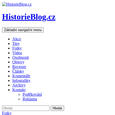
HistorieBlog.cz
Hledat
Přejít
Základní navigační menu
k
obsahu
Akce
webu
Tipy
Fotky
Videa
Osobnosti
Objevy
Recenze
Články
Komentáře
Infografiky
Archivy
Kontakt
Poděkování
Reklama
Vyhledávání
Fotky