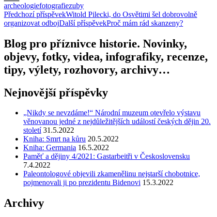
archeologie
fotografie
zuby
Email
Navigace
Předchozí příspěvek
Witold Pilecki, do Osvětimi šel dobrovolně
organizovat odboj
Další příspěvek
Proč mám rád skanzeny?
pro
příspěvky
Blog pro příznivce historie. Novinky,
objevy, fotky, videa, infografiky, recenze,
tipy, výlety, rozhovory, archivy…
Nejnovější příspěvky
„Nikdy se nevzdáme!“ Národní muzeum otevřelo výstavu
věnovanou jedné z nejdůležitějších událostí českých dějin 20.
století
31.5.2022
Kniha: Smrt na kůru
20.5.2022
Kniha: Germania
16.5.2022
Paměť a dějiny 4/2021: Gastarbeitři v Československu
7.4.2022
Paleontologové objevili zkamenělinu nejstarší chobotnice,
pojmenovali ji po prezidentu Bidenovi
15.3.2022
Archivy