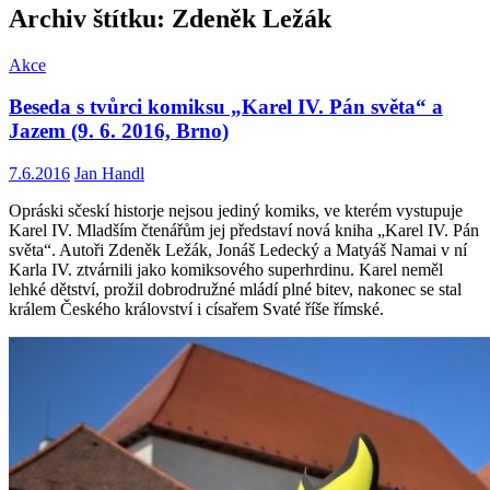
Archiv štítku: Zdeněk Ležák
Akce
Beseda s tvůrci komiksu „Karel IV. Pán světa“ a
Jazem (9. 6. 2016, Brno)
7.6.2016
Jan Handl
Opráski sčeskí historje nejsou jediný komiks, ve kterém vystupuje
Karel IV. Mladším čtenářům jej představí nová kniha „Karel IV. Pán
světa“. Autoři Zdeněk Ležák, Jonáš Ledecký a Matyáš Namai v ní
Karla IV. ztvárnili jako komiksového superhrdinu. Karel neměl
lehké dětství, prožil dobrodružné mládí plné bitev, nakonec se stal
králem Českého království i císařem Svaté říše římské.