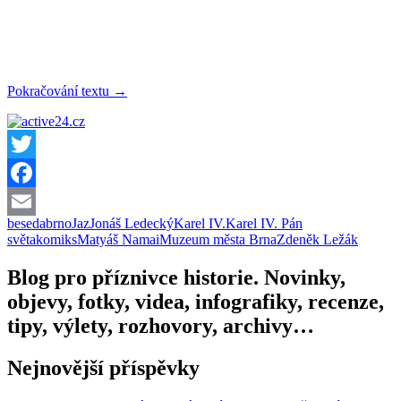
Beseda
Pokračování textu
→
s
tvůrci
komiksu
„Karel
IV.
Twitter
Pán
Facebook
světa“
a
beseda
brno
Jaz
Jonáš Ledecký
Karel IV.
Karel IV. Pán
Email
Jazem
světa
komiks
Matyáš Namai
Muzeum města Brna
Zdeněk Ležák
(9.
6.
Blog pro příznivce historie. Novinky,
2016,
objevy, fotky, videa, infografiky, recenze,
Brno)
tipy, výlety, rozhovory, archivy…
Nejnovější příspěvky