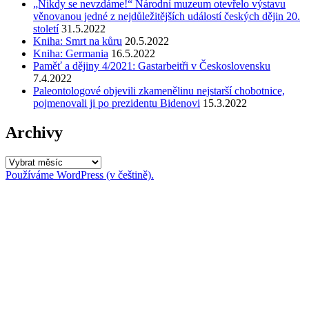
„Nikdy se nevzdáme!“ Národní muzeum otevřelo výstavu
věnovanou jedné z nejdůležitějších událostí českých dějin 20.
století
31.5.2022
Kniha: Smrt na kůru
20.5.2022
Kniha: Germania
16.5.2022
Paměť a dějiny 4/2021: Gastarbeitři v Československu
7.4.2022
Paleontologové objevili zkamenělinu nejstarší chobotnice,
pojmenovali ji po prezidentu Bidenovi
15.3.2022
Archivy
Archivy
Používáme WordPress (v češtině).