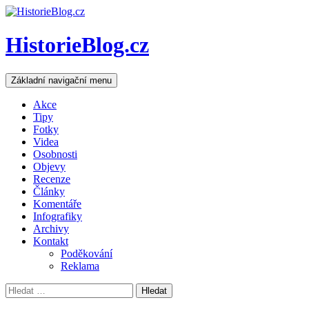
HistorieBlog.cz
Hledat
Přejít
Základní navigační menu
k
obsahu
Akce
webu
Tipy
Fotky
Videa
Osobnosti
Objevy
Recenze
Články
Komentáře
Infografiky
Archivy
Kontakt
Poděkování
Reklama
Vyhledávání