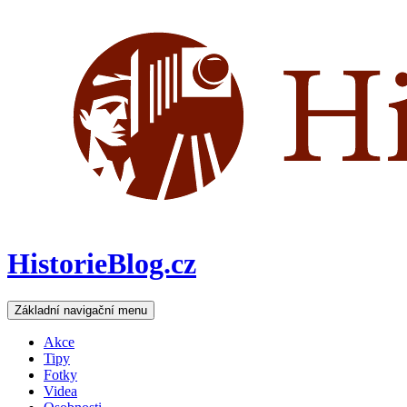
HistorieBlog.cz
Hledat
Přejít
Základní navigační menu
k
obsahu
Akce
webu
Tipy
Fotky
Videa