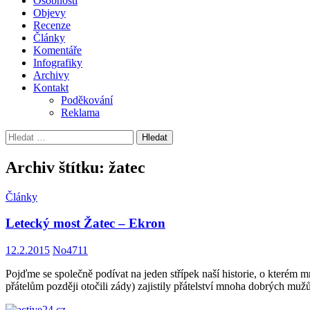
Osobnosti
Objevy
Recenze
Články
Komentáře
Infografiky
Archivy
Kontakt
Poděkování
Reklama
Vyhledávání
Archiv štítku: žatec
Články
Letecký most Žatec – Ekron
12.2.2015
No4711
Pojďme se společně podívat na jeden střípek naší historie, o kterém 
přátelům později otočili zády) zajistily přátelství mnoha dobrých mu