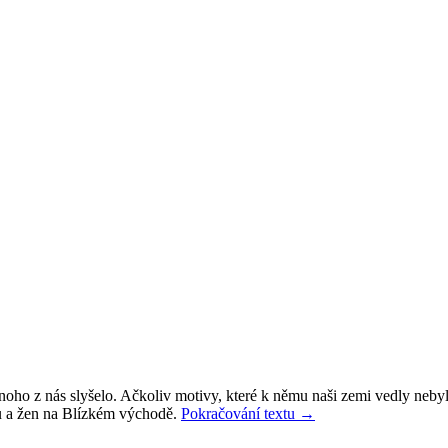
mnoho z nás slyšelo. Ačkoliv motivy, které k němu naši zemi vedly nebyl
Letecký
žů a žen na Blízkém východě.
Pokračování textu
→
most