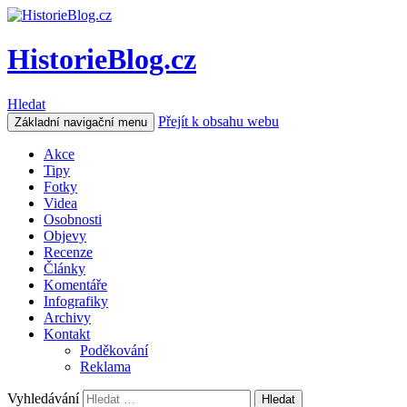
HistorieBlog.cz
Hledat
Přejít k obsahu webu
Základní navigační menu
Akce
Tipy
Fotky
Videa
Osobnosti
Objevy
Recenze
Články
Komentáře
Infografiky
Archivy
Kontakt
Poděkování
Reklama
Vyhledávání