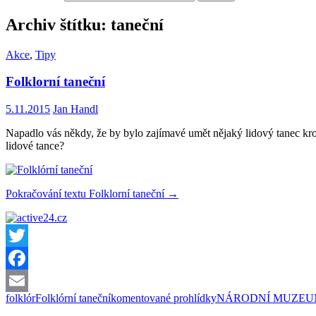
Archiv štítku: taneční
Akce
,
Tipy
Folklorní taneční
5.11.2015
Jan Handl
Napadlo vás někdy, že by bylo zajímavé umět nějaký lidový tanec kro
lidové tance?
Pokračování textu
Folklorní taneční
→
Twitter
Facebook
folklór
Folklórní taneční
komentované prohlídky
NÁRODNÍ MUZE
Email