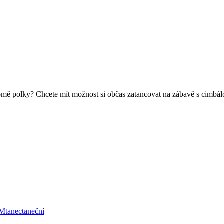
mě polky? Chcete mít možnost si občas zatancovat na zábavě s cimbálo
UM
tanec
taneční