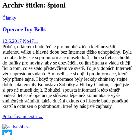
Archiv štítku: špioni
Články
Operace Ivy Bells
12.6.2017
No4711
Příběh, o kterém bude řeč je pro mnohé z těch kteří nezažili
studenou válku a hlavně dobu bez Internetu těžko uchopitelný. Byla
to doba, kdy jste si pro informace museli dojít – lidi si třebas chodili
do trafiky pro noviny, aby se dozvěděli, co jim Strana a vláda chtějí
říci o tom, co se stalo předevčírem ve světě. To je v dobách Internetů
věc naprosto nevídaná. A museli jste si dojít i pro informace, které
byly přísně tajné. I když ty informace byly leckdy chráněny stejně
dobře jako emaily Bohuslava Sobotky a Hillary Clinton, stejně jste
si pro ně museli dojít. Bohužel, spousta informací k této téměř
padesát let staré operaci je střežena lépe než komunikace výše
zmíněných státníků, takže dnešní exkurs do historie bude poněkud
kratší a ochuzen o podrobnosti, které by nás jistě zajímaly.
Operace
Pokračování textu
→
Ivy
Bells