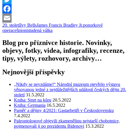
Twitter
Facebook
20. století
Ivy Bells
James Francis Bradley Jr.
ponorkové
Email
operace
špioni
studená válka
Blog pro příznivce historie. Novinky,
objevy, fotky, videa, infografiky, recenze,
tipy, výlety, rozhovory, archivy…
Nejnovější příspěvky
„Nikdy se nevzdáme!“ Národní muzeum otevřelo výstavu
věnovanou jedné z nejdůležitějších událostí českých dějin 20.
století
31.5.2022
Kniha: Smrt na kůru
20.5.2022
Kniha: Germania
16.5.2022
Paměť a dějiny 4/2021: Gastarbeitři v Československu
7.4.2022
Paleontologové objevili zkamenělinu nejstarší chobotnice,
pojmenovali ji po prezidentu Bidenovi
15.3.2022