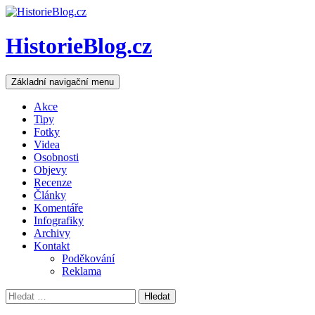
HistorieBlog.cz
Hledat
Přejít
Základní navigační menu
k
obsahu
Akce
webu
Tipy
Fotky
Videa
Osobnosti
Objevy
Recenze
Články
Komentáře
Infografiky
Archivy
Kontakt
Poděkování
Reklama
Vyhledávání