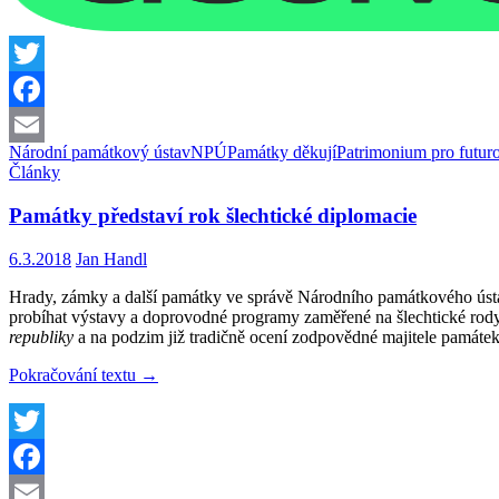
Twitter
Facebook
Národní památkový ústav
NPÚ
Památky děkují
Patrimonium pro futur
Email
Články
Památky představí rok šlechtické diplomacie
6.3.2018
Jan Handl
Hrady, zámky a další památky ve správě Národního památkového ústav
probíhat výstavy a doprovodné programy zaměřené na šlechtické rody
republiky
a na podzim již tradičně ocení zodpovědné majitele památek
Památky
Pokračování textu
→
představí
rok
šlechtické
diplomacie
Twitter
Facebook