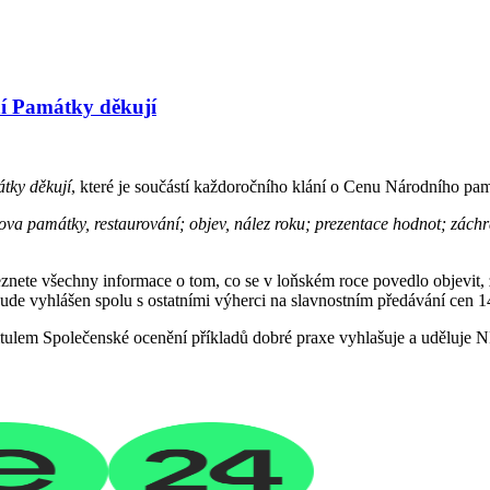
ění Památky děkují
tky děkují
, které je součástí každoročního klání o Cenu Národního p
ova památky, restaurování; objev, nález roku; prezentace hodnot; zác
eznete všechny informace o tom, co se v loňském roce povedlo objevit, z
ude vyhlášen spolu s ostatními výherci na slavnostním předávání cen 1
tulem Společenské ocenění příkladů dobré praxe vyhlašuje a uděluje N