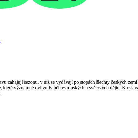
o
u zahajují sezonu, v níž se vydávají po stopách šlechty českých zemí
, které významně ovlivnily běh evropských a světových dějin. K oslavá
.