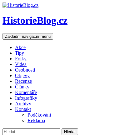
HistorieBlog.cz
Hledat
Přejít
Základní navigační menu
k
obsahu
Akce
webu
Tipy
Fotky
Videa
Osobnosti
Objevy
Recenze
Články
Komentáře
Infografiky
Archivy
Kontakt
Poděkování
Reklama
Vyhledávání