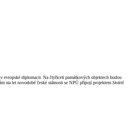
 v evropské diplomacii. Na čtyřiceti památkových objektech budou
m sta let novodobé české státnosti se NPÚ připojí projektem
Století