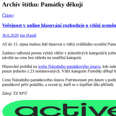
Archiv štítku: Památky děkují
Články
Veřejnost v online hlasování rozhoduje o vítězi ocen
30.6.2020
Jan Handl
Až do 15. srpna mohou lidé hlasovat o vítězi zvláštního ocenění
Pamá
Zatímco odborná porota vybírá vítěze v jednotlivých kategoriích (
obn
návrhů na cenu bez ohledu na soutěžní kategorii.
Hlasování probíhá na
webu Národního památkového ústavu
, kde nal
pouze jednoho z 23 nominovaných. Vítěz kategorie
Památky děkují
b
Cenu Národního památkového ústavu
Patrimonium pro futuro
s podti
památkové péče podařilo, a ocenit ty, kteří se o úspěšné dílo přičinili.
Zdroj: TZ NPÚ