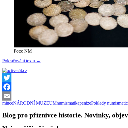
Foto: NM
Poklady
Pokračování textu
→
numismatických
sbírek
v Národním
muzeu
Twitter
Facebook
mince
NÁRODNÍ MUZEUM
numismatika
peníze
Poklady numismatic
Email
Blog pro příznivce historie. Novinky, objev