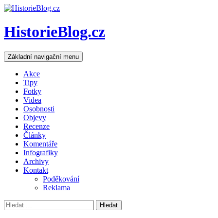
HistorieBlog.cz
Hledat
Přejít
Základní navigační menu
k
obsahu
Akce
webu
Tipy
Fotky
Videa
Osobnosti
Objevy
Recenze
Články
Komentáře
Infografiky
Archivy
Kontakt
Poděkování
Reklama
Vyhledávání