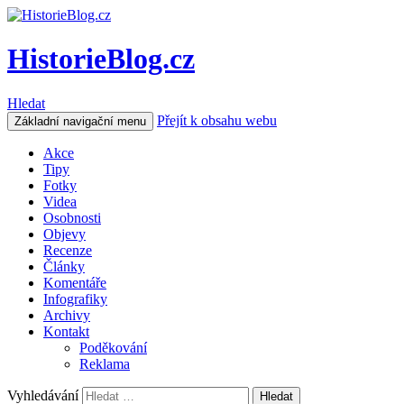
HistorieBlog.cz
Hledat
Přejít k obsahu webu
Základní navigační menu
Akce
Tipy
Fotky
Videa
Osobnosti
Objevy
Recenze
Články
Komentáře
Infografiky
Archivy
Kontakt
Poděkování
Reklama
Vyhledávání