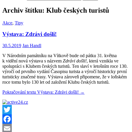
Archiv štítku: Klub českých turistů
Akce
,
Tipy
Výstava: Zdrávi došli!
30.5.2019
Jan Handl
V Národním památníku na Vítkově bude od pátku 31. května
k vidění nová výstava s názvem
Zdrávi došli!
, která vznikla ve
spolupráci s Klubem českých turistů. Ten slaví v letošním roce 130.
výročí od prvního vydání Časopisu turista a výročí historicky první
turisticky značené trasy. Výstava zároveň připomene, že v loňském
roce tomu bylo 130 let od založení Klubu českých turistů.
Pokračování textu
Výstava: Zdrávi došli!
→
Twitter
Facebook