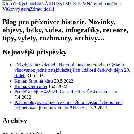
Klub českých turistů
NÁRODNÍ MUZEUM
Národní památník
Email
Vítkov
výstava
Zdrávi došli!
Blog pro příznivce historie. Novinky,
objevy, fotky, videa, infografiky, recenze,
tipy, výlety, rozhovory, archivy…
Nejnovější příspěvky
„Nikdy se nevzdáme!“ Národní muzeum otevřelo výstavu
věnovanou jedné z nejdůležitějších událostí českých dějin 20.
století
31.5.2022
Kniha: Smrt na kůru
20.5.2022
Kniha: Germania
16.5.2022
Paměť a dějiny 4/2021: Gastarbeitři v Československu
7.4.2022
Paleontologové objevili zkamenělinu nejstarší chobotnice,
pojmenovali ji po prezidentu Bidenovi
15.3.2022
Archivy
Archivy