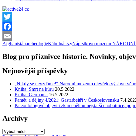
Twitter
Facebook
Afghanistán
archeologie
Kábul
nálezy
Náprstkovo muzeum
NÁRODNÍ
Email
Blog pro příznivce historie. Novinky, objev
Nejnovější příspěvky
„Nikdy se nevzdáme!“ Národní muzeum otevřelo výstavu věnovano
Kniha: Smrt na kůru
20.5.2022
Kniha: Germania
16.5.2022
Paměť a dějiny 4/2021: Gastarbeitři v Československu
7.4.202
Paleontologové objevili zkamenělinu nejstarší chobotnice, pojm
Archivy
Archivy