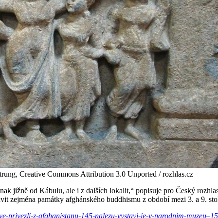
ttrung, Creative Commons Attribution 3.0 Unported / rozhlas.cz
nak jižně od Kábulu, ale i z dalších lokalit,“ popisuje pro Český roz
t zejména památky afghánského buddhismu z období mezi 3. a 9. stole
gove-privezli-z-afghanistanu-145-nalezu-vystavi-je-v-narodnim-muzeu–