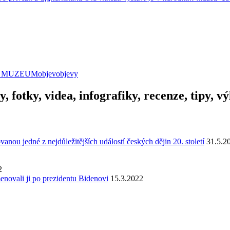
 MUZEUM
objev
objevy
y, fotky, videa, infografiky, recenze, tipy, 
u jedné z nejdůležitějších událostí českých dějin 20. století
31.5.2
2
enovali ji po prezidentu Bidenovi
15.3.2022