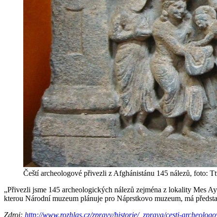
Čeští archeologové přivezli z Afghánistánu 145 nálezů, foto: T
„Přivezli jsme 145 archeologických nálezů zejména z lokality Mes Ay
kterou Národní muzeum plánuje pro Náprstkovo muzeum, má představi
Zdroj:
http://www.rozhlas.cz/zpravy/historie/_zprava/cesti-archeolo