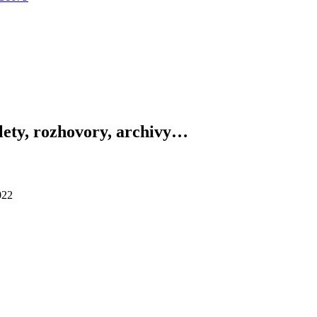
výlety, rozhovory, archivy…
022