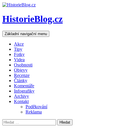
HistorieBlog.cz
Hledat
Přejít
Základní navigační menu
k
obsahu
Akce
webu
Tipy
Fotky
Videa
Osobnosti
Objevy
Recenze
Články
Komentáře
Infografiky
Archivy
Kontakt
Poděkování
Reklama
Vyhledávání