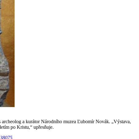
hlas archeolog a kurátor Národního muzea Ľubomír Novák. „Výstava,
tím po Kristu,“ upřesňuje.
1538075