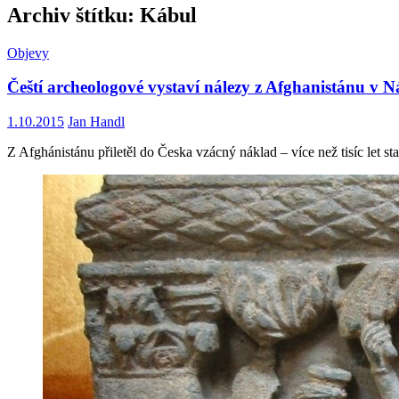
Archiv štítku: Kábul
Objevy
Čeští archeologové vystaví nálezy z Afghanistánu v 
1.10.2015
Jan Handl
Z Afghánistánu přiletěl do Česka vzácný náklad – více než tisíc let