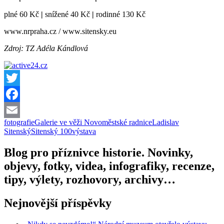
plné 60 Kč
|
snížené 40 Kč
|
rodinné 130 Kč
www.nrpraha.cz / www.sitensky.eu
Zdroj: TZ Adéla Kándlová
Twitter
Facebook
fotografie
Galerie ve věži Novoměstské radnice
Ladislav
Email
Sitenský
Sitenský 100
výstava
Blog pro příznivce historie. Novinky,
objevy, fotky, videa, infografiky, recenze,
tipy, výlety, rozhovory, archivy…
Nejnovější příspěvky