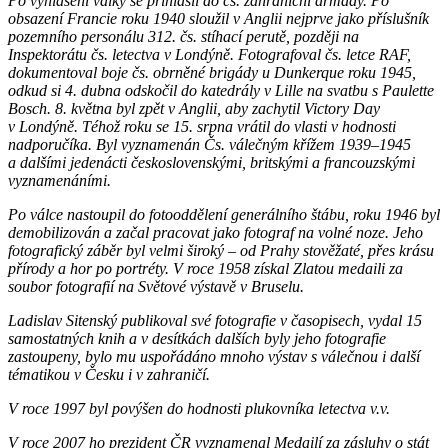
Po vyhlášení války se přihlásil do čs. zahraniční armády. Po
obsazení Francie roku 1940 sloužil v Anglii nejprve jako příslušník
pozemního personálu 312. čs. stíhací perutě, později na
Inspektorátu čs. letectva v Londýně. Fotografoval čs. letce RAF,
dokumentoval boje čs. obrněné brigády u Dunkerque roku 1945,
odkud si 4. dubna odskočil do katedrály v Lille na svatbu s Paulette
Bosch. 8. května byl zpět v Anglii, aby zachytil Victory Day
v Londýně. Téhož roku se 15. srpna vrátil do vlasti v hodnosti
nadporučíka. Byl vyznamenán Čs. válečným křížem 1939–1945
a dalšími jedenácti československými, britskými a francouzskými
vyznamenáními.
Po válce nastoupil do fotooddělení generálního štábu, roku 1946 byl
demobilizován a začal pracovat jako fotograf na volné noze. Jeho
fotografický záběr byl velmi široký – od Prahy stověžaté, přes krásu
přírody a hor po portréty. V roce 1958 získal Zlatou medaili za
soubor fotografií na Světové výstavě v Bruselu.
Ladislav Sitenský publikoval své fotografie v časopisech, vydal 15
samostatných knih a v desítkách dalších byly jeho fotografie
zastoupeny, bylo mu uspořádáno mnoho výstav s válečnou i další
tématikou v Česku i v zahraničí.
V roce 1997 byl povýšen do hodnosti plukovníka letectva v.v.
V roce 2007 ho prezident ČR vyznamenal Medailí za zásluhy o stát