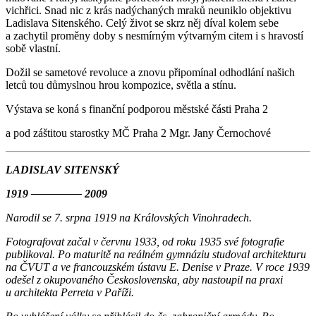
vichřici. Snad nic z krás nadýchaných mraků neuniklo objektivu
Ladislava Sitenského. Celý život se skrz něj díval kolem sebe
a zachytil proměny doby s nesmírným výtvarným citem i s hravostí
sobě vlastní.
Dožil se sametové revoluce a znovu připomínal odhodlání našich
letců tou důmyslnou hrou kompozice, světla a stínu.
Výstava se koná s finanční podporou městské části Praha 2
a pod záštitou starostky MČ Praha 2 Mgr. Jany Černochové
LADISLAV SITENSKÝ
1919 ––––––––– 2009
Narodil se 7. srpna 1919 na Královských Vinohradech.
Fotografovat začal v červnu 1933, od roku 1935 své fotografie
publikoval. Po maturitě na reálném gymnáziu studoval architekturu
na ČVUT a ve francouzském ústavu E. Denise v Praze. V roce 1939
odešel z okupovaného Československa, aby nastoupil na praxi
u architekta Perreta v Paříži.