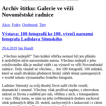
Archiv štítku: Galerie ve věži
Novoměstské radnice
Akce
,
Fotky
,
Osobnosti
,
Tipy
Výstava: 100 fotografií ke 100. výročí narození
fotografa Ladislava Sitenského
29.4.2019
Jan Handl
„Všechno nejlepší!“ Tato krátká větička nemusí být jen přáním
k nedožitým stým narozeninám autora. Všechno nejlepší z jeho
celoživotního díla je možné vidět i na výstavě ve věži Novoměstské
radnice. Tedy vlastně ne všechno… Jen 100 fotografií. 100 snímků,
které se snaží divákům představit široký záběr témat zastoupených
v tvorbě tohoto významného českého fotografa.
Ladislav Sitenský za svůj dlouhý život zažil chvíle veselé,
dramatické i smutné. Všechny však prožíval naplno, s obrovskou
radostí ze života a naštěstí pro nás, většinu z nich, s fotoaparátem
v ruce. Díky tomu, se nám na jeho zvětšeninách dodnes zachoval
otisk pohnutých dějin 20. století, zachycených s laskavostí i s citem