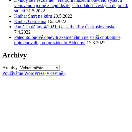
„Nikdy se nevzdáme!“ Národní muzeum otevřelo výstavu
věnovanou jedné z nejdůležitějších událostí českých dějin 20.
století
31.5.2022
Kniha: Smrt na kůru
20.5.2022
Kniha: Germania
16.5.2022
Paměť a dějiny 4/2021: Gastarbeitři v Československu
7.4.2022
Paleontologové objevili zkamenělinu nejstarší chobotnice,
pojmenovali ji po prezidentu Bidenovi
15.3.2022
Archivy
Archivy
Používáme WordPress (v češtině).