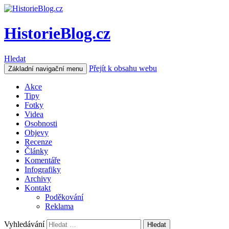
HistorieBlog.cz
Hledat
Přejít k obsahu webu
Základní navigační menu
Akce
Tipy
Fotky
Videa
Osobnosti
Objevy
Recenze
Články
Komentáře
Infografiky
Archivy
Kontakt
Poděkování
Reklama
Vyhledávání