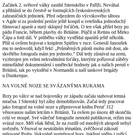
Začátek 2. světové války zastihl Sitenského v Paříži. Neváhal
a přihlásil se do čerstvě se formujících československých
zahraničních jednotek. Před odjezdem do výcvikového tábora
v Agde si za poslední peníze ještě koupil u vetešníka jednoduchý
filmovací aparát a starý sklopný foťáček. O ten však přišel brzy po
pádu Francie, během plavby do Británie. Půjčil si Retinu od Mirko
Čápa a fotil dál. V průběhu války vystřídal aparátů ještě několik.
Přál si ovšem bojovat s kniplem Spitfiru v ruce. Generál Janoušek
mu to nedovolil, když řekl: „Průměrných pilotů mohu mít dost, ale
skvělého fotografa mám jen jednoho.“ Dál tedy zůstával na zemi,
vyzbrojen jen velmi nekvalitními foťáky, kterými pořizoval záběry
mimořádné dokumentární i umělecké hodnoty jak u našich perutí v
Británii, tak po vylodění v Normandii u naší tankové brigády
u Dunkerque.
NA VOLNÉ NOZE SE SVÁZANÝMA RUKAMA
Brzy po válce se nad bojovníky ze západu začala stahovat temná
mračna. I Sitenský byl záhy demobilizován. Začal tedy pracovat
jako fotograf na volné noze a připravovat knihu Peruť 312
věnovanou našim letcům v Británii. Ta ovšem po únoru 48 skončila
celá ve stoupě. Své válečné fotografie nemohl publikovat, režim mu
svázal ruce. Měl však štěstí, že na rozdíl od mnohých alespoň nebyl
uvězněn. Věnoval se neutrálním tématům, zvěčňoval zákoutí
milované Prahy, láskyplně portrétoval hory, jiskření sněhu i zuřící