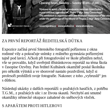
ZA PRVNÍ REPORTÁŽ ŘEDITELSKÁ DŮTKA
Expozice začíná první Sitenského fotografií pořízenou z okna
rodinné vily a pokračuje snímky z reálného gymnázia pořízenými
tajně pod lavicí. Ačkoli při fotografování ve škole přistižen nebyl,
vše se provalilo, když uveřejnil třístránkovou reportáž na téma škola
v časopise Ozvěny. Pan ředitel Kulhánek okamžitě poslal školníka
pro několik výtisků a ve sborovně nastalo pozdvižení, když si
profesoři prohlíželi svoje fotografie. Nakonec z toho „vybruslil“ jen
s důtkou.
Následují ukázky z dalších reportáží: o pražských hasičích, z pohřbu
T.G.M., z pražských ulic i ze života skautů. Nechybí ani smutné
okamžiky německé okupace zahalené do sněhových vloček.
S APARÁTEM PROTI HITLEROVI