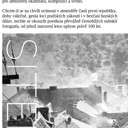
pro atmosféru okamžiku, kompozici a světlo.
Chcete-li se na chvíli ocitnout v atmosféře časů první republiky,
doby válečné, genia loci pražských zákoutí i v bezčasí horských
dálav, nechte se okouzlit poetikou převážně černobílých snímků
fotografa, od jehož narození letos uplyne právě 100 let.