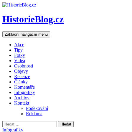
HistorieBlog.cz
Hledat
Přejít
Základní navigační menu
k
obsahu
Akce
webu
Tipy
Fotky
Videa
Osobnosti
Objevy
Recenze
Články
Komentáře
Infografiky
Archivy
Kontakt
Poděkování
Reklama
Vyhledávání
Infografiky