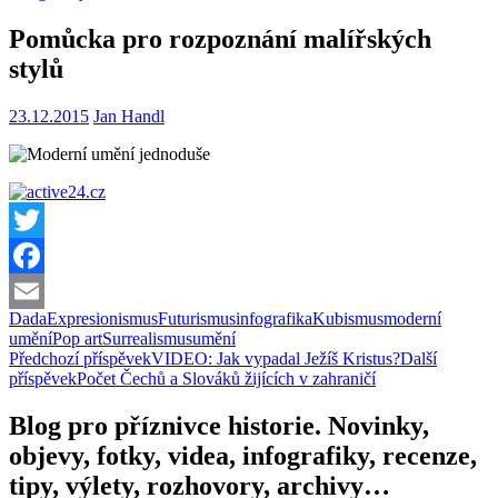
Pomůcka pro rozpoznání malířských
stylů
23.12.2015
Jan Handl
Twitter
Facebook
Dada
Expresionismus
Futurismus
infografika
Kubismus
moderní
Email
umění
Pop art
Surrealismus
umění
Navigace
Předchozí příspěvek
VIDEO: Jak vypadal Ježíš Kristus?
Další
příspěvek
Počet Čechů a Slováků žijících v zahraničí
pro
příspěvky
Blog pro příznivce historie. Novinky,
objevy, fotky, videa, infografiky, recenze,
tipy, výlety, rozhovory, archivy…