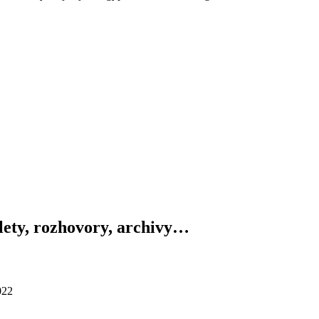
výlety, rozhovory, archivy…
022