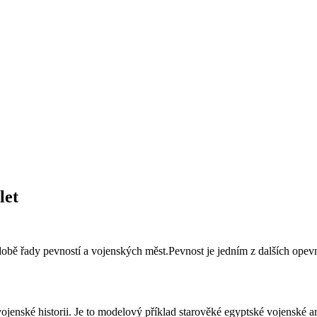
let
době
řady
pevností
a vojenských
měst.
Pevnost je
jedním z dalších
opev
vojenské historii
.
Je to
modelový příklad
starověké egyptské
vojenské ar