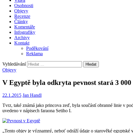
Videa
Osobnosti
Objevy
Recenze
Články
Komentáře
Infografiky
Archivy
Kontakt
Poděkování
Reklama
Vyhledávání
Objevy
V Egyptě byla odkryta pevnost stará 3 000 
22.1.2015
Jan Handl
Tvrz,
také známá jako
princova zeď
,
byla součástí
obranné linie
v po
uvedeno
v nápisech
faraona
Setiho I.
„
Tento objev
je významný
, neboť
odráží
údaje
o
starověké egyptské