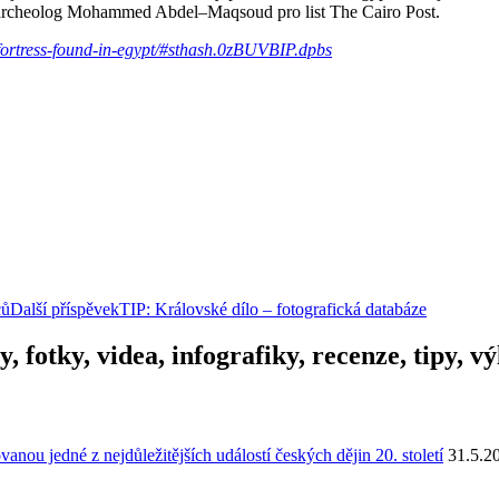
archeolog
Mohammed
Abdel
–
Maqsoud
pro list
The
Cairo
Post
.
fortress-found-in-egypt/#sthash.0zBUVBIP.dpbs
ců
Další příspěvek
TIP: Královské dílo – fotografická databáze
y, fotky, videa, infografiky, recenze, tipy, 
u jedné z nejdůležitějších událostí českých dějin 20. století
31.5.2