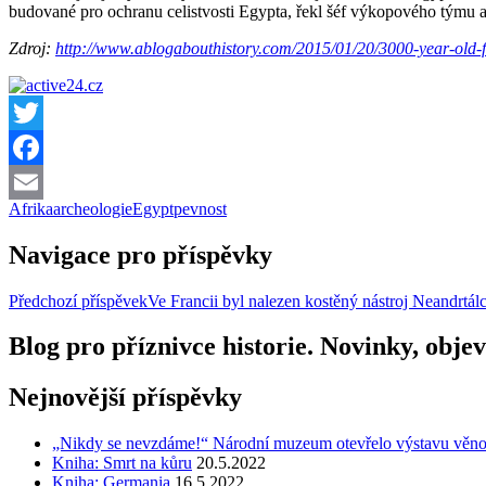
budované
pro ochranu
celistvosti
Egypta
, řekl šéf
výkopového
týmu
Zdroj:
http://www.ablogabouthistory.com/2015/01/20/3000-year-old-
Twitter
Facebook
Afrika
archeologie
Egypt
pevnost
Email
Navigace pro příspěvky
Předchozí příspěvek
Ve Francii byl nalezen kostěný nástroj Neandrtál
Blog pro příznivce historie. Novinky, objev
Nejnovější příspěvky
„Nikdy se nevzdáme!“ Národní muzeum otevřelo výstavu věnovano
Kniha: Smrt na kůru
20.5.2022
Kniha: Germania
16.5.2022