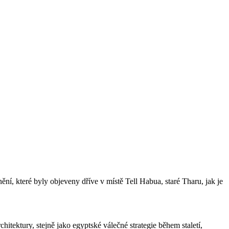
nění
, které byly objeveny
dříve v
místě
Tell
Habua
,
staré
Tharu
,
jak je
chitektury
,
stejně jako
egyptské
válečné
strategie
během staletí
,