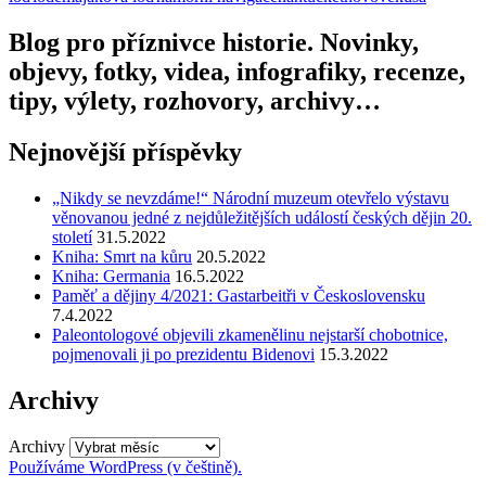
Email
Blog pro příznivce historie. Novinky,
objevy, fotky, videa, infografiky, recenze,
tipy, výlety, rozhovory, archivy…
Nejnovější příspěvky
„Nikdy se nevzdáme!“ Národní muzeum otevřelo výstavu
věnovanou jedné z nejdůležitějších událostí českých dějin 20.
století
31.5.2022
Kniha: Smrt na kůru
20.5.2022
Kniha: Germania
16.5.2022
Paměť a dějiny 4/2021: Gastarbeitři v Československu
7.4.2022
Paleontologové objevili zkamenělinu nejstarší chobotnice,
pojmenovali ji po prezidentu Bidenovi
15.3.2022
Archivy
Archivy
Používáme WordPress (v češtině).