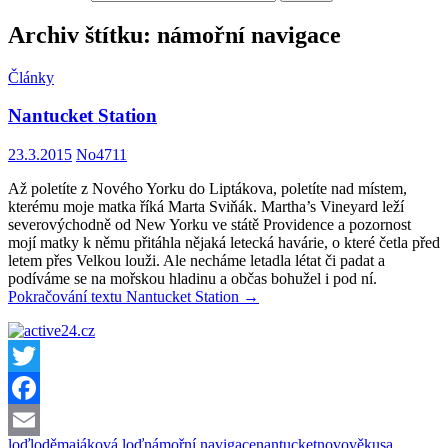
Archiv štítku: námořní navigace
Články
Nantucket Station
23.3.2015
No4711
Až poletíte z Nového Yorku do Liptákova, poletíte nad místem,
kterému moje matka říká Marta Sviňák. Martha’s Vineyard leží
severovýchodně od New Yorku ve státě Providence a pozornost
mojí matky k němu přitáhla nějaká letecká havárie, o které četla před
letem přes Velkou louži. Ale necháme letadla létat či padat a
podíváme se na mořskou hladinu a občas bohužel i pod ní.
Pokračování textu
Nantucket Station
→
Twitter
Facebook
loď
lodě
majáková loď
námořní navigace
nantucket
novověk
usa