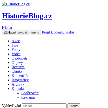
HistorieBlog.cz
Hledat
Přejít k obsahu webu
Základní navigační menu
Akce
Tipy
Fotky
Videa
Osobnosti
Objevy
Recenze
Články
Komentáře
Infografiky
Archivy
Kontakt
Poděkování
Reklama
Vyhledávání